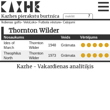
≡
Kazhes pierakstu burtnīca
Ikdienas golfs
VeloLoko
Futbola vēsture
Ceļojumi
Thornton Wilder
Nosaukums
Veids
Vērtējums
Ides of
Thornton
1948
Grāmata
March
Wilder
Theophilus
Thornton
1973
Grāmata
North
Wilder
Kazhe - Vakardienas analītiķis