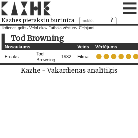
≡
Kazhes pierakstu burtnīca
Ikdienas golfs
VeloLoko
Futbola vēsture
Ceļojumi
Tod Browning
Nosaukums
Veids
Vērtējums
Tod
Freaks
1932
Filma
Browning
Kazhe - Vakardienas analītiķis