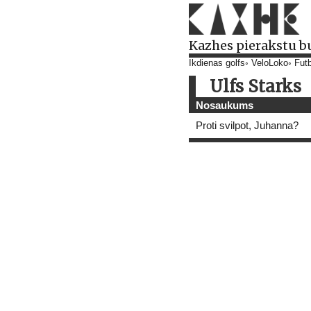
Kazhes pierakstu b
Ikdienas golfs
VeloLoko
Futb
Ulfs Starks
Nosaukums
Proti svilpot, Juhanna?