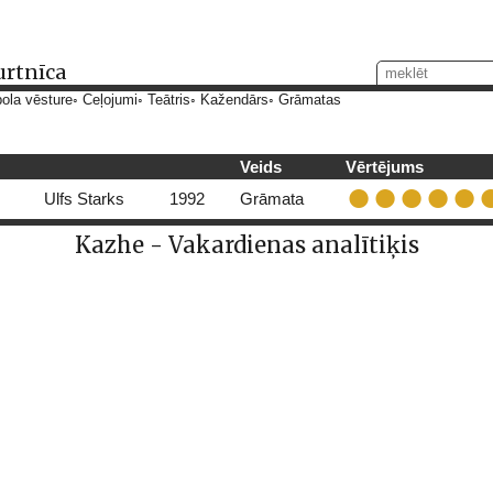
urtnīca
ola vēsture
Ceļojumi
Teātris
Kažendārs
Grāmatas
Veids
Vērtējums
Ulfs Starks
1992
Grāmata
Kazhe - Vakardienas analītiķis