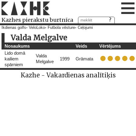
≡
Kazhes pierakstu burtnīca
Ikdienas golfs
VeloLoko
Futbola vēsture
Ceļojumi
Valda Melgalve
Nosaukums
Veids
Vērtējums
Lido domā
Valda
kailiem
1999
Grāmata
Melgalve
spārniem
Kazhe - Vakardienas analītiķis