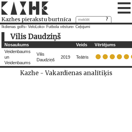
≡
Kazhes pierakstu burtnīca
Ikdienas golfs
VeloLoko
Futbola vēsture
Ceļojumi
Vilis Daudziņš
Nosaukums
Veids
Vērtējums
Veidenbaums
Vilis
un
2019
Teātris
Daudziņš
Veidenbaums
Kazhe - Vakardienas analītiķis