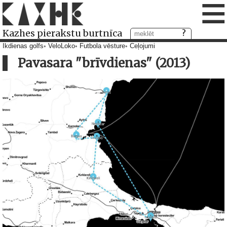
≡
Kazhes pierakstu burtnīca
Ikdienas golfs
VeloLoko
Futbola vēsture
Ceļojumi
Pavasara "brīvdienas" (2013)