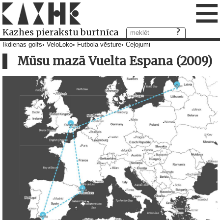
≡
Kazhes pierakstu burtnīca
Ikdienas golfs
VeloLoko
Futbola vēsture
Ceļojumi
Mūsu mazā Vuelta Espana (2009)