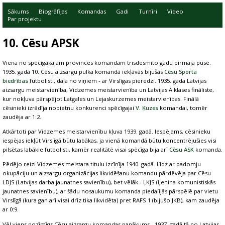
Sākums
Biogrāfijas
Komandas
Gadi
Turnīri
Video
Par projektu
10. Cēsu APSK
Viena no spēcīgākajām provinces komandām trīsdesmito gadu pirmajā pusē.
1935. gadā 10. Cēsu aizsargu pulka komandā iekļāvās bijušās
Cēsu Sporta
biedrības
futbolisti, daļa no viņiem - ar Virslīgas pieredzi. 1935. gada Latvijas
aizsargu meistarvienība, Vidzemes meistarvienība un Latvijas A klases fināliste,
kur nokļuva pārspējot Latgales un Lejaskurzemes meistarvienības. Finālā
cēsinieki izrādīja nopietnu konkurenci spēcīgajai
V. Ķuzes
komandai, tomēr
zaudēja ar 1:2.
Atkārtoti par Vidzemes meistarvienību kļuva 1939. gadā. Iespējams, cēsinieku
iespējas iekļūt Virslīgā būtu labākas, ja vienā komandā būtu koncentrējušies visi
pilsētas labākie futbolisti, kamēr realitātē visai spēcīga bija arī
Cēsu ASK
komanda.
Pēdējo reizi Vidzemes meistara titulu izcīnīja 1940. gadā. Līdz ar padomju
okupāciju un aizsargu organizācijas likvidēšanu komandu pārdēvēja par Cēsu
LDJS (Latvijas darba jaunatnes savienību), bet vēlāk - ĻKJS (Ļeņina komunistiskās
jaunatnes savienību), ar šādu nosaukumu komanda piedalījās pārspēlē par vietu
Virslīgā (kura gan arī visai drīz tika likvidēta) pret RAFS 1 (bijušo JKB), kam zaudēja
ar 0:9.
Vēl viens nozīmīgs Cēsu aizsargu komandas panākums - 1937. gadā tā no Latvijas