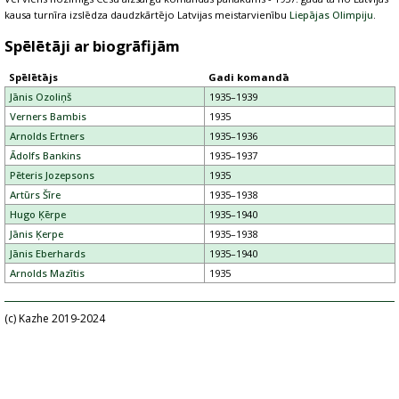
kausa turnīra izslēdza daudzkārtējo Latvijas meistarvienību
Liepājas Olimpiju
.
Spēlētāji ar biogrāfijām
Spēlētājs
Gadi komandā
Jānis Ozoliņš
1935–1939
Verners Bambis
1935
Arnolds Ertners
1935–1936
Ādolfs Bankins
1935–1937
Pēteris Jozepsons
1935
Artūrs Šīre
1935–1938
Hugo Ķērpe
1935–1940
Jānis Ķerpe
1935–1938
Jānis Eberhards
1935–1940
Arnolds Mazītis
1935
(c) Kazhe 2019-2024