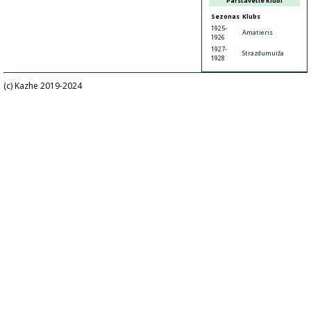
Pārstāvētie klubi
Sezonas
Klubs
1925-
Amatieris
1926
1927-
Strazdumuiža
1928
(c) Kazhe 2019-2024