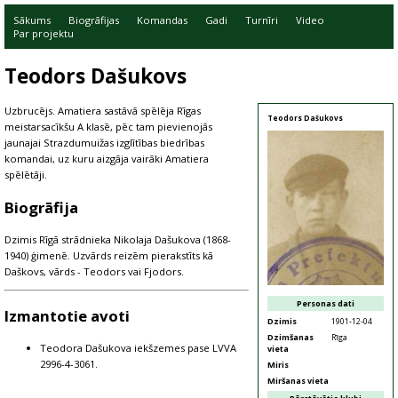
Sākums
Biogrāfijas
Komandas
Gadi
Turnīri
Video
Par projektu
Teodors Dašukovs
Uzbrucējs. Amatiera sastāvā spēlēja Rīgas
Teodors Dašukovs
meistarsacīkšu A klasē, pēc tam pievienojās
jaunajai Strazdumuižas izglītības biedrības
komandai, uz kuru aizgāja vairāki Amatiera
spēlētāji.
Biogrāfija
Dzimis Rīgā strādnieka Nikolaja Dašukova (1868-
1940) ģimenē. Uzvārds reizēm pierakstīts kā
Daškovs, vārds - Teodors vai Fjodors.
Personas dati
Izmantotie avoti
Dzimis
1901-12-04
Dzimšanas
Rīga
Teodora Dašukova iekšzemes pase LVVA
vieta
2996-4-3061.
Miris
Miršanas vieta