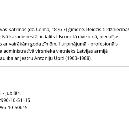
as Katrīnas (dz. Celma, 1876-?) ģimenē. Beidzis tirdzniecība
īvā karadienestā, iedalīts I Bruņotā divizionā, piedalījas
ots ar vairākām goda zīmēm. Turpinājumā - profesionāls
na administratīvā virsnieka vietnieks Latvijas armijā.
aulībā ar Jestru Antoniju Upīti (1903-1988).
 - jubilāri.
2996-10-51115
996-10-50615