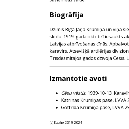
Biogrāfija
Dzimis Rīgā Jāņa Krūmiņa un viņa siev
skolu. 1919. gada oktobrī iesaukts akt
Latvijas atbrīvošanas cīņās. Apbalv
karavīrs, Atsevišķā artilērijas divizio
Trīsdesmitajos gados dzīvoja Cēsīs. L
Izmantotie avoti
Cēsu vēstis
, 1939-10-13. Karavīri
Katrīnas Krūmiņas pase, LVVA 
Gotfrīda Krūmiņa pase, LVVA 2
(c) Kazhe 2019-2024