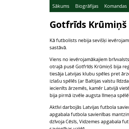
Sākums
Biogrāfijas
Komandas
Gotfrīds Krūmiņš
Kā futbolists nebija sevišķi ievēroja
sastāvā.
Viens no ievērojamākajiem brīvvalsts
otrajā pusē Gotfrīds Krūmiņš bija reg
tiesāja Latvijas klubu spēles pret ā
izlašu spēlēs (ar Baltijas valstu līdz
iecienīts ārzemēs, kamēr Latvijā vietē
bija pirmā izvēle augsta līmeņa spēl
Aktīvi darbojās Latvijas futbola savi
apgabala futbola savienības mantzini
dzīvoja Cēsīs, Vidzemes apgabala futb
savienības valdē.