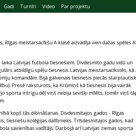
Gadi
Turnīri
Video
Par projektu
ms, Rīgas meistarsacīkšu A klasē aizvadīja vien dažas spēles 
 laika Latvijas futbola tiesnešiem. Divdesmito gadu vidū un
ulārs atbildīgu spēļu tiesnesis Latvijas meistarsacīkstēs, kā 
rzemju komandām. Bija galvenais tiesnesis piecās starptautis
dalību). Presē raksturots, ka Krūmiņš kā tiesnesis bija vairāk
jo sporta intrigu dēļ viņš nebija sevišķi mīlēts, tomēr viņš tā
ēm.
enībā kopš tās dibināšanas. Divdesmitajos gados - Rīgas
s, tiesnešu kolēģijas dalībnieks. Trīsdesmitajos gados, kad
ola savienības vadītājs. Darbojā arī Latvijas ziemas sporta