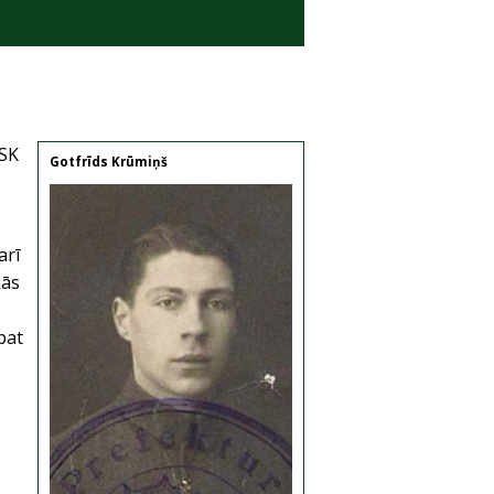
ASK
Gotfrīds Krūmiņš
arī
kās
pat