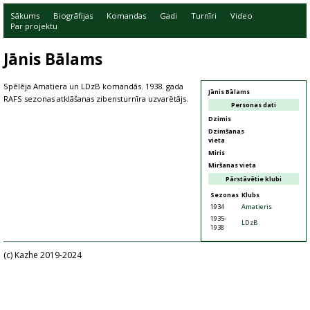
Sākums
Biogrāfijas
Komandas
Gadi
Turnīri
Video
Par projektu
Jānis Bālams
Spēlēja Amatiera un LDzB komandās. 1938. gada
Jānis Bālams
RAFS sezonas atklāšanas zibensturnīra uzvarētājs.
Personas dati
Dzimis
Dzimšanas
vieta
Miris
Miršanas vieta
Pārstāvētie klubi
Sezonas
Klubs
1934
Amatieris
1935-
LDzB
1938
(c) Kazhe 2019-2024