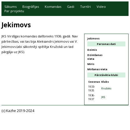
Sākums
Biogrāfijas
Komandas
Gadi
Turnīri
Video
Par projektu
Jekimovs
JKS Virslīgas komandas dalībnieks 1936. gadā. Nav
Jekimovs
pārliecības, vai tas bija Aleksandrs Jekimovs vai V.
Personas dati
Jekimovs (abi sākotnēji spēlēja Kružokā un tad
Dzimis
pārgāja uz JKS).
Dzimšanas
vieta
Miris
Miršanas vieta
Pārstāvētie klubi
Sezonas
Klubs
1933-
Kružoks
1935
1936-
JKS
1937
(c) Kazhe 2019-2024