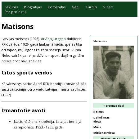
Sākums
Biogrāfijas
Komandas
Gadi
Turnīri
Video
Par projektu
Matisons
Latvijas meistars (1926).
Arvīda Jurgena
dublieris
Matisons
RFK vārtos. 1926. gadā laukumā kādās spēlēs tika
arī tāpēc, ka Jurgens reizēm spēlēja uzbrukumā.
Neko vairāk par viņa dzīvi un sportiskajām gaitām
noskaidrot nav izdevies.
Citos sporta veidos
Kā vārtsargs darbojās arī RFK bendija komandā, tās
sastāvā izcīnījis otro vietu Latvijas meistarsacīkstēs
(1927).
Personas dati
Izmantotie avoti
Dzimis
Dzimšanas
Nacionālā enciklopēdija. Latvijas bendija
vieta
čempionāts, 1923.–1933. gads
Miris
Miršanas vieta
Pārstāvētie klubi