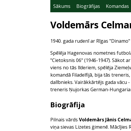
Sākums
Biogrāfijas
Komandas
Voldemārs Celma
1940. gada rudenī ar Rīgas "Dinamo"
Spēlēja Hagenovas nometnes futbola
"Cietoksnis 06" (1946-1947). Sākot a
viens no tās līderiem, spēlēja Ziemeļv
komandā Filadelfijā, bija tās treneri
dalībnieks. Vairākkārtējs gada vācu -
treneris Ņujorkas German-Hungarians
Biogrāfija
Pilnais vārds
Voldemārs Jānis Celm
viņa sievas Lizetes ģimenē. Mācījies