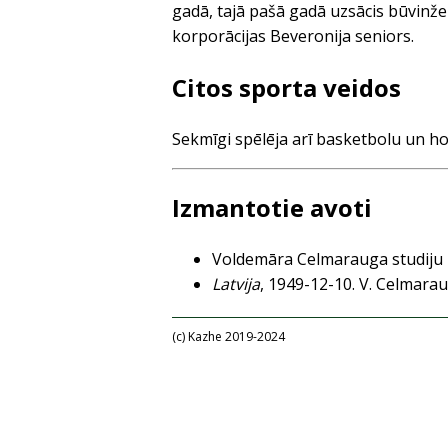
gadā, tajā pašā gadā uzsācis būvinžen
korporācijas Beveronija seniors.
Citos sporta veidos
Sekmīgi spēlēja arī basketbolu un hok
Izmantotie avoti
Voldemāra Celmarauga studiju l
Latvija
, 1949-12-10. V. Celmara
(c) Kazhe 2019-2024