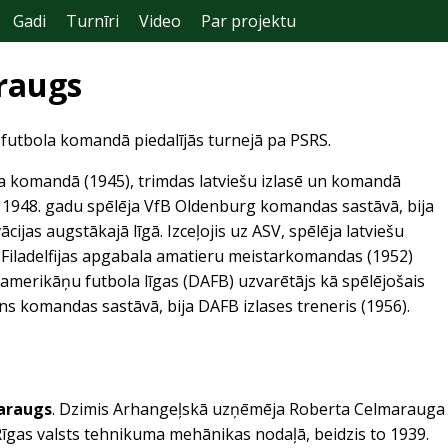
Gadi
Turnīri
Video
Par projektu
raugs
 futbola komandā piedalījās turnejā pa PSRS.
 komandā (1945), trimdas latviešu izlasē un komandā
r 1948. gadu spēlēja VfB Oldenburg komandas sastāvā, bija
ācijas augstākajā līgā. Izceļojis uz ASV, spēlēja latviešu
s, Filadelfijas apgabala amatieru meistarkomandas (1952)
 amerikāņu futbola līgas (DAFB) uzvarētājs kā spēlējošais
 komandas sastāvā, bija DAFB izlases treneris (1956).
araugs
. Dzimis Arhangeļskā uzņēmēja Roberta Celmarauga
 Rīgas valsts tehnikuma mehānikas nodaļā, beidzis to 1939.