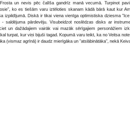
rosta un nevis pēc čalīša gandrīz manā vecumā. Turpinot pavi
osie", ko es tiešām varu iztēloties skanam kādā bārā kaut kur A
a izpildījumā. Diskā ir tikai viena vienīga optimistiska dziesma "I
i - saldējuma pārdevēju. Visubeidzot noslēdzas disks ar instrum
t ciet un dažādajiem vairāk vai mazāk sērīgajiem personāžiem iz
l turpat, kur viņi bijuši tagad. Kopumā varu teikt, ka no Veitsa noteik
ka (vismaz agrīnā) ir daudz mierīgāka un "atslābinātāka", nekā Keiva