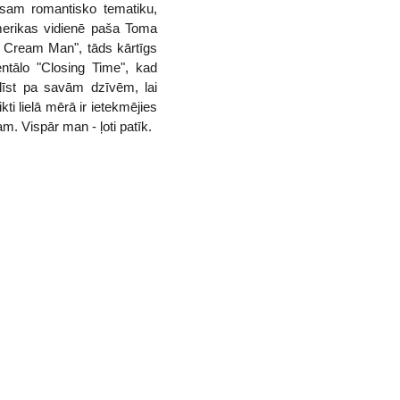
sam romantisko tematiku,
merikas vidienē paša Toma
ce Cream Man", tāds kārtīgs
entālo "Closing Time", kad
klīst pa savām dzīvēm, lai
ti lielā mērā ir ietekmējies
m. Vispār man - ļoti patīk.