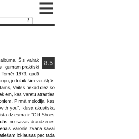
≡
 albūma. Šis vairāk
8.5
s ilgumam praktiski
. Tomēr 1973. gadā
popu, jo tolaik šim vecišķās
rotams, Veitss nekad diez ko
vēkiem, kas varētu atrasties
sapņiem. Pirmā melodija, kas
with you", klusa akustiska
aista dziesma ir "Old Shoes
vadās no savas draudzenes
venais varonis zvana savai
patiešām izklausās pēc tāda