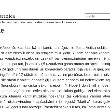
urtnīca
ola vēsture
Ceļojumi
Teātris
Kažendārs
Grāmatas
me
ok/popmūzikas klasikā un šoreiz apstājos pie Toma Veitsa debijas
dziesminieks ir viens no retajiem mūziķiem, kuriem par spīti karjera
as vajadzētu nožēlot un uzskatīt par viennozīmīgām neveiksmēm
nebūtu pat tad, ja vēlāk viņš uzaudzētu garus matus un spēlētu sintī
 24 gadi un visas durvis uz komerciālo paradīzi bija vaļā (lai gan, p
ng Time" ir 12 stāsti pie bāra letes, vai ne pie bāras letes, bet ar cil
 šie stāsti ir saistīti ar nostalģiju, klusām cerībām un neizteiktiem 
hronoloģiski no diska sākuma ejot) ir "I Hope I don`t fall in love 
 cer, ka viņš neiemīlēsies sievietē pie blakus galdiņa. Vēl viena sk
, kurā jūtamas kantrī mūzikas noskaņas, tās galvenais varonis at
mēr diska virsotne neapšaubāmi ir ļoti izjustā "Martha", kuras gal
 kuru 40 gadus nav redzējis. Pārsteidzošākais ir tas, ka Toms Veitss 