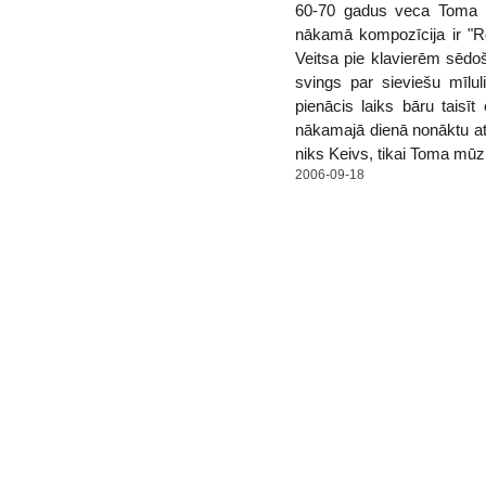
60-70 gadus veca Toma F
nākamā kompozīcija ir "R
Veitsa pie klavierēm sēdoš
svings par sieviešu mīlul
pienācis laiks bāru taisī
nākamajā dienā nonāktu atka
niks Keivs, tikai Toma mūzi
2006-09-18