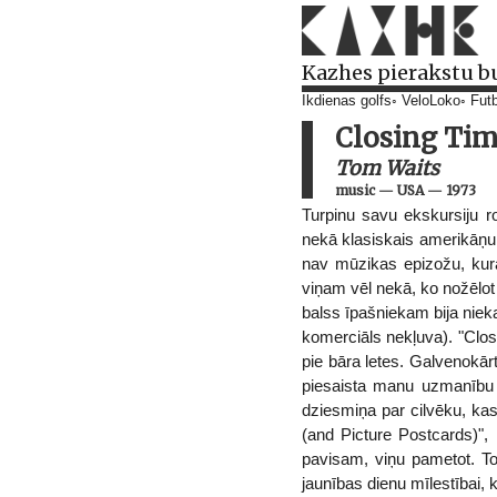
Kazhes pierakstu b
Ikdienas golfs
VeloLoko
Futb
Closing Ti
Tom Waits
music
—
USA
—
1973
Turpinu savu ekskursiju r
nekā klasiskais amerikāņu 
nav mūzikas epizožu, kur
viņam vēl nekā, ko nožēlot 
balss īpašniekam bija nieka
komerciāls nekļuva). "Closi
pie bāra letes. Galvenokārt
piesaista manu uzmanību (
dziesmiņa par cilvēku, kas
(and Picture Postcards)"
pavisam, viņu pametot. To
jaunības dienu mīlestībai,