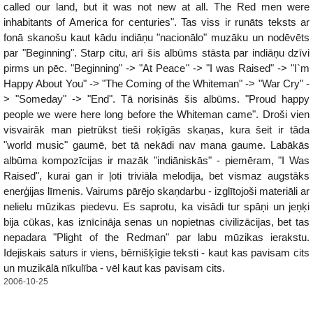
called our land, but it was not new at all. The Red men were
inhabitants of America for centuries". Tas viss ir runāts teksts ar
fonā skanošu kaut kādu indiāņu "nacionālo" muzāku un nodēvēts
par "Beginning". Starp citu, arī šis albūms stāsta par indiāņu dzīvi
pirms un pēc. "Beginning" -> "At Peace" -> "I was Raised" -> "I`m
Happy About You" -> "The Coming of the Whiteman" -> "War Cry" -
> "Someday" -> "End". Tā norisinās šis albūms. "Proud happy
people we were here long before the Whiteman came". Droši vien
visvairāk man pietrūkst tieši roķīgās skaņas, kura šeit ir tāda
"world music" gaumē, bet tā nekādi nav mana gaume. Labākās
albūma kompozīcijas ir mazāk "indiāniskās" - piemēram, "I Was
Raised", kurai gan ir ļoti triviāla melodija, bet vismaz augstāks
enerģijas līmenis. Vairums pārējo skaņdarbu - izglītojoši materiāli ar
nelielu mūzikas piedevu. Es saprotu, ka visādi tur spāņi un jeņķi
bija cūkas, kas iznīcināja senas un nopietnas civilizācijas, bet tas
nepadara "Plight of the Redman" par labu mūzikas ierakstu.
Idejiskais saturs ir viens, bērnišķīgie teksti - kaut kas pavisam cits
un muzikālā nīkulība - vēl kaut kas pavisam cits.
2006-10-25