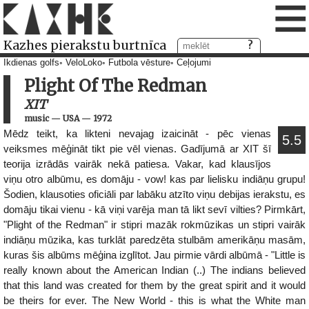
≡
Kazhes pierakstu burtnīca
Ikdienas golfs
VeloLoko
Futbola vēsture
Ceļojumi
Plight Of The Redman
XIT
music
—
USA
—
1972
Mēdz teikt, ka likteni nevajag izaicināt - pēc vienas
5.5
veiksmes mēģināt tikt pie vēl vienas. Gadījumā ar XIT šī
teorija izrādās vairāk nekā patiesa. Vakar, kad klausījos
viņu otro albūmu, es domāju - vow! kas par lielisku indiāņu grupu!
Šodien, klausoties oficiāli par labāku atzīto viņu debijas ierakstu, es
domāju tikai vienu - kā viņi varēja man tā likt sevī vilties? Pirmkārt,
"Plight of the Redman" ir stipri mazāk rokmūzikas un stipri vairāk
indiāņu mūzika, kas turklāt paredzēta stulbām amerikāņu masām,
kuras šis albūms mēģina izglītot. Jau pirmie vārdi albūmā - "Little is
really known about the American Indian (..) The indians believed
that this land was created for them by the great spirit and it would
be theirs for ever. The New World - this is what the White man