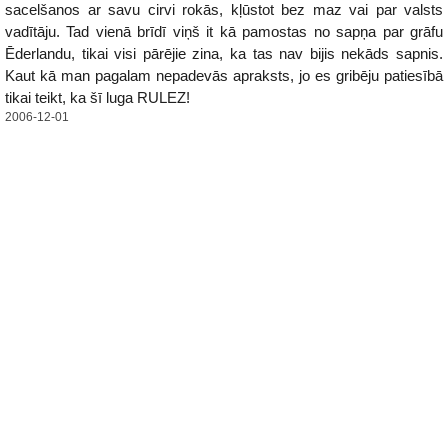
sacelšanos ar savu cirvi rokās, kļūstot bez maz vai par valsts
vadītāju. Tad vienā brīdī viņš it kā pamostas no sapņa par grāfu
Ēderlandu, tikai visi pārējie zina, ka tas nav bijis nekāds sapnis.
Kaut kā man pagalam nepadevās apraksts, jo es gribēju patiesībā
tikai teikt, ka šī luga RULEZ!
2006-12-01