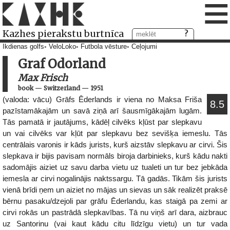
≡
Kazhes pierakstu burtnīca
Ikdienas golfs
VeloLoko
Futbola vēsture
Ceļojumi
Graf Odorland
Max Frisch
book
—
Switzerland
—
1951
(valoda: vācu) Grāfs Ēderlands ir viena no Maksa Friša
8.5
pazīstamākajām un savā ziņā arī šausmīgākajām lugām.
Tās pamatā ir jautājums, kādēļ cilvēks kļūst par slepkavu
un vai cilvēks var kļūt par slepkavu bez sevišķa iemeslu. Tās
centrālais varonis ir kāds jurists, kurš aizstāv slepkavu ar cirvi. Šis
slepkava ir bijis pavisam normāls biroja darbinieks, kurš kādu nakti
sadomājis aiziet uz savu darba vietu uz tualeti un tur bez jebkāda
iemesla ar cirvi nogalinājis naktssargu. Tā gadās. Tikām šis jurists
vienā brīdi ņem un aiziet no mājas un sievas un sāk realizēt praksē
bērnu pasaku/dzejoli par grāfu Ēderlandu, kas staigā pa zemi ar
cirvi rokās un pastrādā slepkavības. Tā nu viņš arī dara, aizbrauc
uz Santorinu (vai kaut kādu citu līdzīgu vietu) un tur vada