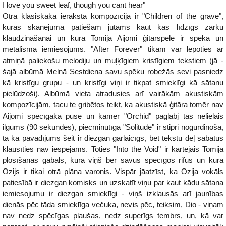
I love you sweet leaf, though you cant hear"
Otra klasiskākā ieraksta kompozīcija ir "Children of the grave",
kuras skanējumā patiešām jūtams kaut kas līdzīgs zārku
klaudzināšanai un kurā Tomija Aijomi ģitārspēle ir spēka un
metālisma iemiesojums. "After Forever" tikām var lepoties ar
atmiņā paliekošu melodiju un muļķīgiem kristīgiem tekstiem (jā -
šajā albūmā Melnā Sestdiena savu spēku robežās sevi pasniedz
kā kristīgu grupu - un kristīgi viņi ir tikpat smieklīgi kā sātanu
pielūdzoši). Albūmā vieta atradusies arī vairākām akustiskām
kompozīcijām, tacu te gribētos teikt, ka akustiskā ģitāra tomēr nav
Aijomi spēcīgākā puse un kamēr "Orchid" paglābj tās nelielais
ilgums (90 sekundes), piecminūtīgā "Solitude" ir stipri nogurdinoša,
tā kā pavadījums šeit ir diezgan garlaicīgs, bet tekstu dēļ sabatus
klausīties nav iespējams. Toties "Into the Void" ir kārtējais Tomija
plosīšanās gabals, kurā viņš ber savus spēcīgos rifus un kurā
Ozijs ir tikai otrā plāna varonis. Vispār jāatzīst, ka Ozija vokāls
patiesībā ir diezgan komisks un uzskatīt viņu par kaut kādu sātana
iemiesojumu ir diezgan smieklīgi - viņš izklausās arī jaunības
dienās pēc tāda smieklīga večuka, nevis pēc, teiksim, Dio - viņam
nav nedz spēcīgas plaušas, nedz superīgs tembrs, un, kā var