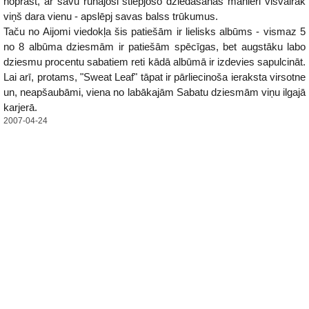
noprast, ar savu runājoši stiepjošo dziedāšanas manieri visvairāk
viņš dara vienu - apslēpj savas balss trūkumus.
Taču no Aijomi viedokļa šis patiešām ir lielisks albūms - vismaz 5
no 8 albūma dziesmām ir patiešām spēcīgas, bet augstāku labo
dziesmu procentu sabatiem reti kādā albūmā ir izdevies sapulcināt.
Lai arī, protams, "Sweat Leaf" tāpat ir pārliecinoša ieraksta virsotne
un, neapšaubāmi, viena no labākajām Sabatu dziesmām viņu ilgajā
karjerā.
2007-04-24