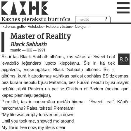
≡
Kazhes pierakstu burtnīca
Ikdienas golfs
VeloLoko
Futbola vēsture
Ceļojumi
Master of Reality
Black Sabbath
music
—
UK
—
1971
Šis ir tas Black Sabbath albūms, kas sākas ar Sweet Leaf
8.0
ievadošo leģendāro lūpoto klepošanu. Šis ir, kā tiek
apgalvots, vissmagākais Black Sabbath albūms. Šis ir
albūms, kurā ir atrodamas vairākas patiesi epohālas BS dziesmas,
bez kurām nebūtu bijusi Metallica, bez kurām nebūtu bijuši Slayer,
nebūtu bijuši Pantera un pat ne Children of Bodom (nezinu gan,
kāpēc pieminēju pēdējos).
Pirmkārt, tas ir narkomānu metāla himna - "Sweet Leaf". Kāpēc
narkomānu? Palasi tekstu! Piemēram:
"My life was empty forever on a down
Until you took me, showed me around
My life is free now, my life is clear