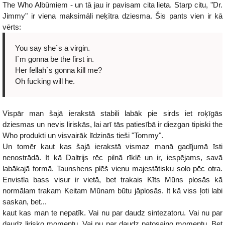
The Who Albūmiem - un tā jau ir pavisam cita lieta. Starp citu, "Dr.
Jimmy" ir viena maksimāli neķītra dziesma. Šis pants vien ir kā
vērts:
You say she`s a virgin.
I`m gonna be the first in.
Her fellah`s gonna kill me?
Oh fucking will he.
Vispār man šajā ierakstā stabili labāk pie sirds iet roķīgās
dziesmas un nevis liriskās, lai arī tās patiesībā ir diezgan tipiski the
Who produkti un visvairāk līdzinās tieši "Tommy".
Un tomēr kaut kas šajā ierakstā vismaz manā gadījumā īsti
nenostrādā. It kā Daltrijs rēc pilnā rīklē un ir, iespējams, savā
labākajā formā. Taunshens plēš vienu majestātisku solo pēc otra.
Envistla bass visur ir vietā, bet trakais Kīts Mūns plosās kā
normālam trakam Keitam Mūnam būtu jāplosās. It kā viss ļoti labi
saskan, bet...
kaut kas man te nepatīk. Vai nu par daudz sintezatoru. Vai nu par
daudz lirisko momentu. Vai nu par daudz patosaino momentu. Bet