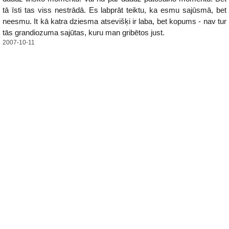
tā īsti tas viss nestrādā. Es labprāt teiktu, ka esmu sajūsmā, bet
neesmu. It kā katra dziesma atsevišķi ir laba, bet kopums - nav tur
tās grandiozuma sajūtas, kuru man gribētos just.
2007-10-11