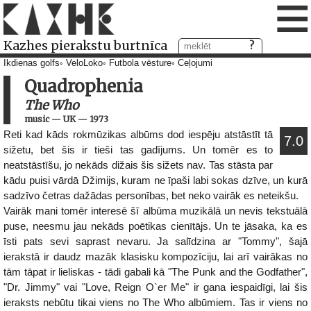
≡
Kazhes pierakstu burtnīca
Ikdienas golfs
VeloLoko
Futbola vēsture
Ceļojumi
Quadrophenia
The Who
music
—
UK
—
1973
Reti kad kāds rokmūzikas albūms dod iespēju atstāstīt tā
7.0
sižetu, bet šis ir tieši tas gadījums. Un tomēr es to
neatstāstīšu, jo nekāds dižais šis sižets nav. Tas stāsta par
kādu puisi vārdā Džimijs, kuram ne īpaši labi sokas dzīve, un kurā
sadzīvo četras dažādas personības, bet neko vairāk es neteikšu.
Vairāk mani tomēr interesē šī albūma muzikālā un nevis tekstuālā
puse, neesmu jau nekāds poētikas cienītājs. Un te jāsaka, ka es
īsti pats sevi saprast nevaru. Ja salīdzina ar "Tommy", šajā
ierakstā ir daudz mazāk klasisku kompozīciju, lai arī vairākas no
tām tāpat ir lieliskas - tādi gabali kā "The Punk and the Godfather",
"Dr. Jimmy" vai "Love, Reign O`er Me" ir gana iespaidīgi, lai šis
ieraksts nebūtu tikai viens no The Who albūmiem. Tas ir viens no