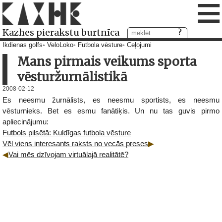
≡
Kazhes pierakstu burtnīca
Ikdienas golfs
VeloLoko
Futbola vēsture
Ceļojumi
Mans pirmais veikums sporta
vēsturžurnālistikā
2008-02-12
Es neesmu žurnālists, es neesmu sportists, es neesmu
vēsturnieks. Bet es esmu fanātiķis. Un nu tas guvis pirmo
apliecinājumu:
Futbols pilsētā: Kuldīgas futbola vēsture
Vēl viens interesants raksts no vecās preses
Vai mēs dzīvojam virtuālajā realitātē?