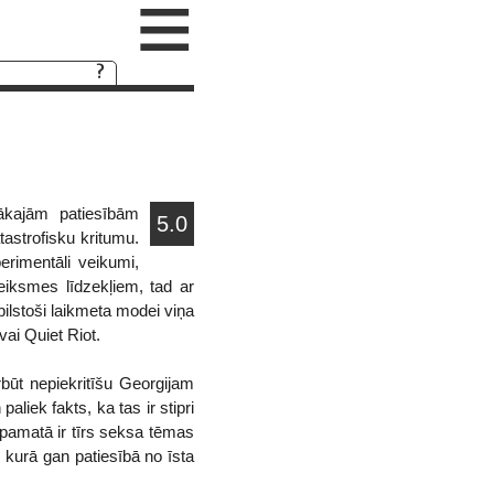
≡
mākajām patiesībām
5.0
tastrofisku kritumu.
perimentāli veikumi,
eiksmes līdzekļiem, tad ar
ilstoši laikmeta modei viņa
vai Quiet Riot.
būt nepiekritīšu Georgijam
aliek fakts, ka tas ir stipri
t pamatā ir tīrs seksa tēmas
 kurā gan patiesībā no īsta