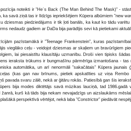
ozīcija noteikti ir "He`s Back (The Man Behind The Mask)" - stāsts
to, ka savā ziņā tas ir līdzīgs iepriekšējiem Kūpera albūmiem "new wave"
ču dziesmas piedziedājums ir tik ļoti banāls, ka kaut ko tādu varētu
irms nedaudz gadiem ar DaDa bija parādījis sevi kā pietiekami aktuāl
īcijām pazīstamākā ir "Teenage Frankenstein", kuras pazīstamība
gājis vieglāko ceļu - veidojot dziesmas ar skaļiem un bravūrīgiem pi
ipīgiem, lai piesaistītu klausītāju uzmanību. Droši vien tipisks šād
iens ieraksta trūkums ir bungmašīnu pārmērīga izmantošana - tas
niska automātika, un arī nenormāli "sakačātais" Kūpera jaunais ģ
izceļas (kas gan nav brīnums, pietiek apskatīties uz viņa Rembo lī
iņš pavada svaru zālē, nekā ar ģitāru rokās. Patiesībā gan šis ieraks
Kūpers bija modes diktētājs savā mūzikas lauciņā, tad 1986.gadā vi
ēl žanrā, kurš kā tāds bija nekam nevajadzīgs un aizslaukāms mēslai
t plašākā perspektīvā vērtējot, nekā laba "Constrictor" piedāvāt nespēj