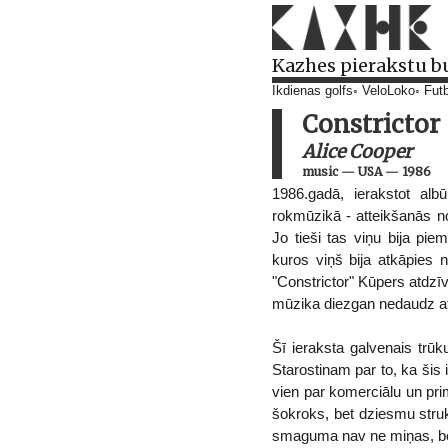
Kazhes pierakstu b
Ikdienas golfs
VeloLoko
Futb
Constrictor
Alice Cooper
music
—
USA
—
1986
1986.gadā, ierakstot alb
rokmūzikā - atteikšanās no 
Jo tieši tas viņu bija pie
kuros viņš bija atkāpies 
"Constrictor" Kūpers atdzī
mūzika diezgan nedaudz atšķī
Šī ieraksta galvenais trū
Starostinam par to, ka šis i
vien par komerciālu un prim
šokroks, bet dziesmu struk
smaguma nav ne miņas, bet