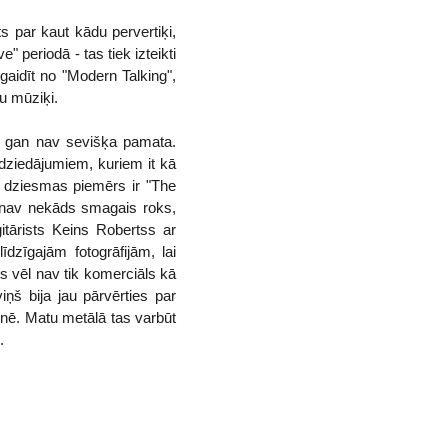
 par kaut kādu pervertiķi,
 periodā - tas tiek izteikti
 gaidīt no "Modern Talking",
u mūziķi.
i gan nav sevišķa pamata.
edziedājumiem, kuriem it kā
as dziesmas piemērs ir "The
 nav nekāds smagais roks,
itārists Keins Robertss ar
dzīgajām fotogrāfijām, lai
ts vēl nav tik komerciāls kā
ņš bija jau pārvērties par
nē. Matu metālā tas varbūt
.