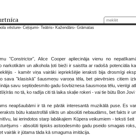
urtnīca
ola vēsture
Ceļojumi
Teātris
Kažendārs
Grāmatas
ūmu "Constrictor", Alice Cooper apliecināja vienu no nepatīka
narkotikām un alkohola ļoti bieži ir saistīta ar radošā potenciāla ka
meklējis - kamēr viņa vairāki iepriekšējie ieraksti bija drosmīgi eks
no sava "klasiskā" šausmeņu varoņa tēla, bet pievērsies citiem izt
vināja savu septiņdesmito gadu šovbiznesa šausmoņa tēlu, vienīgi atb
rās no tā, ko radīja citi tā laika skaļie rokeri - vai tie būtu Bon Jovi 
kums neapšaubāmi ir tā ne pārāk interesantā muzikālā puse. Es var
eraksts būtu katastrofāli slikts un absolūti nebaudāms, bet fakts ir un p
itīvu, lai ierindotos starp labākajiem Kūpera veikumiem - teksti šei
turējums - absolūti tipisks astoņdesmito gadu pseido smagais roks,
 vairāk ir jūtama tāda kā smaguma imitācija.