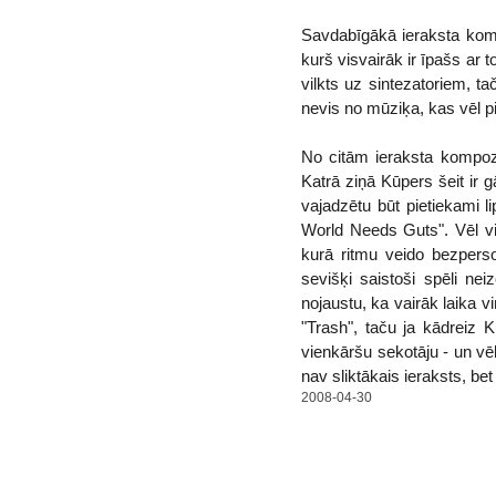
Savdabīgākā ieraksta komp
kurš visvairāk ir īpašs ar 
vilkts uz sintezatoriem, ta
nevis no mūziķa, kas vēl p
No citām ieraksta kompoz
Katrā ziņā Kūpers šeit ir 
vajadzētu būt pietiekami l
World Needs Guts". Vēl v
kurā ritmu veido bezperso
sevišķi saistoši spēli ne
nojaustu, ka vairāk laika v
"Trash", taču ja kādreiz 
vienkāršu sekotāju - un v
nav sliktākais ieraksts, be
2008-04-30