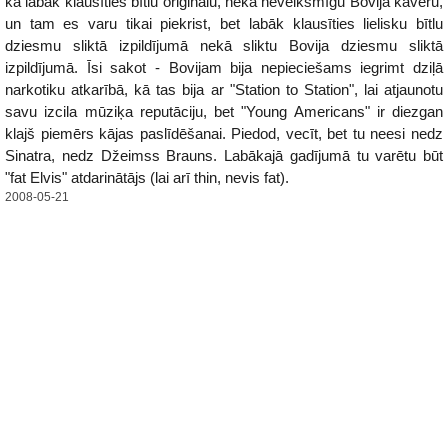
ka labāk klausīties bītlu oriģinālu, nekā neveiksmīgu Bovija kaveru,
un tam es varu tikai piekrist, bet labāk klausīties lielisku bītlu
dziesmu sliktā izpildījumā nekā sliktu Bovija dziesmu sliktā
izpildījumā. Īsi sakot - Bovijam bija nepieciešams iegrimt dziļā
narkotiku atkarībā, kā tas bija ar "Station to Station", lai atjaunotu
savu izcila mūziķa reputāciju, bet "Young Americans" ir diezgan
klajš piemērs kājas paslīdēšanai. Piedod, vecīt, bet tu neesi nedz
Sinatra, nedz Džeimss Brauns. Labākajā gadījumā tu varētu būt
"fat Elvis" atdarinātājs (lai arī thin, nevis fat).
2008-05-21