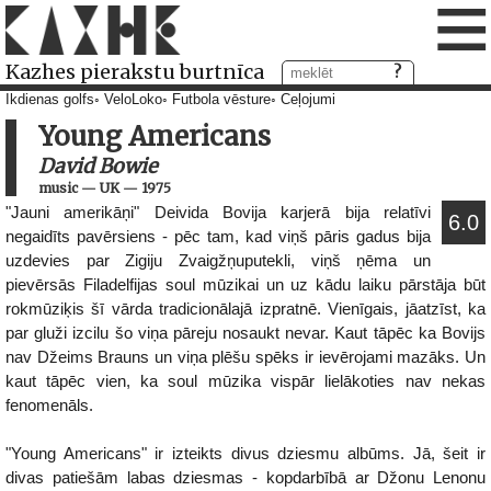
≡
Kazhes pierakstu burtnīca
Ikdienas golfs
VeloLoko
Futbola vēsture
Ceļojumi
Young Americans
David Bowie
music
—
UK
—
1975
"Jauni amerikāņi" Deivida Bovija karjerā bija relatīvi
6.0
negaidīts pavērsiens - pēc tam, kad viņš pāris gadus bija
uzdevies par Zigiju Zvaigžņuputekli, viņš ņēma un
pievērsās Filadelfijas soul mūzikai un uz kādu laiku pārstāja būt
rokmūziķis šī vārda tradicionālajā izpratnē. Vienīgais, jāatzīst, ka
par gluži izcilu šo viņa pāreju nosaukt nevar. Kaut tāpēc ka Bovijs
nav Džeims Brauns un viņa plēšu spēks ir ievērojami mazāks. Un
kaut tāpēc vien, ka soul mūzika vispār lielākoties nav nekas
fenomenāls.
"Young Americans" ir izteikts divus dziesmu albūms. Jā, šeit ir
divas patiešām labas dziesmas - kopdarbībā ar Džonu Lenonu