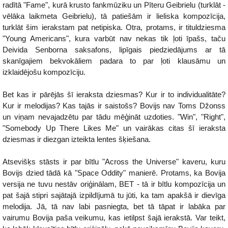
radītā "Fame", kurā krusto fankmūziku un Pīteru Geibrielu (turklāt -
vēlāka laikmeta Geibrielu), tā patiešām ir lieliska kompozīcija,
turklāt šim ierakstam pat netipiska. Otra, protams, ir tituldziesma
"Young Americans", kura varbūt nav nekas tik ļoti īpašs, taču
Deivida Senborna saksafons, lipīgais piedziedājums ar tā
skanīgajiem bekvokāliem padara to par ļoti klausāmu un
izklaidējošu kompozīciju.
Bet kas ir pārējās šī ieraksta dziesmas? Kur ir to individualitāte?
Kur ir melodijas? Kas tajās ir saistošs? Bovijs nav Toms Džonss
un viņam nevajadzētu par tādu mēģināt uzdoties. "Win", "Right",
"Somebody Up There Likes Me" un vairākas citas šī ieraksta
dziesmas ir diezgan izteikta lentes šķiešana.
Atsevišķs stāsts ir par bītlu "Across the Universe" kaveru, kuru
Bovijs dzied tādā kā "Space Oddity" manierē. Protams, ka Bovija
versija ne tuvu nestāv oriģinālam, BET - tā ir bītlu kompozīcija un
pat šajā stipri sajātajā izpildījumā tu jūti, ka tam apakšā ir dievīga
melodija. Jā, tā nav labi pasniegta, bet tā tāpat ir labāka par
vairumu Bovija paša veikumu, kas ietilpst šajā ierakstā. Var teikt,