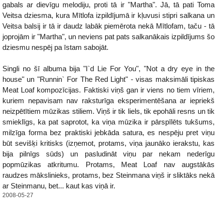
gabals ar dievīgu melodiju, proti tā ir "Martha". Jā, tā pati Toma
Veitsa dziesma, kura Mītlofa izpildījumā ir kļuvusi stipri salkana un
Veitsa balsij ir tā ir daudz labāk piemērota nekā Mītlofam, taču - tā
joprojām ir "Martha", un neviens pat pats salkanākais izpildījums šo
dziesmu nespēj pa īstam sabojāt.
Singli no šī albuma bija "I`d Lie For You", "Not a dry eye in the
house" un "Runnin` For The Red Light" - visas maksimāli tipiskas
Meat Loaf kompozīcijas. Faktiski viņš gan ir viens no tiem vīriem,
kuriem nepavisam nav raksturīga eksperimentēšana ar iepriekš
neizpētītiem mūzikas stiliem. Viņš ir tik liels, tik epohāli resns un tik
smieklīgs, ka pat saprotot, ka viņa mūzika ir pārspīlēts tukšums,
milzīga forma bez praktiski jebkāda satura, es nespēju pret viņu
būt sevišķi kritisks (izņemot, protams, viņa jaunāko ierakstu, kas
bija pilnīgs sūds) un pasludināt viņu par nekam nederīgu
popmūzikas atkritumu. Protams, Meat Loaf nav augstākās
raudzes mākslinieks, protams, bez Steinmana viņš ir sliktāks nekā
ar Steinmanu, bet... kaut kas viņā ir.
2008-05-27