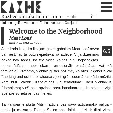
≡
Kazhes pierakstu burtnīca
Ikdienas golfs
VeloLoko
Futbola vēsture
Ceļojumi
Welcome to the Neighborhood
Meat Loaf
music
—
USA
—
1995
Ja ir kāda lieta, ko lielajam gaļas gabalam Meat Loaf nevar
6.5
pārmest, tad tā būtu nepietiekama atdeve. Viņa dziesmas
nekad nav tādas, ka tev šķiet, ka tās būtu nepabeigtas,
nenostrādātas, nepietiekami emocionāli piesātinātas vai kā
tamlīdzīgi. Protams, vienlaicīgi tas nozīmē, ka viņš ir gandrīz vai
"the king and queen of cheese", jo ir grūti iedomāties kādu mūziķi,
kam būtu vairāk uzspēlētības un teatrāluma. Taču vienlaikus
(domājams) viņš pats apzinās savu banālumu un, iespējams, viņš
spēj par šo lietu arī pasmieties.
Tā kā šajā ierakstā Mīts ir izticis bez sava uzticamākā palīga -
melodiju meistara Džima Steinmana, faktiski šeit ir tikai viens