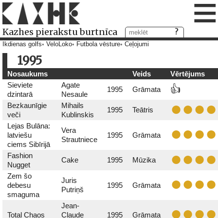
≡
Kazhes pierakstu burtnīca
Ikdienas golfs
VeloLoko
Futbola vēsture
Ceļojumi
1995
Nosaukums
Veids
Vērtējums
Sieviete
Agate
👍
1995
Grāmata
dzintarā
Nesaule
Bezkaunīgie
Mihails
1995
Teātris
veči
Kublinskis
Lejas Bulāna:
Vera
latviešu
1995
Grāmata
Strautniece
ciems Sibīrijā
Fashion
Cake
1995
Mūzika
Nugget
Zem šo
Juris
debesu
1995
Grāmata
Putriņš
smaguma
Jean-
Total Chaos
Claude
1995
Grāmata