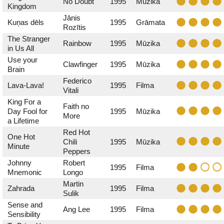
No Doubt
1995
Mūzika
Kingdom
Jānis
Kuņas dēls
1995
Grāmata
Rozītis
The Stranger
Rainbow
1995
Mūzika
in Us All
Use your
Clawfinger
1995
Mūzika
Brain
Federico
Lava-Lava!
1995
Filma
Vitali
King For a
Faith no
Day Fool for
1995
Mūzika
More
a Lifetime
Red Hot
One Hot
Chili
1995
Mūzika
Minute
Peppers
Johnny
Robert
1995
Filma
Mnemonic
Longo
Martin
Zahrada
1995
Filma
Sulik
Sense and
Ang Lee
1995
Filma
Sensibility