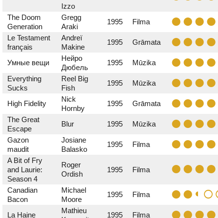
Izzo
The Doom
Gregg
1995
Filma
Generation
Araki
Le Testament
Andreï
1995
Grāmata
français
Makine
Нейро
Умные вещи
1995
Mūzika
Дюбель
Everything
Reel Big
1995
Mūzika
Sucks
Fish
Nick
High Fidelity
1995
Grāmata
Hornby
The Great
Blur
1995
Mūzika
Escape
Gazon
Josiane
1995
Filma
maudit
Balasko
A Bit of Fry
Roger
and Laurie:
1995
Filma
Ordish
Season 4
Canadian
Michael
1995
Filma
Bacon
Moore
Mathieu
La Haine
1995
Filma