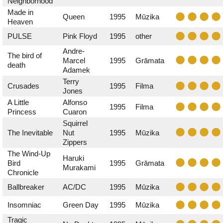
Neighborhood
Made in
Queen
1995
Mūzika
Heaven
PULSE
Pink Floyd
1995
other
Andre-
The bird of
Marcel
1995
Grāmata
death
Adamek
Terry
Crusades
1995
Filma
Jones
A Little
Alfonso
1995
Filma
Princess
Cuaron
Squirrel
The Inevitable
Nut
1995
Mūzika
Zippers
The Wind-Up
Haruki
Bird
1995
Grāmata
Murakami
Chronicle
Ballbreaker
AC/DC
1995
Mūzika
Insomniac
Green Day
1995
Mūzika
Tragic