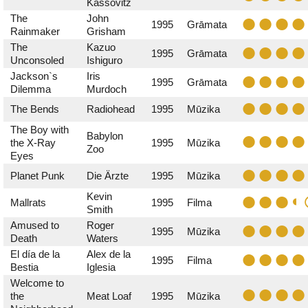
Kassovitz
The
John
1995
Grāmata
Rainmaker
Grisham
The
Kazuo
1995
Grāmata
Unconsoled
Ishiguro
Jackson`s
Iris
1995
Grāmata
Dilemma
Murdoch
The Bends
Radiohead
1995
Mūzika
The Boy with
Babylon
the X-Ray
1995
Mūzika
Zoo
Eyes
Planet Punk
Die Ärzte
1995
Mūzika
Kevin
Mallrats
1995
Filma
Smith
Amused to
Roger
1995
Mūzika
Death
Waters
El día de la
Alex de la
1995
Filma
Bestia
Iglesia
Welcome to
the
Meat Loaf
1995
Mūzika