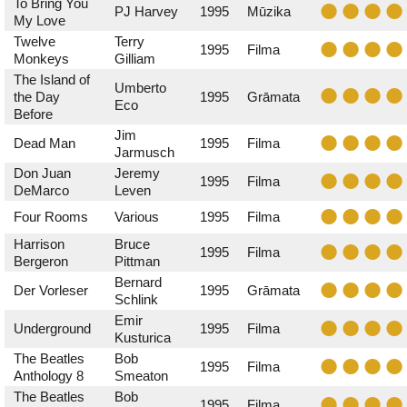
To Bring You
PJ Harvey
1995
Mūzika
My Love
Twelve
Terry
1995
Filma
Monkeys
Gilliam
The Island of
Umberto
the Day
1995
Grāmata
Eco
Before
Jim
Dead Man
1995
Filma
Jarmusch
Don Juan
Jeremy
1995
Filma
DeMarco
Leven
Four Rooms
Various
1995
Filma
Harrison
Bruce
1995
Filma
Bergeron
Pittman
Bernard
Der Vorleser
1995
Grāmata
Schlink
Emir
Underground
1995
Filma
Kusturica
The Beatles
Bob
1995
Filma
Anthology 8
Smeaton
The Beatles
Bob
1995
Filma