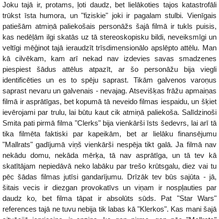
Joku tajā ir, protams, ļoti daudz, bet lielākoties tajos katastrofāli
trūkst īsta humora, un "fiziskie" joki ir pagalam stulbi. Vienīgais
patiešām atmiņā paliekošais personāžs šajā filmā ir tukls puisis,
kas nedēļām ilgi skatās uz tā stereoskopisku bildi, neveiksmīgi un
veltīgi mēģinot tajā ieraudzīt trīsdimensionālo apslēpto attēlu. Man
kā cilvēkam, kam arī nekad nav izdevies savas smadzenes
piespiest šādus attēlus atpazīt, ar šo personāžu bija viegli
identificēties un es to spēju saprast. Tikām galvenos varoņus
saprast nevaru un galvenais - nevajag. Atsevišķas frāžu apmaiņas
filmā ir asprātīgas, bet kopumā tā neveido filmas iespaidu, un šķiet
ievērojami par trulu, lai būtu kaut cik atmiņā paliekoša. Salīdzinoši
Smita pati pirmā filma "Clerks" bija vienkārši īsts šedevrs, lai arī tā
tika filmēta faktiski par kapeikām, bet ar lielāku finansējumu
"Mallrats" gadījumā viņš vienkārši nespēja tikt galā. Ja filmā nav
nekādu domu, nekāda mērķa, tā nav asprātīga, un tā tev kā
skatītājam nepiedāvā neko labāku par trešo krūtsgalu, diez vai tu
pēc šādas filmas jutīsi gandarījumu. Drīzāk tev būs sajūta - jā,
šitais vecis ir diezgan provokatīvs un viņam ir nospļauties par
daudz ko, bet filma tāpat ir absolūts sūds. Pat "Star Wars"
references tajā ne tuvu nebija tik labas kā "Klerkos". Kas mani šajā