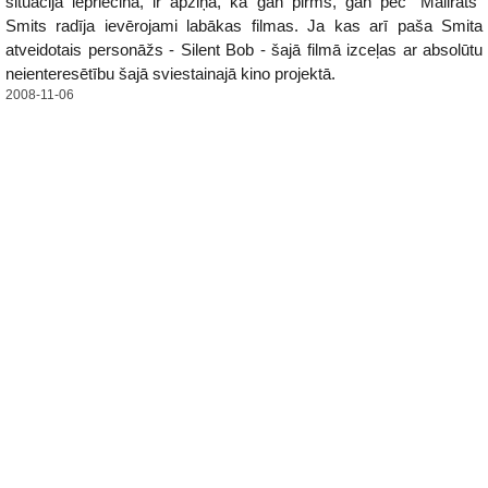
situācijā iepriecina, ir apziņa, ka gan pirms, gan pēc "Mallrats"
Smits radīja ievērojami labākas filmas. Ja kas arī paša Smita
atveidotais personāžs - Silent Bob - šajā filmā izceļas ar absolūtu
neienteresētību šajā sviestainajā kino projektā.
2008-11-06