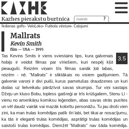
≡
Kazhes pierakstu burtnīca
Ikdienas golfs
VeloLoko
Futbola vēsture
Ceļojumi
Mallrats
Kevin Smith
film
—
USA
—
1995
Tas Kevins Smits ir viens sviestains tips, kura galvenais
3.5
hobijs ir veidot filmas par vīriešiem, kuri nespēj kļūt
pieauguši. Reizēm viņam šīs filmas sanāk ļoti labas,
reizēm - nē. "Mallrats" ir sliktākais no visiem gadījumiem. Tā
galvenie varoņi ir divi puiši, kurus pametušas draudzenes un kuri
dodas uz lielveikalu pārdzīvot savas skumjas. Tur viņi sastaps
Džeju un kluso Bobu, topless gaišreģi ar trīs krūšgaliem, Stenu Lī -
vienu no amerikāņu komiksu leģendām, abas savas otrās pusītes
un vēl daudz vairāk vai mazāk kolorītu personāžu. Tu jau droši vien
zini, ka man trulas komēdijas patīk tīri labi, bet tikai ar nosacījumu,
ka tās ir eleganti trulas komēdijas, asprātīgi trulas komēdijas un
saistoši trulas komēdijas. Diemžēl "Mallrats" nav šāda komēdija.