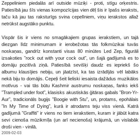
Zeppeliniem piedalās arī outside mūziķi - proti, stīgu orķestris.
Patiesībā jau šīs vienas kompozīcijas vien dēļ šis ir īpašs ieraksts,
taču kā jau tas raksturīgs svina cepelīniem, viņu ierakstos allaž
netrūkst augstāko punktu.
Vispār šis ir viens no smagākajiem grupas ierakstiem, un tajā
diezgan līdz minimumam ir ierobežotas tās folkmūzikai tuvās
noskaņas, gandrīz konstanti visas 80 minūtes Led Zep, figurāli
izsakoties "rock out with your cock out", un šajā gadījumā es to
domāju pozitīvā ziņā. Patiesībā sevišķi daudz es iepriekš šo
albumu klausījies nebiju, un jāatzīst, ka tas izrādījās vēl labāks
nekā biju to domājis. Cepeļi šeit lieliski iesaista dažādus muzikālos
motīvus - vai tās būtu Kashmir austrumu noskaņas, fanks iekš
"Trampled under foot", klasisks akustiskās ģitāras gabals "Bron-Yr-
Aur", tradicionāls bugijs "Boogie with Stu", un, protams, epohālais
"In My Time of Dying", kurā ir atrodams teju viss vienā. Katrā
gadījumā "Graffiti" ir viens no tiem ierakstiem, kuram ir jābūt katra
sevi cienoša mūzikmīļa (un arī necienoša) krājumā, un vislabāk
droši vien - vinilā.
2009-02-03