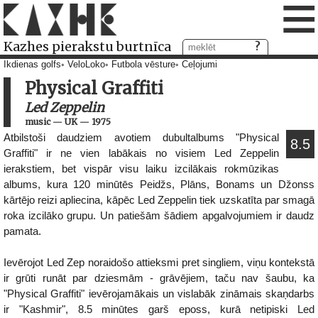
≡
Kazhes pierakstu burtnīca
Ikdienas golfs
VeloLoko
Futbola vēsture
Ceļojumi
Physical Graffiti
Led Zeppelin
music
—
UK
—
1975
Atbilstoši daudziem avotiem dubultalbums "Physical
8.5
Graffiti" ir ne vien labākais no visiem Led Zeppelin
ierakstiem, bet vispār visu laiku izcilākais rokmūzikas
albums, kura 120 minūtēs Peidžs, Plāns, Bonams un Džonss
kārtējo reizi apliecina, kāpēc Led Zeppelin tiek uzskatīta par smagā
roka izcilāko grupu. Un patiešām šādiem apgalvojumiem ir daudz
pamata.
Ievērojot Led Zep noraidošo attieksmi pret singliem, viņu kontekstā
ir grūti runāt par dziesmām - grāvējiem, taču nav šaubu, ka
"Physical Graffiti" ievērojamākais un vislabāk zināmais skaņdarbs
ir "Kashmir", 8.5 minūtes garš eposs, kurā netipiski Led