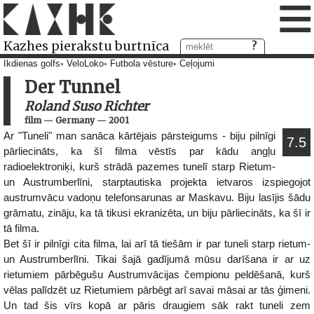
≡
Kazhes pierakstu burtnīca
Ikdienas golfs
VeloLoko
Futbola vēsture
Ceļojumi
Der Tunnel
Roland Suso Richter
film
—
Germany
—
2001
Ar "Tuneli" man sanāca kārtējais pārsteigums - biju pilnīgi
7.5
pārliecināts, ka šī filma vēstīs par kādu angļu
radioelektroniķi, kurš strādā pazemes tunelī starp Rietum-
un Austrumberlīni, starptautiska projekta ietvaros izspiegojot
austrumvācu vadoņu telefonsarunas ar Maskavu. Biju lasījis šādu
grāmatu, zināju, ka tā tikusi ekranizēta, un biju pārliecināts, ka šī ir
tā filma.
Bet šī ir pilnīgi cita filma, lai arī tā tiešām ir par tuneli starp rietum-
un Austrumberlīni. Tikai šajā gadījumā mūsu darīšana ir ar uz
rietumiem pārbēgušu Austrumvācijas čempionu peldēšanā, kurš
vēlas palīdzēt uz Rietumiem pārbēgt arī savai māsai ar tās ģimeni.
Un tad šis vīrs kopā ar pāris draugiem sāk rakt tuneli zem