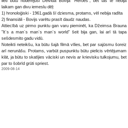
lieti būtu noderējusi Deivida Bovija "Heroes", bet tās te nebija
laikam gan divu iemeslu dēļ:
1) hronoloģiski - 1961.gadā šī dziesma, protams, vēl nebija radīta
2) finansiāli - Bovijs varētu prasīt daudz naudas.
Attiecībā uz pirmo punktu gan varu pieminēt, ka Džeimsa Brauna
"It`s a man`s man`s man`s world" šeit bija gan, lai arī tā tapa
sešdesmito gadu vidū.
Noteikti neteikšu, ka būtu šajā filmā vīlies, bet par sajūsmu šoreiz
arī nerunāšu. Protams, varbūt puspunktu būtu pielicis vērtējumam
klāt, ja būtu to skatījies vāciski un nevis ar krievisku tulkojumu, bet
par to šobrīd grūti spriest.
2009-08-14