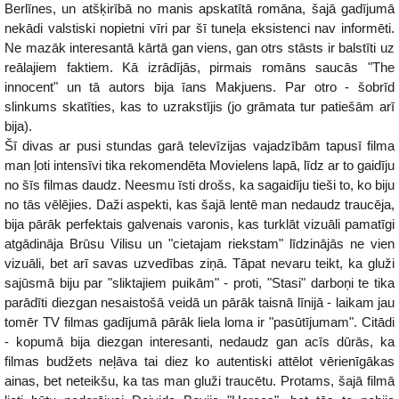
Berlīnes, un atšķirībā no manis apskatītā romāna, šajā gadījumā
nekādi valstiski nopietni vīri par šī tuneļa eksistenci nav informēti.
Ne mazāk interesantā kārtā gan viens, gan otrs stāsts ir balstīti uz
reālajiem faktiem. Kā izrādījās, pirmais romāns saucās "The
innocent" un tā autors bija īans Makjuens. Par otro - šobrīd
slinkums skatīties, kas to uzrakstījis (jo grāmata tur patiešām arī
bija).
Šī divas ar pusi stundas garā televīzijas vajadzībām tapusī filma
man ļoti intensīvi tika rekomendēta Movielens lapā, līdz ar to gaidīju
no šīs filmas daudz. Neesmu īsti drošs, ka sagaidīju tieši to, ko biju
no tās vēlējies. Daži aspekti, kas šajā lentē man nedaudz traucēja,
bija pārāk perfektais galvenais varonis, kas turklāt vizuāli pamatīgi
atgādināja Brūsu Vilisu un "cietajam riekstam" līdzinājās ne vien
vizuāli, bet arī savas uzvedības ziņā. Tāpat nevaru teikt, ka gluži
sajūsmā biju par "sliktajiem puikām" - proti, "Stasi" darboņi te tika
parādīti diezgan nesaistošā veidā un pārāk taisnā līnijā - laikam jau
tomēr TV filmas gadījumā pārāk liela loma ir "pasūtījumam". Citādi
- kopumā bija diezgan interesanti, nedaudz gan acīs dūrās, ka
filmas budžets neļāva tai diez ko autentiski attēlot vērienīgākas
ainas, bet neteikšu, ka tas man gluži traucētu. Protams, šajā filmā