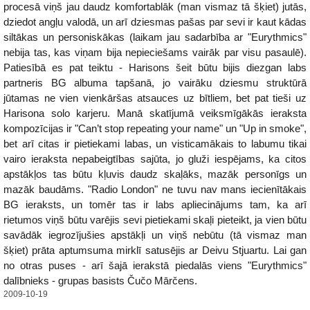
procesā viņš jau daudz komfortablāk (man vismaz tā šķiet) jutās,
dziedot angļu valodā, un arī dziesmas pašas par sevi ir kaut kādas
siltākas un personiskākas (laikam jau sadarbība ar "Eurythmics"
nebija tas, kas viņam bija nepieciešams vairāk par visu pasaulē).
Patiesībā es pat teiktu - Harisons šeit būtu bijis diezgan labs
partneris BG albuma tapšanā, jo vairāku dziesmu struktūrā
jūtamas ne vien vienkāršas atsauces uz bītliem, bet pat tieši uz
Harisona solo karjeru. Manā skatījumā veiksmīgākās ieraksta
kompozīcijas ir "Can’t stop repeating your name" un "Up in smoke",
bet arī citas ir pietiekami labas, un visticamākais to labumu tikai
vairo ieraksta nepabeigtības sajūta, jo gluži iespējams, ka citos
apstākļos tas būtu kļuvis daudz skaļāks, mazāk personīgs un
mazāk baudāms. "Radio London" ne tuvu nav mans iecienītākais
BG ieraksts, un tomēr tas ir labs apliecinājums tam, ka arī
rietumos viņš būtu varējis sevi pietiekami skaļi pieteikt, ja vien būtu
savādāk iegrozījušies apstākļi un viņš nebūtu (tā vismaz man
šķiet) prāta aptumsuma mirklī satusējis ar Deivu Stjuartu. Lai gan
no otras puses - arī šajā ierakstā piedalās viens "Eurythmics"
dalībnieks - grupas basists Čučo Mārčens.
2009-10-19