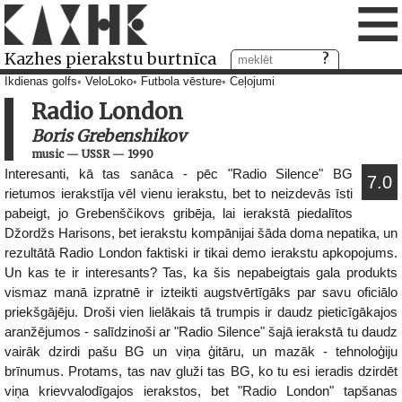
≡
Kazhes pierakstu burtnīca
Ikdienas golfs
VeloLoko
Futbola vēsture
Ceļojumi
Radio London
Boris Grebenshikov
music
—
USSR
—
1990
Interesanti, kā tas sanāca - pēc "Radio Silence" BG
7.0
rietumos ierakstīja vēl vienu ierakstu, bet to neizdevās īsti
pabeigt, jo Grebenščikovs gribēja, lai ierakstā piedalītos
Džordžs Harisons, bet ierakstu kompānijai šāda doma nepatika, un
rezultātā Radio London faktiski ir tikai demo ierakstu apkopojums.
Un kas te ir interesants? Tas, ka šis nepabeigtais gala produkts
vismaz manā izpratnē ir izteikti augstvērtīgāks par savu oficiālo
priekšgājēju. Droši vien lielākais tā trumpis ir daudz pieticīgākajos
aranžējumos - salīdzinoši ar "Radio Silence" šajā ierakstā tu daudz
vairāk dzirdi pašu BG un viņa ģitāru, un mazāk - tehnoloģiju
brīnumus. Protams, tas nav gluži tas BG, ko tu esi ieradis dzirdēt
viņa krievvalodīgajos ierakstos, bet "Radio London" tapšanas