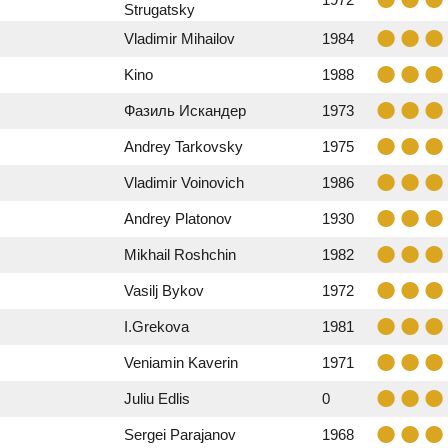
Strugatsky
Vladimir Mihailov
1984
Kino
1988
Фазиль Искандер
1973
Andrey Tarkovsky
1975
Vladimir Voinovich
1986
Andrey Platonov
1930
Mikhail Roshchin
1982
Vasilj Bykov
1972
I.Grekova
1981
Veniamin Kaverin
1971
Juliu Edlis
0
Sergei Parajanov
1968