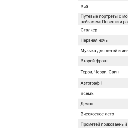
Вий
Путевые портреты с мо
пейзажем: Повести и р
Сталкер
Нервная ночь
Музыка для детей и ин
Второй фронт
Терри, Черри, Свин
Автограф I
Всемъ
Демон
Високосное лето
Прометей прикованный