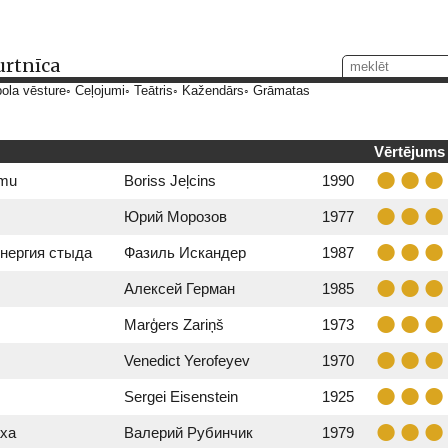
urtnīca
ola vēsture
Ceļojumi
Teātris
Kažendārs
Grāmatas
Vērtējums
ēmu
Boriss Jeļcins
1990
Юрий Морозов
1977
нергия стыда
Фазиль Искандер
1987
Алексей Герман
1985
Marģers Zariņš
1973
Venedict Yerofeyev
1970
Sergei Eisenstein
1925
аха
Валерий Рубинчик
1979