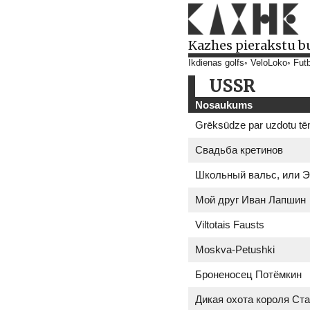
Kazhes pierakstu b
Ikdienas golfs
VeloLoko
Futb
USSR
Nosaukums
Grēksūdze par uzdotu t
Свадьба кретинов
Школьный вальс, или Э
Мой друг Иван Лапшин
Viltotais Fausts
Moskva-Petushki
Броненосец Потёмкин
Дикая охота короля Ст