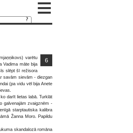
≡
mjaņņikovs) varētu
6
ka Vadima māte bija
ls slēpt šī režisora
 ar savām sievām - diezgan
ndai (pa vidu vēl bija Anete
ievas.
o darīt lietas labā. Turklāt
kino galvenajām zvaigznēm -
nīgā starptautiska kalibra
zināmā Žanna Moro. Papildu
osaukuma skandalozā romāna