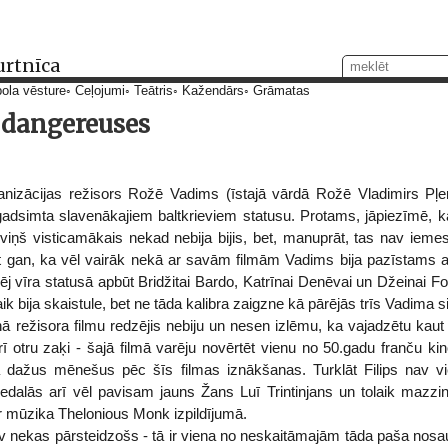
urtnīca
ola vēsture
Ceļojumi
Teātris
Kažendārs
Grāmatas
s dangereuses
anizācijas režisors Rožē Vadims (īstajā vārdā Rožē Vladimirs Pļe
gadsimta slavenākajiem baltkrieviem statusu. Protams, jāpiezīmē, 
ā viņš visticamākais nekad nebija bijis, bet, manuprāt, tas nav iemes
st gan, ka vēl vairāk nekā ar savām filmām Vadims bija pazīstams
ēj vīra statusā apbūt Bridžitai Bardo, Katrīnai Denēvai un Džeinai Fo
aik bija skaistule, bet ne tāda kalibra zaigzne kā pārējās trīs Vadima s
 režisora filmu redzējis nebiju un nesen izlēmu, ka vajadzētu kaut k
rī otru zaķi - šajā filmā varēju novērtēt vienu no 50.gadu franču 
a dažus mēnešus pēc šīs filmas iznākšanas. Turklāt Filips nav vie
piedalās arī vēl pavisam jauns Žans Luī Trintinjans un tolaik maz
ir mūzika Thelonious Monk izpildījumā.
av nekas pārsteidzošs - tā ir viena no neskaitāmajām tāda paša n