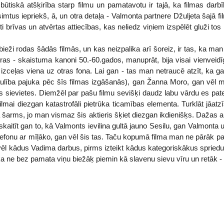
būtiskā atšķirība starp filmu un pamatavotu ir tajā, ka filmas dar
us iepriekš, ā, un otra detaļa - Valmonta partnere Džuljeta šajā fil
ikti brīvas un atvērtas attiecības, kas neliedz viņiem izspēlēt gluži t
eži rodas šādās filmās, un kas neizpalika arī šoreiz, ir tas, ka man 
ras - skaistuma kanoni 50.-60.gados, manuprāt, bija visai vienveidīg
izceļas viena uz otras fona. Lai gan - tas man netraucē atzīt, ka g
 laulība pajuka pēc šīs filmas izgāšanās), gan Žanna Moro, gan vēl
stas sievietes. Diemžēl par pašu filmu sevišķi daudz labu vārdu es pate
lmai diezgan katastrofāli pietrūka ticamības elementa. Turklāt jāatzī
pa šarms, jo man vismaz šis aktieris šķiet diezgan ikdienišķs. Dažas ain
skaitīt gan to, kā Valmonts ievilina gultā jauno Sesilu, gan Valmont
telefonu ar mīļāko, gan vēl šis tas. Taču kopumā filma man ne pārāk p
ēl kādus Vadima darbus, pirms izteikt kādus kategoriskākus spriedu
 ka ne bez pamata viņu biežāķ piemin kā slavenu sievu vīru un retāk - 