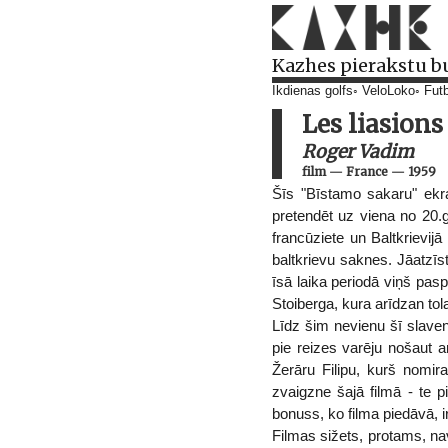
Kazhes pierakstu b
Ikdienas golfs
VeloLoko
Futb
Les liasion
Roger Vadim
film
—
France
—
1959
Šīs "Bīstamo sakaru" ekr
pretendēt uz viena no 20.
francūziete un Baltkrievij
baltkrievu saknes. Jāatzī
īsā laika periodā viņš pasp
Stoiberga, kura arīdzan tol
Līdz šim nevienu šī slavenā
pie reizes varēju nošaut a
Žerāru Filipu, kurš nomir
zvaigzne šajā filmā - te 
bonuss, ko filma piedāvā, 
Filmas sižets, protams, n