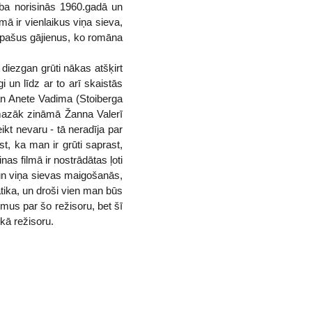
bība norisinās 1960.gadā un
mā ir vienlaikus viņa sieva,
os pašus gājienus, ko romāna
diezgan grūti nākas atšķirt
i un līdz ar to arī skaistās
an Anete Vadima (Stoiberga
 mazāk zināmā Žanna Valerī
ikt nevaru - tā neradīja par
st, ka man ir grūti saprast,
as filmā ir nostrādātas ļoti
a un viņa sievas maigošanās,
atika, un droši vien man būs
mus par šo režisoru, bet šī
kā režisoru.