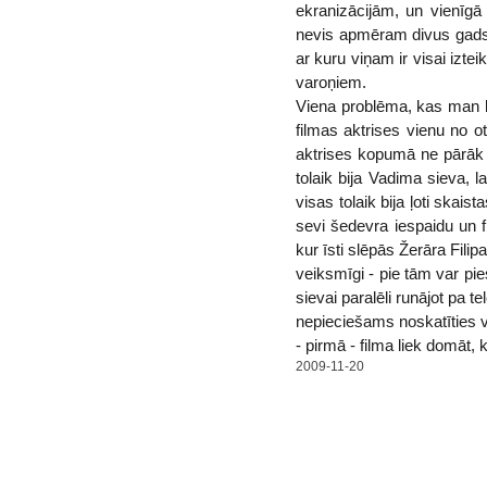
ekranizācijām, un vienīgā 
nevis apmēram divus gadsimt
ar kuru viņam ir visai izte
varoņiem.
Viena problēma, kas man bi
filmas aktrises vienu no ot
aktrises kopumā ne pārāk 
tolaik bija Vadima sieva,
visas tolaik bija ļoti skai
sevi šedevra iespaidu un fi
kur īsti slēpās Žerāra Fili
veiksmīgi - pie tām var pie
sievai paralēli runājot pa 
nepieciešams noskatīties v
- pirmā - filma liek domāt,
2009-11-20