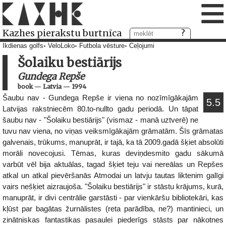
≡
Kazhes pierakstu burtnīca
Ikdienas golfs
VeloLoko
Futbola vēsture
Ceļojumi
Šolaiku bestiārijs
Gundega Repše
book
—
Latvia
—
1994
Šaubu nav - Gundega Repše ir viena no nozīmīgākajām
5.5
Latvijas rakstniecēm 80.to-nullto gadu periodā. Un tāpat
šaubu nav - "Šolaiku bestiārijs" (vismaz - manā uztverē) ne
tuvu nav viena, no viņas veiksmīgākajām grāmatām. Šīs grāmatas
galvenais, trūkums, manuprāt, ir tajā, ka tā 2009.gadā šķiet absolūti
morāli novecojusi. Tēmas, kuras deviņdesmito gadu sākumā
varbūt vēl bija aktuālas, tagad šķiet teju vai nereālas un Repšes
atkal un atkal pievēršanās Atmodai un latvju tautas liktenim galīgi
vairs nešķiet aizraujoša. "Šolaiku bestiārijs" ir stāstu krājums, kurā,
manuprāt, ir divi centrālie garstāsti - par vienkāršu bibliotekāri, kas
kļūst par bagātas žurnālistes (reta parādība, ne?) mantinieci, un
zinātniskas fantastikas pasaulei piederīgs stāsts par nākotnes