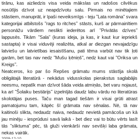
tirānu, kas aizliedzis visa veida mākslas un radošos cilvēkus
nosūtījis dzīvot uz neapdzīvotu salu. Pirmais no minētajiem
stāstiem, manuprāt, ir īpaši neveiksmīgs - teju "Lata romāna" svara
kategorijai atbilstošs "rags to ritches" stāsts, kurš ar pārmainītiem
personāžu vārdiem neslikti iederētos arī "Privātās dzīves"
lappusēs. Tikām "Sala" (kuras ideja, ja kas, ir kaut kur iepriekš
sastapta) ir visai viduvēji realizēta, atkal ar diezgan nevajadzīgu
latviešu un latvietības iesaistīšanu, pati tēma varbūt nav tik ļoti
garām, bet tas nav nedz "Mušu ķēniņš", nedz kaut vai "Oriksa un
Kreigs".
Neatceros, ko par šo Repšes grāmatu mums stāstīja skolā
obligātajā literatūrā - nekādus vidusskolas pierakstus saglabājis
neesmu, nepatīk man dzīvot šāda veida atmiņās, bet varu nojaust,
ka arī "Šolaiku bestiārijs" izpelnījās daudz labu vārdu no literatūras
skolotājas puses. Taču man tagad tiešām ir visai grūti atrast
pamatojumu tam, kāpēc šī grāmata nav sēnalas. Nē, tā nav
kaitinoši slikta, nedaudz naiva, nedaudz nevietā pamācoša un kā
jau minēju - iesprūdusi savā laikā - bet diez vai to būtu vērts lasīt
tās "sliktuma" pēc, tā gluži vienkārši nav sevišķi laba grāmata,
nekas vairāk.
2009-12-10