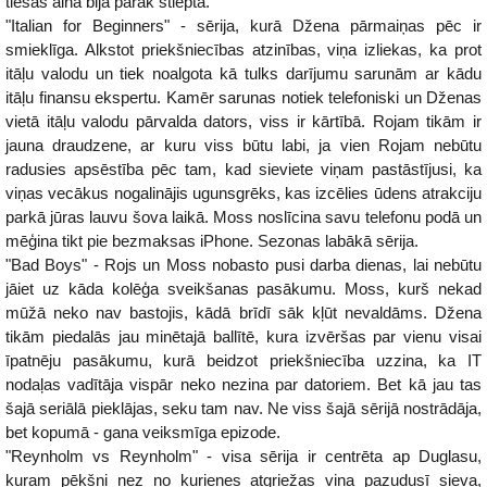
tiesas aina bija pārāk stiepta.
"Italian for Beginners" - sērija, kurā Džena pārmaiņas pēc ir
smieklīga. Alkstot priekšniecības atzinības, viņa izliekas, ka prot
itāļu valodu un tiek noalgota kā tulks darījumu sarunām ar kādu
itāļu finansu ekspertu. Kamēr sarunas notiek telefoniski un Dženas
vietā itāļu valodu pārvalda dators, viss ir kārtībā. Rojam tikām ir
jauna draudzene, ar kuru viss būtu labi, ja vien Rojam nebūtu
radusies apsēstība pēc tam, kad sieviete viņam pastāstījusi, ka
viņas vecākus nogalinājis ugunsgrēks, kas izcēlies ūdens atrakciju
parkā jūras lauvu šova laikā. Moss noslīcina savu telefonu podā un
mēģina tikt pie bezmaksas iPhone. Sezonas labākā sērija.
"Bad Boys" - Rojs un Moss nobasto pusi darba dienas, lai nebūtu
jāiet uz kāda kolēģa sveikšanas pasākumu. Moss, kurš nekad
mūžā neko nav bastojis, kādā brīdī sāk kļūt nevaldāms. Džena
tikām piedalās jau minētajā ballītē, kura izvēršas par vienu visai
īpatnēju pasākumu, kurā beidzot priekšniecība uzzina, ka IT
nodaļas vadītāja vispār neko nezina par datoriem. Bet kā jau tas
šajā seriālā pieklājas, seku tam nav. Ne viss šajā sērijā nostrādāja,
bet kopumā - gana veiksmīga epizode.
"Reynholm vs Reynholm" - visa sērija ir centrēta ap Duglasu,
kuram pēkšņi nez no kurienes atgriežas viņa pazudusī sieva,