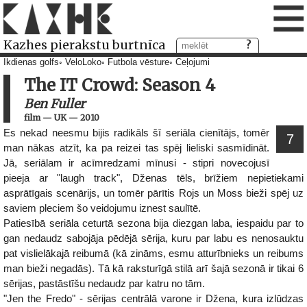
≡
Kazhes pierakstu burtnīca
Ikdienas golfs
VeloLoko
Futbola vēsture
Ceļojumi
The IT Crowd: Season 4
Ben Fuller
film
—
UK
—
2010
Es nekad neesmu bijis radikāls šī seriāla cienītājs, tomēr
7
man nākas atzīt, ka pa reizei tas spēj lieliski sasmīdināt.
Jā, seriālam ir acīmredzami mīnusi - stipri novecojusī
pieeja ar "laugh track", Dženas tēls, brīžiem nepietiekami
asprātīgais scenārijs, un tomēr pārītis Rojs un Moss bieži spēj uz
saviem pleciem šo veidojumu iznest saulītē.
Patiesībā seriāla ceturtā sezona bija diezgan laba, iespaidu par to
gan nedaudz sabojāja pēdējā sērija, kuru par labu es nenosauktu
pat vislielākajā reibumā (kā zināms, esmu atturībnieks un reibums
man bieži negadās). Tā kā raksturīgā stilā arī šajā sezonā ir tikai 6
sērijas, pastāstīšu nedaudz par katru no tām.
"Jen the Fredo" - sērijas centrālā varone ir Džena, kura izlūdzas