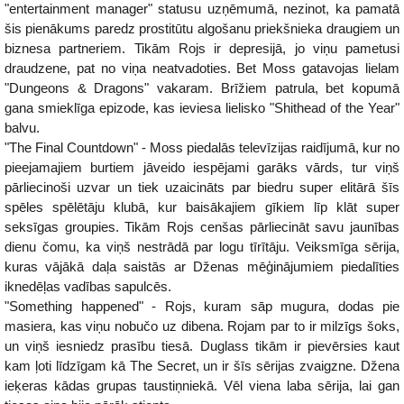
"entertainment manager" statusu uzņēmumā, nezinot, ka pamatā
šis pienākums paredz prostitūtu algošanu priekšnieka draugiem un
biznesa partneriem. Tikām Rojs ir depresijā, jo viņu pametusi
draudzene, pat no viņa neatvadoties. Bet Moss gatavojas lielam
"Dungeons & Dragons" vakaram. Brīžiem patrula, bet kopumā
gana smieklīga epizode, kas ieviesa lielisko "Shithead of the Year"
balvu.
"The Final Countdown" - Moss piedalās televīzijas raidījumā, kur no
pieejamajiem burtiem jāveido iespējami garāks vārds, tur viņš
pārliecinoši uzvar un tiek uzaicināts par biedru super elitārā šīs
spēles spēlētāju klubā, kur baisākajiem gīkiem līp klāt super
seksīgas groupies. Tikām Rojs cenšas pārliecināt savu jaunības
dienu čomu, ka viņš nestrādā par logu tīrītāju. Veiksmīga sērija,
kuras vājākā daļa saistās ar Dženas mēģinājumiem piedalīties
iknedēļas vadības sapulcēs.
"Something happened" - Rojs, kuram sāp mugura, dodas pie
masiera, kas viņu nobučo uz dibena. Rojam par to ir milzīgs šoks,
un viņš iesniedz prasību tiesā. Duglass tikām ir pievērsies kaut
kam ļoti līdzīgam kā The Secret, un ir šīs sērijas zvaigzne. Džena
ieķeras kādas grupas taustiņniekā. Vēl viena laba sērija, lai gan