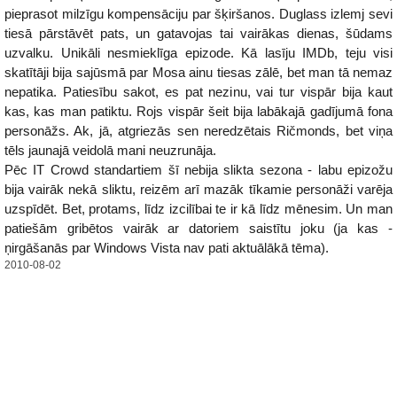
pieprasot milzīgu kompensāciju par šķiršanos. Duglass izlemj sevi
tiesā pārstāvēt pats, un gatavojas tai vairākas dienas, šūdams
uzvalku. Unikāli nesmieklīga epizode. Kā lasīju IMDb, teju visi
skatītāji bija sajūsmā par Mosa ainu tiesas zālē, bet man tā nemaz
nepatika. Patiesību sakot, es pat nezinu, vai tur vispār bija kaut
kas, kas man patiktu. Rojs vispār šeit bija labākajā gadījumā fona
personāžs. Ak, jā, atgriezās sen neredzētais Ričmonds, bet viņa
tēls jaunajā veidolā mani neuzrunāja.
Pēc IT Crowd standartiem šī nebija slikta sezona - labu epizožu
bija vairāk nekā sliktu, reizēm arī mazāk tīkamie personāži varēja
uzspīdēt. Bet, protams, līdz izcilībai te ir kā līdz mēnesim. Un man
patiešām gribētos vairāk ar datoriem saistītu joku (ja kas -
ņirgāšanās par Windows Vista nav pati aktuālākā tēma).
2010-08-02