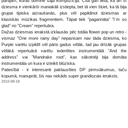
partijām, kuras dominē šajā kompozīcijā. CIta gan lieta, ka arī šī
dziesma ir vienkārši maniakāli izstiepta, bet tā vien šķiet, ka tā bija
grupai tipiska aizraušanās, plus vēl papildinot dziesmas ar
klasiskās mūzikas fragmentiem. Tāpat tiek "pagarināta" "I`m so
glad" no "Cream" repertuāra.
Dažas dziesmas ierakstā izklausās pēc totāla flower pop un retro -
vismaz "One more rainy day" nepavisam nav tāda dziesma, ko
Purple varētu izpildīt vēl pāris gadus vēlāk, tad jau drīzāk grupas
vēlākā repertuārā varētu iederēties instrumentālā "And the
address" vai "Mandrake root", kas sākotnēji bija domāta
instrumentāla un kura ir izteikti blūziska.
Patiesībā - ir interesanti paklausīties DP pirmsākumus, taču
kopumā, manuprāt, šis nav nekāds super grandiozais ieraksts.
2010-08-18