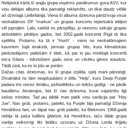
Netipiskā kārtā šī angļu grupa vispirms panākumus guva ASV, kur
viņu debijas albums tika pamatīgi reklamēts, un tikai daudz vēlāk
arī dzimtajā Lielbritānijā. Viena šī albuma dziesma pārdzīvoja visus
neskaitāmos DP "markus" un grupas koncertu repertuārā ietilpst
vēl joprojām. Labi, varbūt es pārspīlēju, jo neesmu sekojis grupas
aktivitātēm pēdējos gados, bet 2002.gadā koncertā Rīgā tā tika
spēlēta. Protams, ka tā ir "Hush" - viens no neskaitāmajiem
kaveriem šajā ierakstā, pirmais grupas hits, kura klimatiskais
piedziedājums patiešām ir tāds, kā par to jau minētajā koncertā
teica Gilans - tūkstošiem gadu sens un cilvēku gēnos ieaudzis.
Tādā ziņā, ka es to jūtu ar porām.
Dažas citas dziesmas, ko šī grupa izpilda, spēj mani pārsteigt.
Dīvainākā no tām neapšaubāmi ir bītlu "Help", kuru Deep Purple
padara trīs reizes lēnāku, psihodēlisku un teikšu godīgi - ne pārāk
baudāmu. Atvainojos, bet šī nav dziesma, kurai vajadzētu ilgt
sešas minūtes. Tad jau labāk man patīk viņu variācija par "Hey
Joe". Nav grūti, protams, pateikt, ka Purple bija pamatīgi Džimija
Hendriksa fani, un tāpat nav grūti pateikt, ka Blekmors 1968.gadā
nebija tā paša kalibra ģitārists kā Hendrikss, taču tālab grupa
varēja veiksmīgi likt lielāku uzsvaru uz Džona Lorda ērģeļu