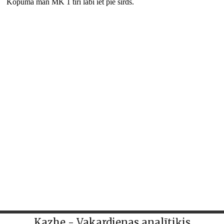
Kazhe - Vakardienas analītiķis