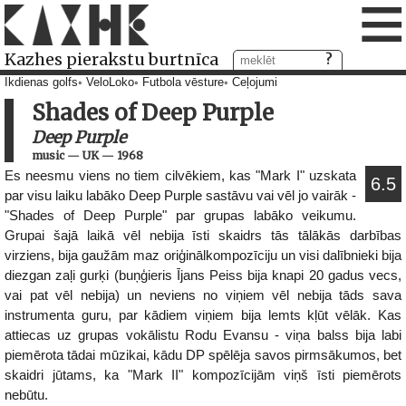
≡
Kazhes pierakstu burtnīca
Ikdienas golfs
VeloLoko
Futbola vēsture
Ceļojumi
Shades of Deep Purple
Deep Purple
music
—
UK
—
1968
Es neesmu viens no tiem cilvēkiem, kas "Mark I" uzskata
6.5
par visu laiku labāko Deep Purple sastāvu vai vēl jo vairāk -
"Shades of Deep Purple" par grupas labāko veikumu.
Grupai šajā laikā vēl nebija īsti skaidrs tās tālākās darbības
virziens, bija gaužām maz oriģinālkompozīciju un visi dalībnieki bija
diezgan zaļi gurķi (buņģieris Ījans Peiss bija knapi 20 gadus vecs,
vai pat vēl nebija) un neviens no viņiem vēl nebija tāds sava
instrumenta guru, par kādiem viņiem bija lemts kļūt vēlāk. Kas
attiecas uz grupas vokālistu Rodu Evansu - viņa balss bija labi
piemērota tādai mūzikai, kādu DP spēlēja savos pirmsākumos, bet
skaidri jūtams, ka "Mark II" kompozīcijām viņš īsti piemērots
nebūtu.