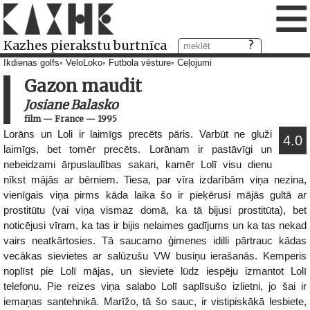
≡
Kazhes pierakstu burtnīca
Ikdienas golfs
VeloLoko
Futbola vēsture
Ceļojumi
Gazon maudit
Josiane Balasko
film
—
France
—
1995
Lorāns un Loli ir laimīgs precēts pāris. Varbūt ne gluži
4.0
laimīgs, bet tomēr precēts. Lorānam ir pastāvīgi un
nebeidzami ārpuslaulības sakari, kamēr Lolī visu dienu
nīkst mājās ar bērniem. Tiesa, par vīra izdarībām viņa nezina,
vienīgais viņa pirms kāda laika šo ir pieķērusi mājās gultā ar
prostitūtu (vai viņa vismaz domā, ka tā bijusi prostitūta), bet
noticējusi vīram, ka tas ir bijis nelaimes gadījums un ka tas nekad
vairs neatkārtosies. Tā saucamo ģimenes idilli pārtrauc kādas
vecākas sievietes ar salūzušu VW busiņu ierašanās. Kemperis
noplīst pie Lolī mājas, un sieviete lūdz iespēju izmantot Lolī
telefonu. Pie reizes viņa salabo Lolī saplīsušo izlietni, jo šai ir
iemaņas santehnikā. Marīžo, tā šo sauc, ir vistipiskākā lesbiete,