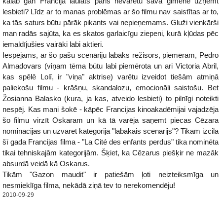
kālab gan Francijā laulāts pāris nevarētu savā ģimenē uzņemt
lesbieti? Līdz ar to manas problēmas ar šo filmu nav saistītas ar to,
ka tās saturs būtu pārāk pikants vai nepieņemams. Gluži vienkārši
man radās sajūta, ka es skatos garlaicīgu ziepeni, kurā kļūdas pēc
iemaldījušies vairāki labi aktieri.
Iespējams, ar šo pašu scenāriju labāks režisors, piemēram, Pedro
Almadovars (viņam tēma būtu labi piemērota un ari Victoria Abril,
kas spēlē Lolī, ir "viņa" aktrise) varētu izveidot tiešām atmiņā
paliekošu filmu - krāšņu, skandalozu, emocionāli saistošu. Bet
Žosianna Balasko (kura, ja kas, atveido lesbieti) to pilnīgi noteikti
nespēj. Kas mani šokē - kāpēc Francijas kinoakadēmijai vajadzēja
šo filmu virzīt Oskaram un kā tā varēja saņemt piecas Cēzara
nominācijas un uzvarēt kategorijā "labākais scenārijs"? Tikām izcilā
šī gada Francijas filma - "La Cité des enfants perdus" tika nominēta
tikai tehniskajām kategorijām. Šķiet, ka Cēzarus piešķir ne mazāk
absurdā veidā kā Oskarus.
Tikām "Gazon maudit" ir patiešām ļoti neizteiksmīga un
nesmieklīga filma, nekādā ziņā tev to nerekomendēju!
2010-09-29