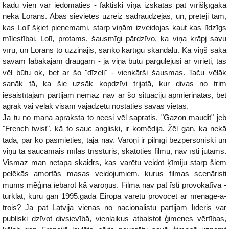
kādu vien var iedomāties - faktiski viņa izskatās pat vīrišķīgāka
nekā Lorāns. Abas sievietes uzreiz sadraudzējas, un, pretēji tam,
kas Lolī šķiet pieņemami, starp viņām izveidojas kaut kas līdzīgs
mīlestībai. Lolī, protams, šausmīgi pārdzīvo, ka viņa krāpj savu
vīru, un Lorāns to uzzinājis, sarīko kārtīgu skandālu. Kā viņš saka
savam labākajam draugam - ja viņa būtu pārgulējusi ar vīrieti, tas
vēl būtu ok, bet ar šo "dīzeli" - vienkārši šausmas. Taču vēlāk
sanāk tā, ka šie uzsāk kopdzīvi trijatā, kur divas no trim
iesaistītajām partijām nemaz nav ar šo situāciju apmierinātas, bet
agrāk vai vēlāk visam vajadzētu nostāties savās vietās.
Ja tu no mana apraksta to neesi vēl sapratis, "Gazon maudit" jeb
"French twist", kā to sauc angliski, ir komēdija. Žēl gan, ka nekā
tāda, par ko pasmieties, tajā nav. Varoņi ir pilnīgi bezpersoniski un
viņu tā saucamais mīlas trīsstūris, skatoties filmu, nav īsti jūtams.
Vismaz man netapa skaidrs, kas varētu veidot ķīmiju starp šiem
pelēkās amorfās masas veidojumiem, kurus filmas scenāristi
mums mēģina iebarot kā varoņus. Filma nav pat īsti provokatīva -
turklāt, kuru gan 1995.gadā Eiropā varētu provocēt ar menage-a-
trois? Ja pat Latvijā vienas no nacionālistu partijām līderis var
publiski dzīvot divsievībā, vienlaikus atbalstot ģimenes vērtības,