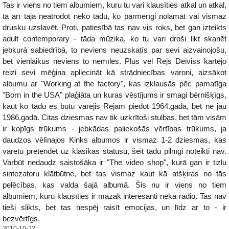
Tas ir viens no tiem albumiem, kuru tu vari klausīties atkal un atkal,
tā arī tajā neatrodot neko tādu, ko pārmērīgi nolamāt vai vismaz
drusku uzslavēt. Proti, patiesībā tas nav vis roks, bet gan izteikts
adult contemporary - tāda mūzika, ko tu vari droši likt skanēt
jebkurā sabiedrībā, to neviens neuzskatīs par sevi aizvainojošu,
bet vienlaikus neviens to nemīlēs. Plus vēl Rejs Deiviss kārtējo
reizi sevi mēģina apliecināt kā strādniecības varoni, aizsākot
albumu ar "Working at the factory", kas izklausās pēc pamatīga
"Born in the USA" plaģiāta un kuras vēstījums ir smagi bērnišķīgs,
kaut ko tādu es būtu varējis Rejam piedot 1964.gadā, bet ne jau
1986.gadā. Citas dziesmas nav tik uzkrītoši stulbas, bet tām visām
ir kopīgs trūkums - jebkādas paliekošās vērtības trūkums, ja
daudzos vēlīnajos Kinks albumos ir vismaz 1-2 dziesmas, kas
varētu pretendēt uz klasikas statusu, šeit tādu pilnīgi noteikti nav.
Varbūt nedaudz saistošāka ir "The video shop", kurā gan ir tizlu
sintezatoru klātbūtne, bet tas vismaz kaut kā atšķiras no tās
pelēcības, kas valda šajā albumā. Šis nu ir viens no tiem
albumiem, kuru klausīties ir mazāk interesanti nekā radio. Tas nav
tieši slikts, bet tas nespēj raisīt emocijas, un līdz ar to - ir
bezvērtīgs.
2010-10-22