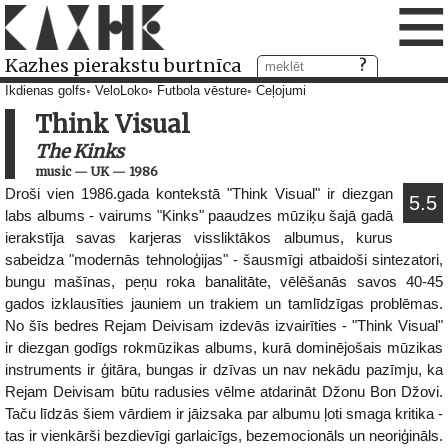
≡
Kazhes pierakstu burtnīca
Ikdienas golfs
VeloLoko
Futbola vēsture
Ceļojumi
Think Visual
The Kinks
music
—
UK
—
1986
Droši vien 1986.gada kontekstā "Think Visual" ir diezgan
5.5
labs albums - vairums "Kinks" paaudzes mūziķu šajā gadā
ierakstīja savas karjeras vissliktākos albumus, kurus
sabeidza "modernās tehnoloģijas" - šausmīgi atbaidoši sintezatori,
bungu mašīnas, peņu roka banalitāte, vēlēšanās savos 40-45
gados izklausīties jauniem un trakiem un tamlīdzīgas problēmas.
No šīs bedres Rejam Deivisam izdevās izvairīties - "Think Visual"
ir diezgan godīgs rokmūzikas albums, kurā dominējošais mūzikas
instruments ir ģitāra, bungas ir dzīvas un nav nekādu pazīmju, ka
Rejam Deivisam būtu radusies vēlme atdarināt Džonu Bon Džovi.
Taču līdzās šiem vārdiem ir jāizsaka par albumu ļoti smaga kritika -
tas ir vienkārši bezdievīgi garlaicīgs, bezemocionāls un neoriģināls.