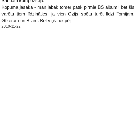
Sabbath kompozīcija.
Kopumā jāsaka - man labāk tomēr patīk pirmie BS albumi, bet šis
varētu tiem līdzināties, ja vien Ozijs spētu turēt līdzi Tomijam,
Gīzeram un Bilam. Bet viņš nespēj.
2010-11-22