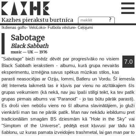
≡
Kazhes pierakstu burtnīca
Ikdienas golfs
VeloLoko
Futbola vēsture
Ceļojumi
Sabotage
Black Sabbath
music
—
UK
—
1976
"Sabotage" bieži mēdz dēvēt par progresīvāko no visiem
7.0
Black Sabbath ierakstiem - albumu, kurā grupa nevairās
eksperimentu, izmēģina savus spēkus mūzikas stilos, kas
parasti neasociējas ar Oziju, Iommi, Batleru un Vordu. Šī iemesla
dēļ Interneta laikmetā tas ir kļuvis par vienu no atzītākajiem šīs
grupas veikumiem (kā nekā, nav jau īpaši stilīgi teikt, ka tev patīk
grupas pirmais albums vai "Paranoid" - jo tas būtu pārāk parasti).
Es droši vien nebūšu viens no šī albuma slavinātājiem, jo gluži
vienkārši man tas ne pārāk patīk. Man nav nekādu iebildumu pret
tradicionālām smagām BS dziesmām kā "Hole in the Sky" vai
"Simptom of the Universe", pēdējā esot kļuvusi par tādu kā
šablonu, uz kuras pamata izveidojies trashmetal, lai gan man par to