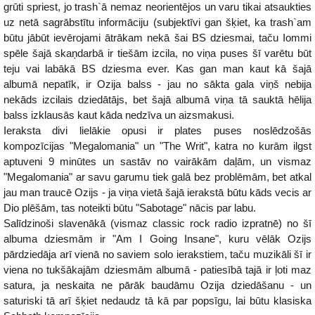
grūti spriest, jo trash`ā nemaz neorientējos un varu tikai atsaukties
uz netā sagrābstītu informāciju (subjektīvi gan šķiet, ka trash`am
būtu jābūt ievērojami ātrākam nekā šai BS dziesmai, taču Iommi
spēle šajā skaņdarbā ir tiešām izcila, no viņa puses šī varētu būt
teju vai labākā BS dziesma ever. Kas gan man kaut kā šajā
albumā nepatīk, ir Ozija balss - jau no sākta gala viņš nebija
nekāds izcilais dziedātājs, bet šajā albumā viņa tā sauktā hēlija
balss izklausās kaut kāda nedzīva un aizsmakusi.
Ieraksta divi lielākie opusi ir plates puses noslēdzošās
kompozīcijas "Megalomania" un "The Writ", katra no kurām ilgst
aptuveni 9 minūtes un sastāv no vairākām daļām, un vismaz
"Megalomania" ar savu garumu tiek galā bez problēmām, bet atkal
jau man traucē Ozijs - ja viņa vietā šajā ierakstā būtu kāds vecis ar
Dio plēšām, tas noteikti būtu "Sabotage" nācis par labu.
Salīdzinoši slavenākā (vismaz classic rock radio izpratnē) no šī
albuma dziesmām ir "Am I Going Insane", kuru vēlāk Ozijs
pārdziedāja arī vienā no saviem solo ierakstiem, taču muzikāli šī ir
viena no tukšākajām dziesmām albumā - patiesībā tajā ir ļoti maz
satura, ja neskaita ne pārāk baudāmu Ozija dziedāšanu - un
saturiski tā arī šķiet nedaudz tā kā par popsīgu, lai būtu klasiska