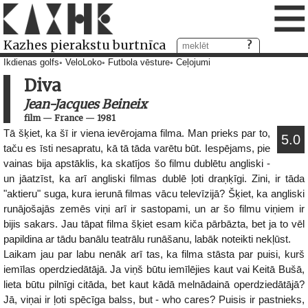
≡
Kazhes pierakstu burtnīca
Ikdienas golfs
VeloLoko
Futbola vēsture
Ceļojumi
Diva
Jean-Jacques Beineix
film
—
France
—
1981
Tā šķiet, ka šī ir viena ievērojama filma. Man prieks par to,
5.0
taču es īsti nesapratu, kā tā tāda varētu būt. Iespējams, pie
vainas bija apstāklis, ka skatījos šo filmu dublētu angliski -
un jāatzīst, ka arī angliski filmas dublē ļoti draņķīgi. Zini, ir tāda
"aktieru" suga, kura ierunā filmas vācu televīzijā? Šķiet, ka angliski
runājošajās zemēs viņi arī ir sastopami, un ar šo filmu viņiem ir
bijis sakars. Jau tāpat filma šķiet esam kiča pārbāzta, bet ja to vēl
papildina ar tādu banālu teatrālu runāšanu, labāk noteikti nekļūst.
Laikam jau par labu nenāk arī tas, ka filma stāsta par puisi, kurš
iemīlas operdziedātājā. Ja viņš būtu iemīlējies kaut vai Keitā Bušā,
lieta būtu pilnīgi citāda, bet kaut kādā melnādainā operdziedātājā?
Jā, viņai ir ļoti spēcīga balss, but - who cares? Puisis ir pastnieks,