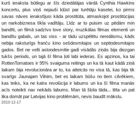
kurš ieraksta būtlegu ar šīs dziedātājas vārdā Cynthia Hawkins
koncertu, plus viņš nejauši kļūst par turētāju kasetei, ko pirms
savas nāves ierakstījusi kāda prostitūta, atmaskojot prostitūcijas
un narkobiznesa tīkla vadītāju. Līdz ar to puisim uz pēdām min
bandīti, un filmā sadzīvo love story, muzikālas filmas elementi un
bandītu gabals, un tas viss - ar tādu uzspēlētu nereālismu, kāds
nebija raksturīgs franču kino sešdesmitajos un septiņdesmitajos
gados. Bet ne velti astoņdesmitie gadi visādās ziņās bija diezgan
tukšs periods, un tajā šī filma ļoti labi iederas. Es apzinos, ka tai
RottenTomatoes ir 95% svaiguma reitings un ka tā kaut kādā ziņā
laikam bija revolucionāra ar to, ka atteicās no visa tā, kas bija tik
svarīgs Jaunajam Vilnim, bet es laikam būšu no tiem cilvēkiem,
kas teiks, ka ne katra revolūcija ir labums un ka šī filma manās
acīs noteikti nav nekāds labums. Man tā šķita tāda... lēta un pat
lika domāt par Latvijas kino problēmām, nevis baudīt mākslu.
2010-12-17