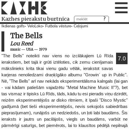
≡
Kazhes pierakstu burtnīca
Ikdienas golfs
VeloLoko
Futbola vēsture
Ceļojumi
The Bells
Lou Reed
music
—
USA
—
1979
"The Bells" noteikti nav viens no izcilākajiem Lū Rīda
7.0
ierakstiem, bet tajā ir grūti iztēloties, cik zemu cienījamais
mākslinieks krita tikai vienu gadu vēlāk, ierakstot savas
karjeras nenoliedzami draņķīgāko albumu "Growin` up in Public".
Nē, "The Bells" arī nav nekāds eksperimentālisma kalngals (lai gan
- vai kādam patiešām vajadzētu "Metal Machine Music II"?), bet
tas vismaz ir tipisks Lū Rīds, tāds, kādu tu esi pieradis viņu dzirdēt,
reizēm eksperimentējošs ar disko ritmiem, it īpaši "Disco Mystic"
gadījumā (bet tieši eksperimentējošs, nevis sekojošs sabiedrības
pieprasījumam), runājošs un nedziedošs, un ļoti labi baudāms. Šis
ieraksts ir jautrs un pacilājošs, viegls un baudāms, varbūt ne
pārmērīgi saturīgs, bet piemērots, lai to klausītos pēdējā nepilnajā