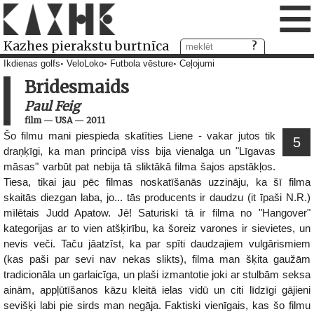
≡
Kazhes pierakstu burtnīca
Ikdienas golfs
VeloLoko
Futbola vēsture
Ceļojumi
Bridesmaids
Paul Feig
film
—
USA
—
2011
Šo filmu mani piespieda skatīties Liene - vakar jutos tik
5
draņķīgi, ka man principā viss bija vienalga un "Līgavas
māsas" varbūt pat nebija tā sliktākā filma šajos apstākļos.
Tiesa, tikai jau pēc filmas noskatīšanās uzzināju, ka šī filma
skaitās diezgan laba, jo... tās producents ir daudzu (it īpaši N.R.)
mīlētais Judd Apatow. Jē! Saturiski tā ir filma no "Hangover"
kategorijas ar to vien atšķirību, ka šoreiz varones ir sievietes, un
nevis veči. Taču jāatzīst, ka par spīti daudzajiem vulgārismiem
(kas paši par sevi nav nekas slikts), filma man šķita gaužām
tradicionāla un garlaicīga, un plaši izmantotie joki ar stulbām seksa
ainām, appļūtīšanos kāzu kleitā ielas vidū un citi līdzīgi gājieni
sevišķi labi pie sirds man negāja. Faktiski vienīgais, kas šo filmu