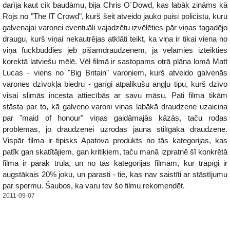
darīja kaut cik baudāmu, bija Chris O`Dowd, kas labāk zināms kā
Rojs no "The IT Crowd", kurš šeit atveido jauko puisi policistu, kuru
galvenajai varonei eventuāli vajadzētu izvēlēties pār viņas tagadējo
draugu, kurš viņai nekautrējas atklāti teikt, ka viņa ir tikai viena no
viņa fuckbuddies jeb pišamdraudzenēm, ja vēlamies izteikties
korektā latviešu mēlē. Vēl filmā ir sastopams otrā plāna lomā Matt
Lucas - viens no "Big Britain" varoņiem, kurš atveido galvenās
varones dzīvokļa biedru - garīgi atpalikušu angļu tipu, kurš dzīvo
visai slimās incesta attiecībās ar savu māsu. Pati filma tikām
stāsta par to, kā galveno varoni viņas labākā draudzene uzaicina
par "maid of honour" viņas gaidāmajās kāzās, taču rodas
problēmas, jo draudzenei uzrodas jauna stilīgāka draudzene.
Vispār filma ir tipisks Apatova produkts no tās kategorijas, kas
patīk gan skatītājiem, gan kritiķiem, taču manā izpratnē šī konkrētā
filma ir pārāk trula, un no tās kategorijas filmām, kur trāpīgi ir
augstākais 20% joku, un parasti - tie, kas nav saistīti ar stāstījumu
par spermu. Šaubos, ka varu tev šo filmu rekomendēt.
2011-09-07