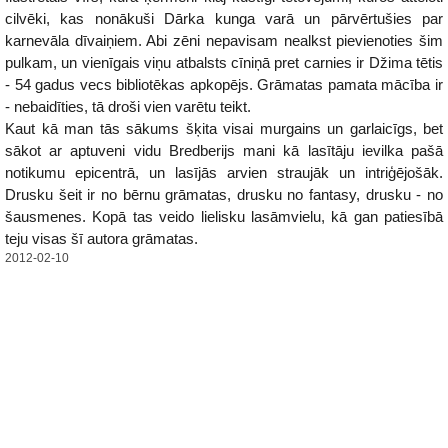
cilvēki, kas nonākuši Dārka kunga varā un pārvērtušies par
karnevāla dīvaiņiem. Abi zēni nepavisam nealkst pievienoties šim
pulkam, un vienīgais viņu atbalsts cīniņā pret carnies ir Džima tētis
- 54 gadus vecs bibliotēkas apkopējs. Grāmatas pamata mācība ir
- nebaidīties, tā droši vien varētu teikt.
Kaut kā man tās sākums šķita visai murgains un garlaicīgs, bet
sākot ar aptuveni vidu Bredberijs mani kā lasītāju ievilka pašā
notikumu epicentrā, un lasījās arvien straujāk un intriģējošāk.
Drusku šeit ir no bērnu grāmatas, drusku no fantasy, drusku - no
šausmenes. Kopā tas veido lielisku lasāmvielu, kā gan patiesībā
teju visas šī autora grāmatas.
2012-02-10