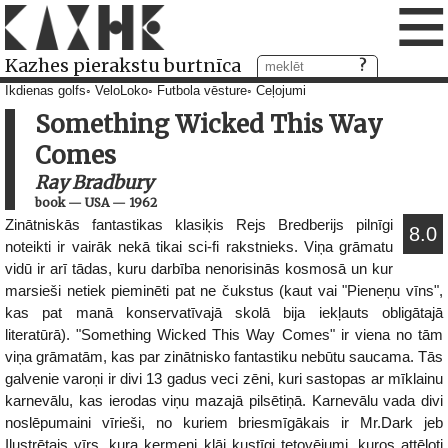
≡
Kazhes pierakstu burtnīca
Ikdienas golfs
VeloLoko
Futbola vēsture
Ceļojumi
Something Wicked This Way
Comes
Ray Bradbury
book
—
USA
—
1962
Zinātniskās fantastikas klasiķis Rejs Bredberijs pilnīgi
8.0
noteikti ir vairāk nekā tikai sci-fi rakstnieks. Viņa grāmatu
vidū ir arī tādas, kuru darbība nenorisinās kosmosā un kur
marsieši netiek pieminēti pat ne čukstus (kaut vai "Pieneņu vīns",
kas pat manā konservatīvajā skolā bija iekļauts obligātajā
literatūrā). "Something Wicked This Way Comes" ir viena no tām
viņa grāmatām, kas par zinātnisko fantastiku nebūtu saucama. Tās
galvenie varoņi ir divi 13 gadus veci zēni, kuri sastopas ar mīklainu
karnevālu, kas ierodas viņu mazajā pilsētiņā. Karnevālu vada divi
noslēpumaini vīrieši, no kuriem briesmīgākais ir Mr.Dark jeb
Ilustrētais vīrs, kura ķermeni klāj kustīgi tetovējumi, kuros attēloti