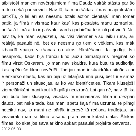
atbilstoši maniem novērojumiem filma Daudz vairāk stāsta par šo
rutīnu nekā par sievieti. Nav tā, ka man šādas filmas neaprakstāmi
patikTu, jo lai arī es neesmu totāls action cienītājs` man tomēr
patīk, ja filmā ir vismaz kaur kas` kas piesaista manu uzmanību,
un šajā filmā ar to ir pašvaki, vards garlaicība te ir ļoti pat vietā. Ne,
nav tā, ka man vajadzētu, lau visi vienmēr visu laiku runā, arī
reālajā pasaulē nē, bet es neesmu ņo tiem cilvēkiem, kas māk
izbaudīt spaiņa vilkšanas ņo akas čīkstēšanu. Ja godīgi, īsti
nesaprotu, kāds bija franču kino ļaužu pamatojums mēģināt šo
filmu virzīt Oskaram, jo man nav skaidrs, kura būtu tā auditorija,
kas spētu šo filmu novērtēt. Tad jau man ir skaidrāka situācija ar
Vienkāršo stāstu, kas arī bija uz letarģiskuma pusi, bet tur vismaz
ir personāži un situācijas, ār ko var identificēties. Tikām klusējoši
ziemeļāfrikāņi mani kaut kā galīgi neuzrunā. Lai gan nē, na v tā, ka
viņi būtu tieši klusējoši, visādas murmināšanas filmā ir diezgan
daudz, bet nekā tāda, kas mani spētu šajā filmā uzrunāt, te pilnīgi
noteikti nav, jo mani ne pārāk interesē tā reģiona tradīcijas, un
visvairāk man šī filma atsauc prātā visai katastrofālās Āfrikas
filmas, ko skatījos sava ar kino apkārt pasaulei projekta oetvaros.
2012-06-03