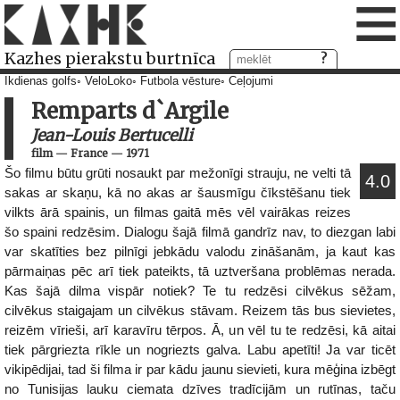
≡
Kazhes pierakstu burtnīca
Ikdienas golfs
VeloLoko
Futbola vēsture
Ceļojumi
Remparts d`Argile
Jean-Louis Bertucelli
film
—
France
—
1971
Šo filmu būtu grūti nosaukt par mežonīgi strauju, ne velti tā
4.0
sakas ar skaņu, kā no akas ar šausmīgu čīkstēšanu tiek
vilkts ārā spainis, un filmas gaitā mēs vēl vairākas reizes
šo spaini redzēsim. Dialogu šajā filmā gandrīz nav, to diezgan labi
var skatīties bez pilnīgi jebkādu valodu zināšanām, ja kaut kas
pārmaiņas pēc arī tiek pateikts, tā uztveršana problēmas nerada.
Kas šajā dilma vispār notiek? Te tu redzēsi cilvēkus sēžam,
cilvēkus staigajam un cilvēkus stāvam. Reizem tās bus sievietes,
reizēm vīrieši, arī karavīru tērpos. Ā, un vēl tu te redzēsi, kā aitai
tiek pārgriezta rīkle un nogriezts galva. Labu apetīti! Ja var ticēt
vikipēdijai, tad ši filma ir par kādu jaunu sievieti, kura mēģina izbēgt
no Tunisijas lauku ciemata dzīves tradīcijām un rutīnas, taču