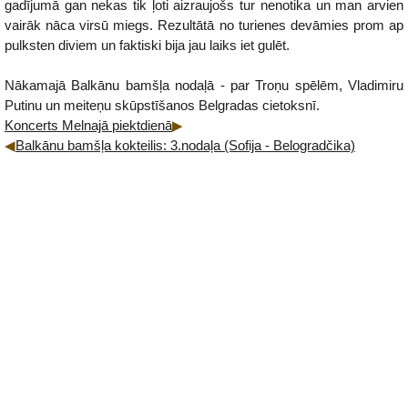
gadījumā gan nekas tik ļoti aizraujošs tur nenotika un man arvien
vairāk nāca virsū miegs. Rezultātā no turienes devāmies prom ap
pulksten diviem un faktiski bija jau laiks iet gulēt.
Nākamajā Balkānu bamšļa nodaļā - par Troņu spēlēm, Vladimiru
Putinu un meiteņu skūpstīšanos Belgradas cietoksnī.
Koncerts Melnajā piektdienā
Balkānu bamšļa kokteilis: 3.nodaļa (Sofija - Belogradčika)