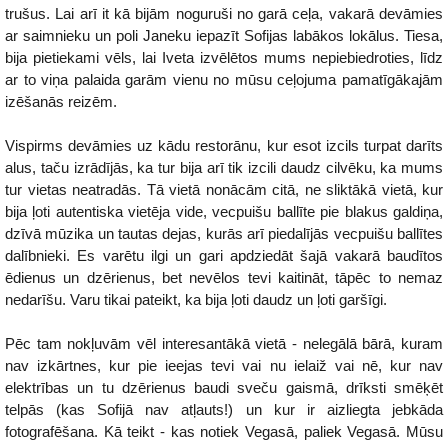
trušus. Lai arī it kā bijām noguruši no garā ceļa, vakarā devāmies
ar saimnieku un poli Janeku iepazīt Sofijas labākos lokālus. Tiesa,
bija pietiekami vēls, lai Iveta izvēlētos mums nepiebiedroties, līdz
ar to viņa palaida garām vienu no mūsu ceļojuma pamatīgākajām
izēšanās reizēm.
Vispirms devāmies uz kādu restorānu, kur esot izcils turpat darīts
alus, taču izrādījās, ka tur bija arī tik izcili daudz cilvēku, ka mums
tur vietas neatradās. Tā vietā nonācām citā, ne sliktākā vietā, kur
bija ļoti autentiska vietēja vide, vecpuišu ballīte pie blakus galdiņa,
dzīvā mūzika un tautas dejas, kurās arī piedalījās vecpuišu ballītes
dalībnieki. Es varētu ilgi un gari apdziedāt šajā vakarā baudītos
ēdienus un dzērienus, bet nevēlos tevi kaitināt, tāpēc to nemaz
nedarīšu. Varu tikai pateikt, ka bija ļoti daudz un ļoti garšīgi.
Pēc tam nokļuvām vēl interesantākā vietā - nelegālā bārā, kuram
nav izkārtnes, kur pie ieejas tevi vai nu ielaiž vai nē, kur nav
elektrības un tu dzērienus baudi sveču gaismā, drīksti smēķēt
telpās (kas Sofijā nav atļauts!) un kur ir aizliegta jebkāda
fotografēšana. Kā teikt - kas notiek Vegasā, paliek Vegasā. Mūsu