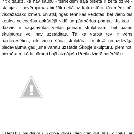
ir tik daudz, ka nav šaubu - tēlniekiem šajā pilsētā ir zelta dzīve -
statujas ir novērojamas biežāk nekā uz katra stūra, tās mēdz būt
visdažādāko izmēru un atšķirīgās tehnikās veidotas, bet vieno tās
kopīga neiederība apkārtējā vidē un pārmērīga pompa. Ja kas -
dažviet ir sagatavotas vietas jaunām skulptūrām, bet pašas
skulptūras vēl nav uzstādītas. Tā ka varbūt tev ir vērts
painteresēties, cik viena šāda skulptūra izmaksā un izdevīga
piedāvājuma gadījumā varētu uzstādīt Skopjē skulptūru, pieminot,
piemēram, kādu pāragri bojā aizgājušu Preiļu dzidrā patērētāju.
Estētisku baudījumu Skopjē droši vien var gūt tikai cilvēks ar