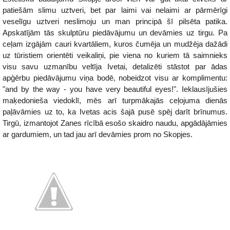
patiešām slimu uztveri, bet par laimi vai nelaimi ar pārmērīgi
veselīgu uztveri neslimoju un man principā šī pilsēta patika.
Apskatījām tās skulptūru piedāvājumu un devāmies uz tirgu. Pa
ceļam izgājām cauri kvartāliem, kuros čumēja un mudžēja dažādi
uz tūristiem orientēti veikaliņi, pie viena no kuriem tā saimnieks
visu savu uzmanību veltīja Ivetai, detalizēti stāstot par ādas
apģērbu piedāvājumu viņa bodē, nobeidzot visu ar komplimentu:
"and by the way - you have very beautiful eyes!". Ieklausījušies
maķedonieša viedoklī, mēs arī turpmākajās ceļojuma dienās
paļāvāmies uz to, ka Ivetas acis šajā pusē spēj darīt brīnumus.
Tirgū, izmantojot Zanes rīcībā esošo skaidro naudu, apgādājāmies
ar gardumiem, un tad jau arī devāmies prom no Skopjes.