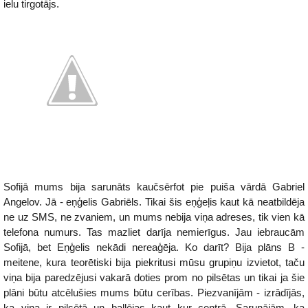
ielu tirgotājs.
Sofijā mums bija sarunāts kaučsērfot pie puiša vārdā Gabriel
Angelov. Jā - eņģelis Gabriēls. Tikai šis eņģeļis kaut kā neatbildēja
ne uz SMS, ne zvaniem, un mums nebija viņa adreses, tik vien kā
telefona numurs. Tas mazliet darīja nemierīgus. Jau iebraucām
Sofijā, bet Eņģelis nekādi nereaģēja. Ko darīt? Bija plāns B -
meitene, kura teorētiski bija piekritusi mūsu grupiņu izvietot, taču
viņa bija paredzējusi vakarā doties prom no pilsētas un tikai ja šie
plāni būtu atcēlušies mums būtu cerības. Piezvanījām - izrādījās,
ka viņa ir pilsētā un ballējas kaut kur centrā. Sarunājām, ka