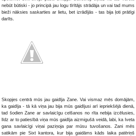
nebūt būtiski - jo principā jau logu tīrītājs strādāja un vai tad mums
bieži nāksies saskarties ar lietu, bet izrādījās - tas bija ļoti prātīgi
darīts.
Skopjes centrā mūs jau gaidīja Zane. Vai vismaz mēs domājām,
ka gaidīja - tā kā viņa jau bija mūs gaidījusi arī iepriekšējā dienā,
tad šodien Zane ar savlaicīgu celšanos no rīta nebija izcēlusies,
līdz ar to patiesībā viņa mūs gaidīja aizmigušā veidā, labi, ka Iveta
gana savlaicīgi viņai paziņoja par mūsu tuvošanos. Zani mēs
satikām pie Sixt kantora, kur bija gaidāms kāds laika patēriņš