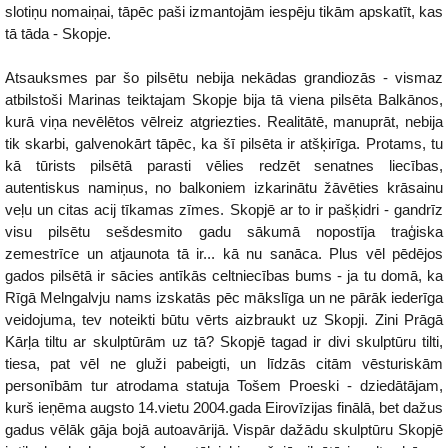
slotiņu nomaiņai, tāpēc paši izmantojām iespēju tikām apskatīt, kas
tā tāda - Skopje.
Atsauksmes par šo pilsētu nebija nekādas grandiozās - vismaz
atbilstoši Marinas teiktajam Skopje bija tā viena pilsēta Balkānos,
kurā viņa nevēlētos vēlreiz atgriezties. Realitātē, manuprāt, nebija
tik skarbi, galvenokārt tāpēc, ka šī pilsēta ir atšķirīga. Protams, tu
kā tūrists pilsētā parasti vēlies redzēt senatnes liecības,
autentiskus namiņus, no balkoniem izkarinātu žāvēties krāsainu
veļu un citas acij tīkamas zīmes. Skopjē ar to ir pašķidri - gandrīz
visu pilsētu sešdesmito gadu sākumā nopostīja traģiska
zemestrīce un atjaunota tā ir... kā nu sanāca. Plus vēl pēdējos
gados pilsētā ir sācies antīkās celtniecības bums - ja tu domā, ka
Rīgā Melngalvju nams izskatās pēc mākslīga un ne pārāk iederīga
veidojuma, tev noteikti būtu vērts aizbraukt uz Skopji. Zini Prāgā
Kārļa tiltu ar skulptūrām uz tā? Skopjē tagad ir divi skulptūru tilti,
tiesa, pat vēl ne gluži pabeigti, un līdzās citām vēsturiskām
personībām tur atrodama statuja Tošem Proeski - dziedātājam,
kurš ieņēma augsto 14.vietu 2004.gada Eirovīzijas finālā, bet dažus
gadus vēlāk gāja bojā autoavārijā. Vispār dažādu skulptūru Skopjē