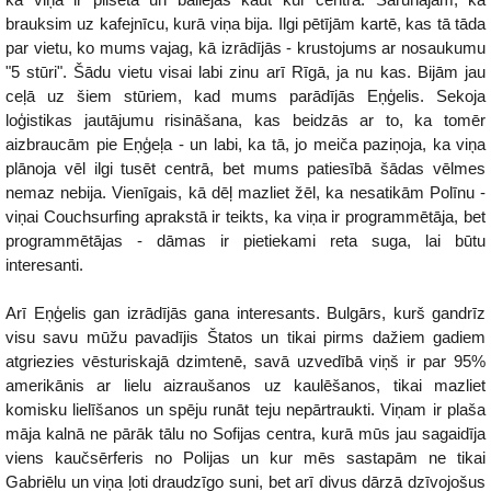
brauksim uz kafejnīcu, kurā viņa bija. Ilgi pētījām kartē, kas tā tāda
par vietu, ko mums vajag, kā izrādījās - krustojums ar nosaukumu
"5 stūri". Šādu vietu visai labi zinu arī Rīgā, ja nu kas. Bijām jau
ceļā uz šiem stūriem, kad mums parādījās Eņģelis. Sekoja
loģistikas jautājumu risināšana, kas beidzās ar to, ka tomēr
aizbraucām pie Eņģeļa - un labi, ka tā, jo meiča paziņoja, ka viņa
plānoja vēl ilgi tusēt centrā, bet mums patiesībā šādas vēlmes
nemaz nebija. Vienīgais, kā dēļ mazliet žēl, ka nesatikām Polīnu -
viņai Couchsurfing aprakstā ir teikts, ka viņa ir programmētāja, bet
programmētājas - dāmas ir pietiekami reta suga, lai būtu
interesanti.
Arī Eņģelis gan izrādījās gana interesants. Bulgārs, kurš gandrīz
visu savu mūžu pavadījis Štatos un tikai pirms dažiem gadiem
atgriezies vēsturiskajā dzimtenē, savā uzvedībā viņš ir par 95%
amerikānis ar lielu aizraušanos uz kaulēšanos, tikai mazliet
komisku lielīšanos un spēju runāt teju nepārtraukti. Viņam ir plaša
māja kalnā ne pārāk tālu no Sofijas centra, kurā mūs jau sagaidīja
viens kaučsērferis no Polijas un kur mēs sastapām ne tikai
Gabriēlu un viņa ļoti draudzīgo suni, bet arī divus dārzā dzīvojošus