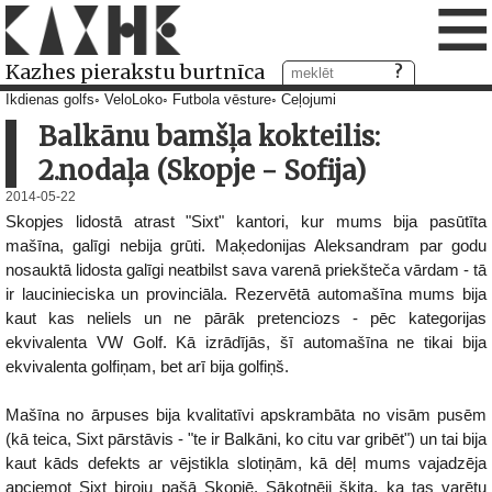
≡
Kazhes pierakstu burtnīca
Ikdienas golfs
VeloLoko
Futbola vēsture
Ceļojumi
Balkānu bamšļa kokteilis:
2.nodaļa (Skopje - Sofija)
2014-05-22
Skopjes lidostā atrast "Sixt" kantori, kur mums bija pasūtīta
mašīna, galīgi nebija grūti. Maķedonijas Aleksandram par godu
nosauktā lidosta galīgi neatbilst sava varenā priekšteča vārdam - tā
ir laucinieciska un provinciāla. Rezervētā automašīna mums bija
kaut kas neliels un ne pārāk pretenciozs - pēc kategorijas
ekvivalenta VW Golf. Kā izrādījās, šī automašīna ne tikai bija
ekvivalenta golfiņam, bet arī bija golfiņš.
Mašīna no ārpuses bija kvalitatīvi apskrambāta no visām pusēm
(kā teica, Sixt pārstāvis - "te ir Balkāni, ko citu var gribēt") un tai bija
kaut kāds defekts ar vējstikla slotiņām, kā dēļ mums vajadzēja
apciemot Sixt biroju pašā Skopjē. Sākotnēji šķita, ka tas varētu