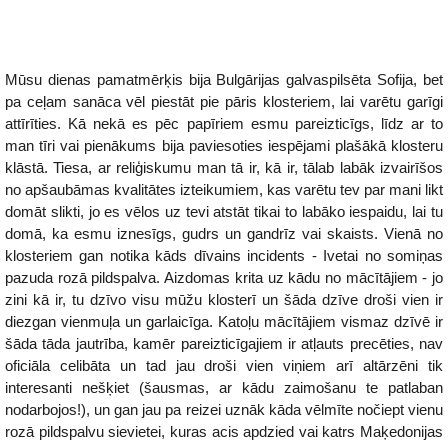
Mūsu dienas pamatmērķis bija Bulgārijas galvaspilsēta Sofija, bet
pa ceļam sanāca vēl piestāt pie pāris klosteriem, lai varētu garīgi
attīrīties. Kā nekā es pēc papīriem esmu pareizticīgs, līdz ar to
man tīri vai pienākums bija paviesoties iespējami plašākā klosteru
klāstā. Tiesa, ar reliģiskumu man tā ir, kā ir, tālab labāk izvairīšos
no apšaubāmas kvalitātes izteikumiem, kas varētu tev par mani likt
domāt slikti, jo es vēlos uz tevi atstāt tikai to labāko iespaidu, lai tu
domā, ka esmu iznesīgs, gudrs un gandrīz vai skaists. Vienā no
klosteriem gan notika kāds dīvains incidents - Ivetai no somiņas
pazuda rozā pildspalva. Aizdomas krita uz kādu no mācītājiem - jo
zini kā ir, tu dzīvo visu mūžu klosterī un šāda dzīve droši vien ir
diezgan vienmuļa un garlaicīga. Katoļu mācītājiem vismaz dzīvē ir
šāda tāda jautrība, kamēr pareizticīgajiem ir atļauts precēties, nav
oficiāla celibāta un tad jau droši vien viņiem arī altārzēni tik
interesanti nešķiet (šausmas, ar kādu zaimošanu te patlaban
nodarbojos!), un gan jau pa reizei uznāk kāda vēlmīte nočiept vienu
rozā pildspalvu sievietei, kuras acis apdzied vai katrs Maķedonijas