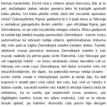
formas karambolu. Dzīvē visā ir vēlams atrast līdzsvaru, līdz ar to
pēc dažādajām dabas takām pienāca laiks tā kārtīgāk apskatīt
kādu pilsētu. Un kāda pilsēta mēdz bieži būt visvairāk apskates
vērta? Galvaspilsēta. Kipras gadījumā tā ir it īpaši tiesa, jo Nikosija
ir vienlaikus galvapilsēta divām valstīm - gan oficiālajai Kiprai, gan
Ziemeļkiprai, un pa vidu šai pilsētai stiepjas robeža. Mūsu gadījumā
tā turklāt bija labākā iespēja paviesoties Ziemeļkiprā - kamēr mūsu
automašīnai tur iebraukt nebija vēlams apdrošināšanas trūkuma
dēļ, mēs paši ar kājām Ziemeļkiprā noteikti varējām doties. Turklāt,
atbilstoši manai pieredzei ieiešana Ziemeļkiprā noteikti ir kas
mazāk radikāls kā pērnā gada vizīte Palestīnā. Līdz Nikosijai gan
vēl vajadzēja nokļūt - no mūsu atrašanās vietas taisnākie ceļi uz
Nikosiju visi veda cauri Ziemeļkiprai, bet tādus izmantot mēs īsti
neuzdrīkstējāmies. Arī tāpēc, ka patiesībā nemaz nebija skaidrs -
kurās vietās vispār ir robežpārejas punkti, jo lasījis biju, ka tādi
kopumā ir skaitā pieci visā valstī, bet ceļu, kas ved uz robežu ir
būtiski vairāk, savukārt kartēm nez kādēļ šī iekšējā robeža šķita tik
nebūtiska, ka to varētu pat nepieminēt (runa, protams, par
digitālajām kartēm, kuras tev plāno mašrutu). Līdz ar to nācās
braukt apkārt, pa kalniem. Atsevišķi ceļa posmi bija diezgan