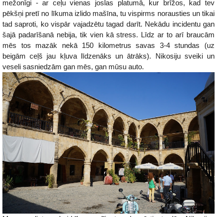
mežonīgi - ar ceļu vienas joslas platumā, kur brīžos, kad tev
pēkšņi pretī no līkuma izlido mašīna, tu vispirms norausties un tikai
tad saproti, ko vispār vajadzētu tagad darīt. Nekādu incidentu gan
šajā padarīšanā nebija, tik vien kā stress. Līdz ar to arī braucām
mēs tos mazāk nekā 150 kilometrus savas 3-4 stundas (uz
beigām ceļš jau kļuva līdzenāks un ātrāks). Nikosiju sveiki un
veseli sasniedzām gan mēs, gan mūsu auto.