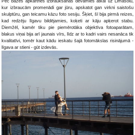
Pēc bāzes apkārtnes izbraukšānas devāmies atkal uz Limasolu,
kur izbraucām promenādi gar jūru, apskatot gan virkni saistošu
skulptūru, gan teicamu kāzu foto sesiju. Šķiet, šī bija pirmā reizes,
kad redzēju līgavu bildējamies, koķeti ar kāju apķerot stabu.
Diemžēl, kamēr tiku pie piemērotāka objektīva fotoaparātam,
blakus viņai bija arī jaunais vīrs, līdz ar to kadri vairs nesanāca tik
kvalitatīvi, tomēr kaut kādu ieskatu šajā fotomākslas risinājumā -
līgava ar stieni - gūt izdevās.