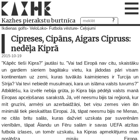
≡
Kazhes pierakstu burtnīca
Ikdienas golfs
VeloLoko
Futbola vēsture
Ceļojumi
Cipreses, Cipāns, Aigars Cipruss:
nedēļa Kiprā
2015-10-19
"Kāpēc tieši Kipra?" jautāsi tu. "Vai tad Eiropā nav citu, skaistāku
un gardiem sieriem bagātaku vietu, ka jādodas pāri visam
kontinentam uz zemi, kuras tuvākās kaimiņienes ir Turcija un
Sīrija? Vai tevi nebiedē musulmaņi, kara un islāma valsts tuvums?"
Atbildēšu, ka izvēle nebija grūta, jo Kipra bija pēdējā valsts manā
Eiropas apceļošanas sarakstā. Jā, vēl neesmu bijis tai reģionā, kur
mīt gruzīni, armēņi un azerbaidžāņi, bet viņu zemes vien itin
minimāli tiek pieskaitītas Eiropai. Jā, tāpat neesmu bijis ne Menas,
ne citās britu salās, kuras dažviet uzskata par suverēnām
vienībām, tāpat Ālandu un Fēru salām ir savas UEFA atzītas
futbola izlases, un tomēr uzskatu, ka Kipras apmeklējums man
noslēdza misiju Eiropa.