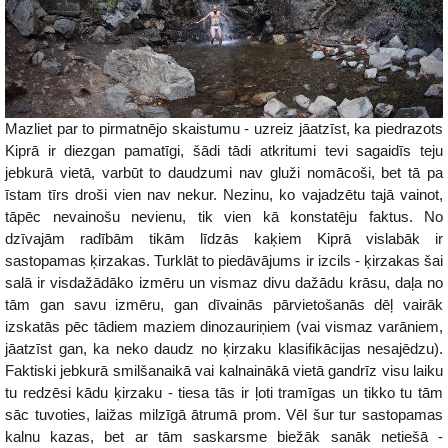
Mazliet par to pirmatnējo skaistumu - uzreiz jāatzīst, ka piedrazots
Kiprā ir diezgan pamatīgi, šādi tādi atkritumi tevi sagaidīs teju
jebkurā vietā, varbūt to daudzumi nav gluži nomācoši, bet tā pa
īstam tīrs droši vien nav nekur. Nezinu, ko vajadzētu tajā vainot,
tāpēc nevainošu nevienu, tik vien kā konstatēju faktus. No
dzīvajām radībām tikām līdzās kaķiem Kiprā vislabāk ir
sastopamas ķirzakas. Turklāt to piedāvājums ir izcils - ķirzakas šai
salā ir visdažādāko izmēru un vismaz divu dažādu krāsu, daļa no
tām gan savu izmēru, gan dīvainās pārvietošanās dēļ vairāk
izskatās pēc tādiem maziem dinozauriņiem (vai vismaz varāniem,
jāatzīst gan, ka neko daudz no ķirzaku klasifikācijas nesajēdzu).
Faktiski jebkurā smilšanaikā vai kalnainākā vietā gandrīz visu laiku
tu redzēsi kādu ķirzaku - tiesa tās ir ļoti tramīgas un tikko tu tām
sāc tuvoties, laižas milzīgā ātrumā prom. Vēl šur tur sastopamas
kalnu kazas, bet ar tām saskarsme biežāk sanāk netiešā -