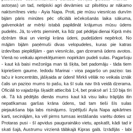
astoņas) un tad, netipiski agri devāmies uz pilsētiņu ar nākamo
naktsmītnes vietu - Ayia Napa. Proti, pie mūsu viesnīcas durvīm
bijām pāris minūtes pēc oficiālā iečekošanās laika sākuma,
galvenokārt ar mērķi istabā papildināt krājumus mūsu ūdens
pudelēs. Jā, to vērts pieminēt, ka līdz pat pēdējai dienai Kiprā mēs
dzērām tikai un vienīgi krāna ūdeni, pudeļūdeni nepērkot. No
mājām bijām paņēmuši divas velopudeles, kuras pie katras
izdevības piepildījām - gan viesnīcās, gan dzeramā ūdens avotos.
Vienā no veikalu apmeklējumiem nopirkām pudeli sulas. Pagaršoju
- kaut kā baisi mežonīga man tā šķita, bet padomāju - tāda tiem
kipriešiem gaume. Iedodu Marinai - viņa pagaršo un paziņo: tas
taču ir koncentrāts, jāšķaida ar ūdeni! Mirkli vēlāk no veikala iznāk
čalis un paziņo mums to pašu, ka šī sula nav tīrā veidā dzerama.
Oficiāli to vajadzēja šķaidīt attiecībā 1:4, bet praksē arī 1:10 bija tīri
ok. Tā kā pēdējās dienās mums kaut kā visu laiku trāpījās itin
nepatīkamas garšas krāna ūdens, tad tam tieši šīs sulas
piejaukšana bija labs risinājums. Izpētījuši Ayia Napa apkārtnes
karti, secinājām, ka vēl pirms tumsas iestāšanās varētu doties uz
Protaras pusi - šī apvidus pauguraināko vietu, apskatīt, kādi tad ir
skati šajā, Austrumu virzienā tālākajā Kipras galā. Izrādījās - labi