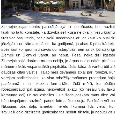
Ziemeļnikosijas centrs patiesībā bija itin nomācošs, bet mazliet
tālāk no tā tu konstatē, ka dzīvība šeit kūsā ne tikai ķīniešu krāmu
tirdzniecības veidā, bet cilvēki nodarbojas arī ar kaut ko puslīdz
jēdzīgāku un sāc apzināties, ka gadījumā, ja abas Kipras kādreiz
spēs rast kompromisu savās domstarpībās, nemaz tik ļoti atšķirīgi
Ziemeļi un Dienvidi varētu arī nebūt. Tiesa, nekā diži ilgstoši
Ziemeļnikosijā darāma mums nebija, jo ārpus nocietinātās pilsētas
mūriem sākās visparastākā piepilsēta, tāda, kāda tā varētu būt arī
daudzās citās valstīs. Tālab mēs devāmies atkal pāri robežai, kur
varējām pārliecināties, ka visa robežšķērsošanas procedūra šajā
pasākumā ir itin izteikta formalitāte, tādā mērā, ka pēdējo
robežpārbaudi pat izgāju, nenovelkot lakatu (ko nēsāju visu laiku
karstuma dēļ) un saulesbrilles - un šādā paskatā manī diez vai
būtu iespējams sazīmēt pases foto attēloto seju. Paklīdām vēl pa
Nikosijas otru daļu, izmetām nelielu līkumiņu līdz vietai, kur
savulaik gāja dzelzceļš (patiesībā tas nebūtu tik tālu, ja nebūtu visu