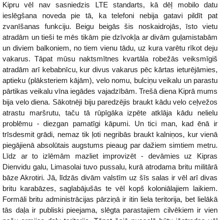
Kipru vēl nav sasniedzis LTE standarts, kā dēļ mobilo datu
ieslēgšana noveda pie tā, ka telefoni nebija gatavi pildīt pat
zvanīšanas funkciju. Beigu beigās šis noskaidrojās, īsto vietu
atradām un tieši te mēs tikām pie dzīvokļa ar divām guļamistabām
un diviem balkoniem, no tiem vienu tādu, uz kura varētu rīkot deju
vakarus. Tāpat mūsu naktsmītnes kvartāla robežās veiksmīgiš
atradām arī kebabnīcu, kur divus vakarus pēc kārtas ieturējāmies,
aptieku (plāksteriem kājām), velo nomu, bulciņu veikalu un parastu
pārtikas veikalu vīna iegādes vajadzībām. Trešā diena Kiprā mums
bija velo diena. Sākotnēji biju paredzējis braukt kādu velo ceļvežos
atrastu maršrutu, taču tā rūpīgāka izpēte atklāja kādu nelielu
problēmu - diezgan pamatīgi kāpumi. Un tici man, kad ēnā ir
trīsdesmit grādi, nemaz tik ļoti negribās braukt kalniņos, kur vienā
piegājienā absolūtais augstums pieaug par dažiem simtiem metru.
Līdz ar to izlēmām mazliet improvizēt - devāmies uz Kipras
Dienvidu galu, Limasolai tuvo pussalu, kurā atrodama britu militārā
bāze Akrotiri. Jā, līdzās divām valstīm uz šīs salas ir vēl arī divas
britu karabāzes, saglabājušās te vēl kopš koloniālajiem laikiem.
Formāli britu administrācijas pārziņā ir itin liela teritorija, bet lielākā
tās daļa ir publiski pieejama, slēgta parastajiem cilvēkiem ir vien