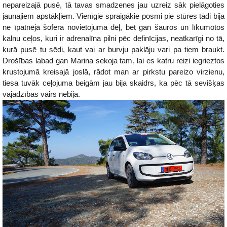
nepareizajā pusē, tā tavas smadzenes jau uzreiz sāk pielāgoties
jaunajiem apstākļiem. Vienīgie spraigākie posmi pie stūres tādi bija
ne īpatnējā šofera novietojuma dēļ, bet gan šauros un līkumotos
kalnu ceļos, kuri ir adrenalīna pilni pēc definīcijas, neatkarīgi no tā,
kurā pusē tu sēdi, kaut vai ar burvju paklāju vari pa tiem braukt.
Drošības labad gan Marina sekoja tam, lai es katru reizi iegrieztos
krustojumā kreisajā joslā, rādot man ar pirkstu pareizo virzienu,
tiesa tuvāk ceļojuma beigām jau bija skaidrs, ka pēc tā sevišķas
vajadzības vairs nebija.