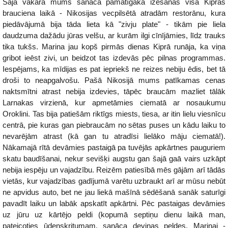
Šajā vakarā mums sanāca pamatīgākā izēšanās visa Kipras
brauciena laikā - Nikosijas vecpilsētā atradām restorānu, kura
piedāvājumā bija tāda lieta kā "zivju plate" - tikām pie liela
daudzuma dažādu jūras velšu, ar kurām ilgi cīnījāmies, līdz trauks
tika tukšs. Marina jau kopš pirmās dienas Kiprā runāja, ka viņa
gribot ieēst zivi, un beidzot tas izdevās pēc pilnas programmas.
Iespējams, ka mīdijas es pat iepriekš ne reizes nebiju ēdis, bet tā
droši to neapgalvošu. Pašā Nikosijā mums patīkamas cenas
naktsmītni atrast nebija izdevies, tāpēc braucām mazliet tālāk
Larnakas virzienā, kur apmetāmies ciematā ar nosaukumu
Oroklini. Tas bija patiešām riktīgs miests, tiesa, ar itin lielu viesnīcu
centrā, pie kuras gan piebraucām no sētas puses un kādu laiku to
nevarējām atrast (kā gan tu atradīsi lielāko māju ciematā!).
Nākamajā rītā devāmies pastaigā pa tuvējās apkārtnes pauguriem
skatu baudīšanai, nekur sevišķi augstu gan šajā gaā vairs uzkāpt
nebija iespēju un vajadzību. Reizēm patiesībā mēs gājām arī tādās
vietās, kur vajadzības gadījumā varētu uzbraukt arī ar mūsu nebūt
ne apvidus auto, bet ne jau liekā mašīnā sēdēšanā sanāk saturīgi
pavadīt laiku un labāk apskatīt apkārtni. Pēc pastaigas devāmies
uz jūru uz kārtējo peldi (kopumā septiņu dienu laikā man,
pateicoties ūdenskritumam, sanāca deviņas peldes, Marinai -