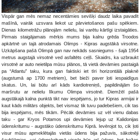
Vispār gan mēs nemaz necentāmies sevišķi daudz laika pavadīt
mašīnā, vairāk uzsvara liekot uz pārvietošanos pašu spēkiem.
Dienas kilometrāžu plānojām nelielu, lai varētu kārtīgi izstaigāties.
Pirmais staigājamais mērķis mums bija kalnu grēda Troodos
apkārtnē un tajā atrodamais Olimps - Kipras augstākā virsotne.
Uzkāpšana pašā Olimpā gan nav nekāds sasniegums - šajā 1954
metrus augstajā virsotnē ved asfaltēts ceļš. Skaidrs, ka uzbraukt
virsotnē ar auto neietilpa mūsu plānos, tā vietā devāmies pastaigā
pa “Atlantu” taku, kura gan faktiski iet tīri horizontālā plaknē
(augstumā ap 1700 metriem), bet bieži paver ļoti iespaidīgus
skatus. Un, lai būtu arī kāds kardiotreniņš, papildinājām šo
maršrutu ar nelielu līkumu Olimpa virsotnē. Diemžēl pašā
augstākajā kalna punktā tikt nav iespējams, jo tur Kipras armijai ir
kaut kāds militārs objekts, bet vismaz tik tuvu padebešiem, cik tas
bija iespējams, mēs tikām. Pēcāk devāmies uz vēl vienu dabas
taku - gar Kryos Potamos upi devāmies lejup uz Kalidonijas
ūdenskritumu - augstāko ūdenskritumu Kiprā. Ievērojot to, cik ļoti
visur mūsu apmeklētajās vietās ūdens bija pažuvis, sākotnēji
šaubījāmies, vai ūdenskritumā vispār būs arī ūdens, bet bažas