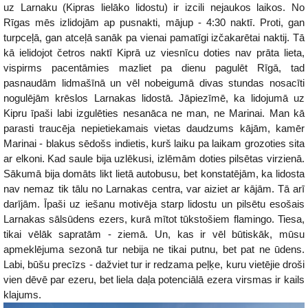
uz Larnaku (Kipras lielāko lidostu) ir izcili nejaukos laikos. No
Rīgas mēs izlidojām ap pusnakti, mājup - 4:30 naktī. Proti, gan
turpceļā, gan atceļā sanāk pa vienai pamatīgi izčakarētai naktij. Tā
kā ielidojot četros naktī Kiprā uz viesnīcu doties nav prāta lieta,
vispirms pacentāmies mazliet pa dienu pagulēt Rīgā, tad
pasnaudām lidmašīnā un vēl nobeigumā divas stundas nosacīti
nogulējām krēslos Larnakas lidostā. Jāpiezīmē, ka lidojumā uz
Kipru īpaši labi izgulēties nesanāca ne man, ne Marinai. Man kā
parasti traucēja nepietiekamais vietas daudzums kājām, kamēr
Marinai - blakus sēdošs indietis, kurš laiku pa laikam grozoties sita
ar elkoni. Kad saule bija uzlēkusi, izlēmām doties pilsētas virzienā.
Sākumā bija domāts likt lietā autobusu, bet konstatējām, ka lidosta
nav nemaz tik tālu no Larnakas centra, var aiziet ar kājām. Tā arī
darījām. Īpaši uz iešanu motivēja starp lidostu un pilsētu esošais
Larnakas sālsūdens ezers, kurā mītot tūkstošiem flamingo. Tiesa,
tikai vēlāk sapratām - ziemā. Un, kas ir vēl būtiskāk, mūsu
apmeklējuma sezonā tur nebija ne tikai putnu, bet pat ne ūdens.
Labi, būšu precīzs - dažviet tur ir redzama peļķe, kuru vietējie droši
vien dēvē par ezeru, bet liela daļa potenciālā ezera virsmas ir kails
klajums.