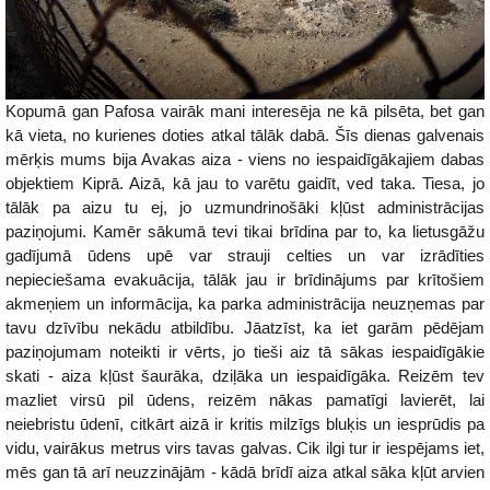
Kopumā gan Pafosa vairāk mani interesēja ne kā pilsēta, bet gan
kā vieta, no kurienes doties atkal tālāk dabā. Šīs dienas galvenais
mērķis mums bija Avakas aiza - viens no iespaidīgākajiem dabas
objektiem Kiprā. Aizā, kā jau to varētu gaidīt, ved taka. Tiesa, jo
tālāk pa aizu tu ej, jo uzmundrinošāki kļūst administrācijas
paziņojumi. Kamēr sākumā tevi tikai brīdina par to, ka lietusgāžu
gadījumā ūdens upē var strauji celties un var izrādīties
nepieciešama evakuācija, tālāk jau ir brīdinājums par krītošiem
akmeņiem un informācija, ka parka administrācija neuzņemas par
tavu dzīvību nekādu atbildību. Jāatzīst, ka iet garām pēdējam
paziņojumam noteikti ir vērts, jo tieši aiz tā sākas iespaidīgākie
skati - aiza kļūst šaurāka, dziļāka un iespaidīgāka. Reizēm tev
mazliet virsū pil ūdens, reizēm nākas pamatīgi lavierēt, lai
neiebristu ūdenī, citkārt aizā ir kritis milzīgs bluķis un iesprūdis pa
vidu, vairākus metrus virs tavas galvas. Cik ilgi tur ir iespējams iet,
mēs gan tā arī neuzzinājām - kādā brīdī aiza atkal sāka kļūt arvien