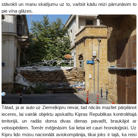
stāvokli un manu skatījumu uz to, varbūt kādu reizi pārrunāsim to
pie vīna glāzes.
Tātad, ja ar auto uz Ziemeļkipru nevar, tad nācās mazliet pārplānot
ieceres, lai vairāk objektu apskatītu Kipras Republikas kontrolētajā
teritorijā, un radās doma divas dienas pavadīt, braukājot ar
velosipēdiem. Tomēr mēģināsim šai lietai iet cauri hronoloģiski. Uz
Kipru lido mūsu nacionālā aviokompānija, tikai joks ir tajā, ka reisi