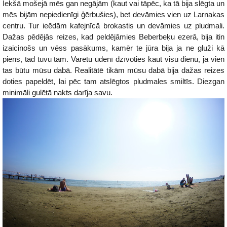
Iekšā mošejā mēs gan negājām (kaut vai tāpēc, ka tā bija slēgta un
mēs bijām nepiedienīgi ģērbušies), bet devāmies vien uz Larnakas
centru. Tur ieēdām kafejnīcā brokastis un devāmies uz pludmali.
Dažas pēdējās reizes, kad peldējāmies Beberbeķu ezerā, bija itin
izaicinošs un vēss pasākums, kamēr te jūra bija ja ne gluži kā
piens, tad tuvu tam. Varētu ūdenī dzīvoties kaut visu dienu, ja vien
tas būtu mūsu dabā. Realitātē tikām mūsu dabā bija dažas reizes
doties papeldēt, lai pēc tam atslēgtos pludmales smiltīs. Diezgan
minimāli gulētā nakts darīja savu.