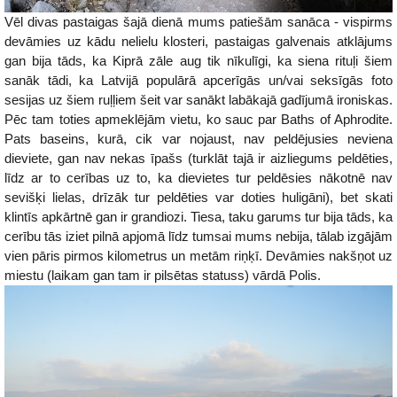
Vēl divas pastaigas šajā dienā mums patiešām sanāca - vispirms
devāmies uz kādu nelielu klosteri, pastaigas galvenais atklājums
gan bija tāds, ka Kiprā zāle aug tik nīkulīgi, ka siena rituļi šiem
sanāk tādi, ka Latvijā populārā apcerīgās un/vai seksīgās foto
sesijas uz šiem ruļļiem šeit var sanākt labākajā gadījumā ironiskas.
Pēc tam toties apmeklējām vietu, ko sauc par Baths of Aphrodite.
Pats baseins, kurā, cik var nojaust, nav peldējusies neviena
dieviete, gan nav nekas īpašs (turklāt tajā ir aizliegums peldēties,
līdz ar to cerības uz to, ka dievietes tur peldēsies nākotnē nav
sevišķi lielas, drīzāk tur peldēties var doties huligāni), bet skati
klintīs apkārtnē gan ir grandiozi. Tiesa, taku garums tur bija tāds, ka
cerību tās iziet pilnā apjomā līdz tumsai mums nebija, tālab izgājām
vien pāris pirmos kilometrus un metām riņķī. Devāmies nakšņot uz
miestu (laikam gan tam ir pilsētas statuss) vārdā Polis.