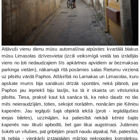
Atļāvuši vienu dienu mūsu automašīnai atpūsties kvartālā blakus
mūsu Limasolas dzīvesvietai (izcili veiksmīgā veidā tas izrādījās
viens no ļoti nedaudzajiem šīs apkārtnes apvidiem ar bezmaksas
parkinga vietām), nākamajā rītā posāmies salas Rietumu virzienā
uz pilsētu vārdā Paphos. Atšķirībā no Larnakas un Limasolas, kuru
apskate mums bija sanākusi drīzāk spontāni, nekā plānoti, par
Paphos jau iepriekš biju lasījis, ka tā ir skaista un vēsturiska
pilsēta. Tiesa, praksē kaut kā sanāca tā, ka neko daudz no tās
mēs neieraudzījām, toties, sekojot norādēm, nonācām pie Ķēniņu
kapenēm. Jau iegājuši šajā objektā iekšā (proti - iegādājušies
ieejas biļetes), uzzinājām, ka patiesībā nekādi ķēniņi šajās
kapenēs nav tikuši apbedīti, bet gan tikai augstmaņi. Jutāmies
šokēti un vīlušies, pat gribējām prasīt naudu atpakaļ. Nē, patiesībā,
tā nebija - vienkārši izstaigājām milzīgo nekropoles kompleksu,