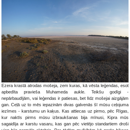
Ezera krastā atrodas mošeja, zem kuras, kā vēsta leģendas, esot
apbedīta pravieša Muhameda aukle. Teikšu godīgi -
nepārbaudījām, vai leģendas ir patiesas, bet līdz mošejai aizgājām
gan. Ceļā uz to mēs iepazinām divas galvenās šī mūsu ceļojuma
iezīmes - karstumu un kaķus. Kas attiecas uz pirmo, pēc Rīgas,
kur naktīs pirms mūsu izbraukšanas bija mīnusi, Kipra mūs
sagaidīja ar karstu vasaru, kas gan pēc vietējo standartiem droši