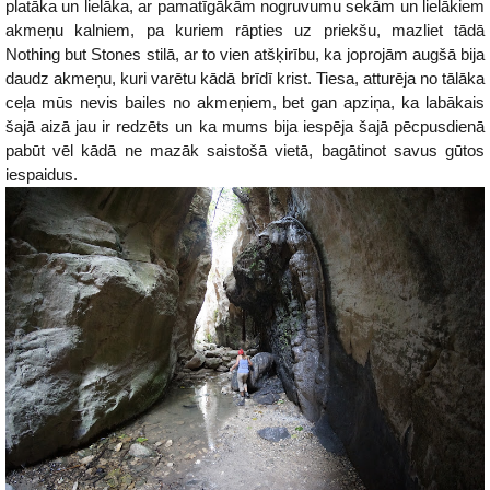
platāka un lielāka, ar pamatīgākām nogruvumu sekām un lielākiem
akmeņu kalniem, pa kuriem rāpties uz priekšu, mazliet tādā
Nothing but Stones stilā, ar to vien atšķirību, ka joprojām augšā bija
daudz akmeņu, kuri varētu kādā brīdī krist. Tiesa, atturēja no tālāka
ceļa mūs nevis bailes no akmeņiem, bet gan apziņa, ka labākais
šajā aizā jau ir redzēts un ka mums bija iespēja šajā pēcpusdienā
pabūt vēl kādā ne mazāk saistošā vietā, bagātinot savus gūtos
iespaidus.