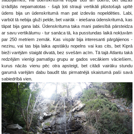
izrādījās nepamatotas - šajā ļoti strauji vertikāli plūstošajā upītē
ūdens bija un ūdenskritumā man pat izdevās nopeldēties. Labi,
varbūt tā nebija gluži pelde, bet vairāk - ieiešana ūdenskritumā, kas
tāpat bija gana labi. Ūdenskrituma taka mani patiesībā pārsteidza
ar savu vertikālumu - tur sanāca tā, ka pusstundas laikā nokļuvām
par 250 metriem zemāk. Kas vispār bija interesanti pārgājienos -
nezinu, vai tas bija laika apstākļu nopelns vai kas cits, bet Kiprā
bieži varējām staigāt divatā, bez svešām acīm. Tā tajā Atlantu takā
redzējām vienīgi pamatīgu grupu ar gados vecākiem vāciešiem,
kurus nācās vienu pēc otra apsteigt, bet citādi vairāku stundu
garumā varējām dabu baudīt tās pirmatnējā skaistumā paši savā
sabiedrībā vien.