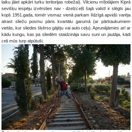
laiku jāiet apkārt turku teritorijas robežai). Vilcienu mīļotājiem Kiprā
sevišķu iespēju izvērsties nav - dzelzceļš šajā valstī ir slēgts jau
kopš 1951.gada, tomēr vismaz vienā parkam līdzīgā apvidū varēja
atrast sliežu posmu pāris kvartālu garumā (ar pārtraukumiem
vietās, kur sliedes šķērso gājēju vai auto ceļu). Aprunājāmies arī ar
kādu kungu, kas pa sliedēm staidzināja savu suni un jautāja, kādi
ceļi mūs turp atpūtuši.