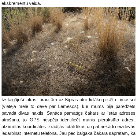
ekskrementu veidā.
Izstaigājuši takas, braucām uz Kipras otro lielāko pilsētu Limassol
(vietējā mēlē to dēvē par Lemesos), kur mums bija paredzēts
pavadīt divas naktis. Sanāca pamatīgs čakars ar īstās adreses
atrašanu, jo GPS nespēja identificēt manis pierakstīto adresi,
atzīmētās koordinātes izrādījās totāli līkas un pat nekādi neizdevās
iedarbināt Internetu telefonā. Jau pēc baigākā čakara sapratām, ka