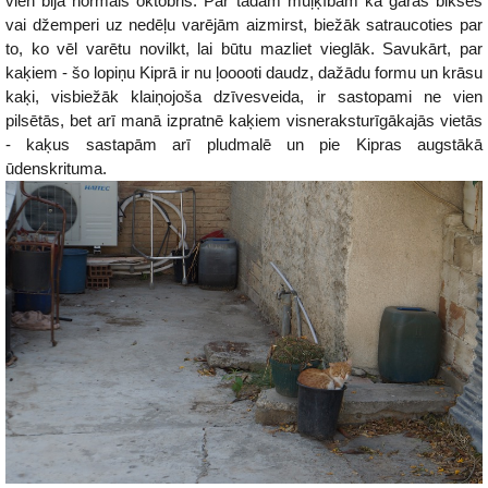
vien bija normāls oktobris. Par tādām muļķībām kā garās bikses
vai džemperi uz nedēļu varējām aizmirst, biežāk satraucoties par
to, ko vēl varētu novilkt, lai būtu mazliet vieglāk. Savukārt, par
kaķiem - šo lopiņu Kiprā ir nu ļooooti daudz, dažādu formu un krāsu
kaķi, visbiežāk klaiņojoša dzīvesveida, ir sastopami ne vien
pilsētās, bet arī manā izpratnē kaķiem visneraksturīgākajās vietās
- kaķus sastapām arī pludmalē un pie Kipras augstākā
ūdenskrituma.