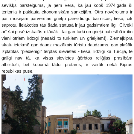
sevišķs pārsteigums, ja ņem vērā, ka jau kopš 1974.gadā šī
teritorija ir pakļauta ekonomiskām sankcijām. Otrs novērojums ir
par mošejām pārvērstas grieķu pareizticīgo baznīcas, tiesa, cik
saprotu, lielākoties tās šādā statusā ir jau gadsimtiem ilgi. Cilvēki
arī šai pusē izskatās citādāk - lai gan turki un grieķi patiesībā ir itin
vieni otriem līdzīgi (nesaki to turkiem un grieķiem!), Ziemeļkiprā
skatu ietekmē gan daudz mazākais tūristu daudzums, gan plašāk
izplatītas “piedienīgi” tērptas sievietes - tiesa, līdzīgi kā Turcijā, te
galīgi nav tā, ka visas sievietes ģērbtos reliģijas prasībām
atbilstoši, bet kopumā tādu, protams, ir vairāk nekā Kipras
republikas pusē.