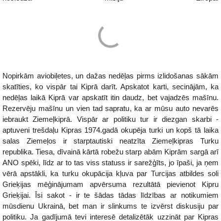
Nopirkām aviobiļetes, un dažas nedēļas pirms izlidošanas sākām
skatīties, ko vispār tai Kiprā darīt. Apskatot karti, secinājām, ka
nedēļas laikā Kiprā var apskatīt itin daudz, bet vajadzēs mašīnu.
Rezervēju mašīnu un vien tad sapratu, ka ar mūsu auto nevarēs
iebraukt Ziemeļkiprā. Vispār ar politiku tur ir diezgan skarbi -
aptuveni trešdaļu Kipras 1974.gadā okupēja turki un kopš tā laika
salas Ziemeļos ir starptautiski neatzīta Ziemeļkipras Turku
republika. Tiesa, dīvainā kārtā robežu starp abām Kiprām sargā arī
ANO spēki, līdz ar to tas viss statuss ir sarežģīts, jo īpaši, ja ņem
vērā apstākli, ka turku okupācija kļuva par Turcijas atbildes soli
Grieķijas mēģinājumam apvērsuma rezultātā pievienot Kipru
Grieķijai. Īsi sakot - ir te šādas tādas līdzības ar notikumiem
mūsdienu Ukrainā, bet man ir slinkums te izvērst diskusiju par
politiku. Ja gadījumā tevi interesē detalizētāk uzzināt par Kipras