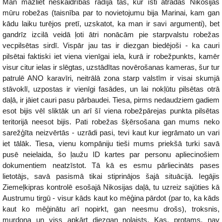
Man mazliet neskaidrības radīja tas, kur īsti atradās Nikosijas
mūru robežas (taisnība par to novietojumu bija Marinai, kam gan
kādu laiku turējos pretī, uzskatot, ka man ir savi argumenti), bet
gandrīz izcilā veidā ļoti ātri nonācām pie starpvalstu robežas
vecpilsētas sirdī. Vispār jau tas ir diezgan biedējoši - ka cauri
pilsētai faktiski iet viena vienīgai iela, kurā ir robežpunkts, kamēr
visur citur ielas ir slēgtas, uzstādītas novērošanas kameras, šur tur
patrulē ANO karavīri, neitrālā zona starp valstīm ir visai skumjā
stāvoklī, uzpostas ir vienīgi fasādes, un lai nokļūtu pilsētas otrā
daļā, ir jāiet cauri pasu pārbaudei. Tiesa, pirms nedaudziem gadiem
esot bijis vēl sliktāk un arī šī viena robežpārejas punkta pilsētas
teritorijā neesot bijis. Pati robežas šķērsošana gan mums neko
sarežģīta neizvērtās - uzrādi pasi, tevi kaut kur iegrāmato un vari
iet tālāk. Tiesa, vienu kompāniju tieši mums priekšā turki savā
pusē neielaida, šo ļaužu ID kartes par personu apliecinošiem
dokumentiem neatzīstot. Tā kā es esmu pārliecināts pases
lietotājs, savā pasismā tikai stiprinājos šajā situācijā. Iegājis
Ziemeļkipras kontrolē esošajā Nikosijas daļā, tu uzreiz sajūties kā
Austrumu tirgū - visur kāds kaut ko mēģina pārdot (par to, ka kāds
kaut ko mēģinātu arī nopirkt, gan neesmu drošs), troksnis,
murdoņa un viss apkārt diezgan nolaists. Kas, protams, nav