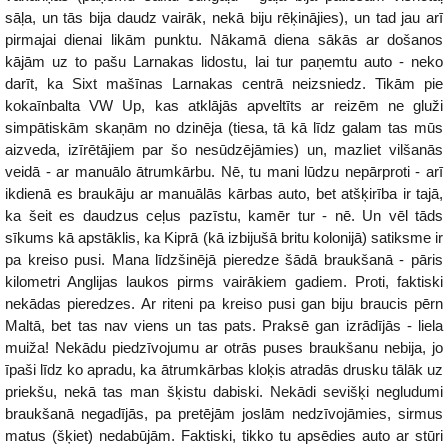
sāļa, un tās bija daudz vairāk, nekā biju rēķinājies), un tad jau arī
pirmajai dienai likām punktu. Nākamā diena sākās ar došanos
kājām uz to pašu Larnakas lidostu, lai tur paņemtu auto - neko
darīt, ka Sixt mašīnas Larnakas centrā neizsniedz. Tikām pie
kokaīnbalta VW Up, kas atklājās apveltīts ar reizēm ne gluži
simpātiskām skaņām no dzinēja (tiesa, tā kā līdz galam tas mūs
aizveda, izīrētājiem par šo nesūdzējāmies) un, mazliet vilšanās
veidā - ar manuālo ātrumkārbu. Nē, tu mani lūdzu nepārproti - arī
ikdienā es braukāju ar manuālās kārbas auto, bet atšķirība ir tajā,
ka šeit es daudzus ceļus pazīstu, kamēr tur - nē. Un vēl tāds
sīkums kā apstāklis, ka Kiprā (kā izbijušā britu kolonijā) satiksme ir
pa kreiso pusi. Mana līdzšinējā pieredze šādā braukšanā - pāris
kilometri Anglijas laukos pirms vairākiem gadiem. Proti, faktiski
nekādas pieredzes. Ar riteni pa kreiso pusi gan biju braucis pērn
Maltā, bet tas nav viens un tas pats. Praksē gan izrādījās - liela
muiža! Nekādu piedzīvojumu ar otrās puses braukšanu nebija, jo
īpaši līdz ko apradu, ka ātrumkārbas kloķis atradās drusku tālāk uz
priekšu, nekā tas man šķistu dabiski. Nekādi sevišķi negludumi
braukšanā negadījās, pa pretējām joslām nedzīvojāmies, sirmus
matus (šķiet) nedabūjām. Faktiski, tikko tu apsēdies auto ar stūri