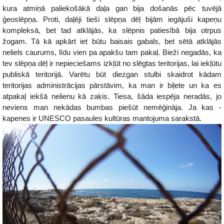
kura atmiņā paliekošākā daļa gan bija došanās pēc tuvējā
ģeoslēpņa. Proti, daļēji tieši slēpņa dēļ bijām iegājuši kapeņu
kompleksā, bet tad atklājās, ka slēpnis patiesībā bija otrpus
žogam. Tā kā apkārt iet būtu baisais gabals, bet sētā atklājās
neliels caurums, līdu vien pa apakšu tam pakaļ. Bieži negadās, ka
tev slēpņa dēļ ir nepieciešams izkļūt no slēgtas teritorijas, lai iekļūtu
publiskā teritorijā. Varētu būt diezgan stulbi skaidrot kādam
teritorijas administrācijas pārstāvim, ka man ir biļete un ka es
atpakaļ iekšā nelienu kā zaķis. Tiesa, šāda iespēja neradās, jo
neviens man nekādas bumbas piešūt nemēģināja. Ja kas -
kapenes ir UNESCO pasaules kultūras mantojuma sarakstā.