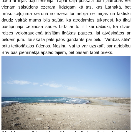
pašu armijas daļu teritorija. Tāpat šajā pussalā būtu jāatrodas vēl
vienam sālsūdens ezeram, līdzīgam kā tas, kas Larnakā, bet
mūsu ceļojuma sezonā no ezera tur nebija ne miņas un faktiski
daudz vairāk mums bija sajūta, ka atrodamies tuksnesī, ko tikai
pastiprināja cepinošā saule. Līdz ar to ir tikai dabiski, ka divas
reizes velobraucienā taisījām ilgākas pauzes, lai atvēsinātos ar
peldēm jūrā. Tai skaitā pats jūtos gandarīts par peldi “Vimbas stilā”
britu teritoriālajos ūdeņos. Nezinu, vai to var uzskatīt par atriebību
Brīvības pieminekļa apslacītājiem, bet pašam tāpat prieks.