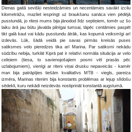
Dienas gaitā sevišķi nesteidzāmies un necentāmies savākt izcilu
kilometrāžu, mazliet iespringt uz braukšanu sanāca vien pēdējā
pusstundā, jo riteņi mums bija jānodod līdz septiņiem, tomēr uz šo
laiku ārā jau būtu jāvalda pilnīgai tumsai, tāpēc centāmies paspēt
tikt galā kaut vai kādu pusstundu ātrāk, kas kopumā veiksmīgi arī
izdevās. Lūk, šādā veidā pie savas pirmās kreisās puses
satiksmes velo pieredzes tika arī Marina. Par satiksmi nekādu
sūdzību nebija, turklāt Kiprā pat ir relatīvi normāla situācija ar velo
celiņiem (tiesa, to savienojošajiem posmi vēl prasās pēc
uzlabojumiem), vienīgi ar riteni viņai drusku nepaveicās - kamēr
man bija patrāpījies tiešām kvalitatīvs MTB - viegls, pareiza
izmēra, Marinas ritenim bija konstants problēmas ar lejup slīdošu
sēdekli, kuru nekādi neizdevās nostiprināt konstantā augstumā.