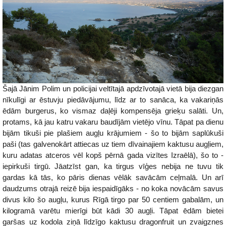
Šajā Jānim Polim un policijai veltītajā apdzīvotajā vietā bija diezgan
nīkulīgi ar ēstuvju piedāvājumu, līdz ar to sanāca, ka vakariņās
ēdām burgerus, ko vismaz daļēji kompensēja grieķu salāti. Un,
protams, kā jau katru vakaru baudījām vietējo vīnu. Tāpat pa dienu
bijām tikuši pie plašiem augļu krājumiem - šo to bijām saplūkuši
paši (tas galvenokārt attiecas uz tiem dīvainajiem kaktusu augļiem,
kuru adatas atceros vēl kopš pērnā gada vizītes Izraēlā), šo to -
iepirkuši tirgū. Jāatzīst gan, ka tirgus vīģes nebija ne tuvu tik
gardas kā tās, ko pāris dienas vēlāk savācām ceļmalā. Un arī
daudzums otrajā reizē bija iespaidīgāks - no koka novācām savus
divus kilo šo augļu, kurus Rīgā tirgo par 50 centiem gabalām, un
kilogramā varētu mierīgi būt kādi 30 augļi. Tāpat ēdām bietei
garšas uz kodola ziņā līdzīgo kaktusu dragonfruit un zvaigznes