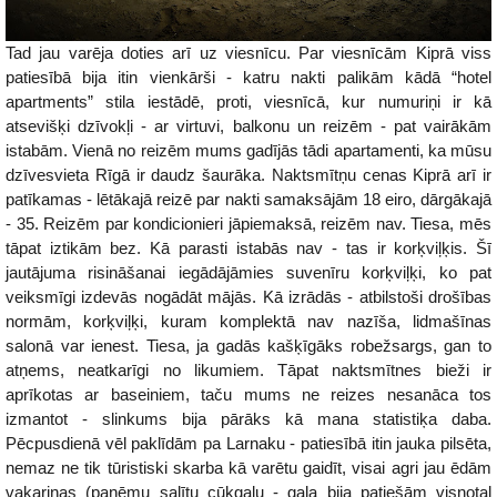
Tad jau varēja doties arī uz viesnīcu. Par viesnīcām Kiprā viss
patiesībā bija itin vienkārši - katru nakti palikām kādā “hotel
apartments” stila iestādē, proti, viesnīcā, kur numuriņi ir kā
atsevišķi dzīvokļi - ar virtuvi, balkonu un reizēm - pat vairākām
istabām. Vienā no reizēm mums gadījās tādi apartamenti, ka mūsu
dzīvesvieta Rīgā ir daudz šaurāka. Naktsmītņu cenas Kiprā arī ir
patīkamas - lētākajā reizē par nakti samaksājām 18 eiro, dārgākajā
- 35. Reizēm par kondicionieri jāpiemaksā, reizēm nav. Tiesa, mēs
tāpat iztikām bez. Kā parasti istabās nav - tas ir korķviļķis. Šī
jautājuma risināšanai iegādājāmies suvenīru korķviļķi, ko pat
veiksmīgi izdevās nogādāt mājās. Kā izrādās - atbilstoši drošības
normām, korķviļķi, kuram komplektā nav nazīša, lidmašīnas
salonā var ienest. Tiesa, ja gadās kašķīgāks robežsargs, gan to
atņems, neatkarīgi no likumiem. Tāpat naktsmītnes bieži ir
aprīkotas ar baseiniem, taču mums ne reizes nesanāca tos
izmantot - slinkums bija pārāks kā mana statistiķa daba.
Pēcpusdienā vēl paklīdām pa Larnaku - patiesībā itin jauka pilsēta,
nemaz ne tik tūristiski skarba kā varētu gaidīt, visai agri jau ēdām
vakariņas (paņēmu salītu cūkgaļu - gaļa bija patiešām visnotaļ