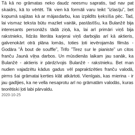
Tā kā no grāmatas neko daudz neesmu sapratis, tad nav pat
skaidrs, kā to vērtēt. Tik vien kā formāli varu teikt "izlasīju", bet
kopumā sajūtas kā ar mājasdarbu, kas izpildīts ķeksīša pēc. Tad,
lai vismaz teksta būtu mazliet vairāk, pastāstīšu, ka Bulanžē bija
interesants personāžs tādā ziņā, ka, lai arī primāri viņš bija
rakstnieks, līdzās literāta karjerai viņš darbojās arī kā aktieris,
galvenokārt otrā plāna lomās, toties ļoti ievērojamās filmās -
Godāra "À bout de souffle", Trifo "Tirez sur le pianiste" un citos
franču Jaunā viļņa darbos. Un mūsdienās laikam jau sanāk, ka
Bulanžē - aktieris ir pārdzīvojis Bulanžē - rakstnieku. Bet man
nudien vajadzētu kādus gadus vēl papraktizēties franču valodā,
pirms šai grāmatai ķerties klāt atkārtoti. Vienīgais, kas mierina - ir
jau gadījies, ka ne vella nesaprotu arī no grāmatām valodās, kuras
teorētiski ļoti labi pārvaldu.
2020-10-25