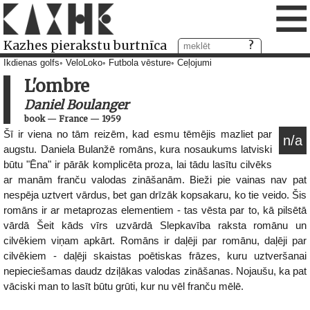
≡
Kazhes pierakstu burtnīca
Ikdienas golfs
VeloLoko
Futbola vēsture
Ceļojumi
L'ombre
Daniel Boulanger
book
—
France
—
1959
Šī ir viena no tām reizēm, kad esmu tēmējis mazliet par
n/a
augstu. Daniela Bulanžē romāns, kura nosaukums latviski
būtu "Ēna" ir pārāk komplicēta proza, lai tādu lasītu cilvēks
ar manām franču valodas zināšanām. Bieži pie vainas nav pat
nespēja uztvert vārdus, bet gan drīzāk kopsakaru, ko tie veido. Šis
romāns ir ar metaprozas elementiem - tas vēsta par to, kā pilsētā
vārdā Šeit kāds vīrs uzvārdā Slepkavība raksta romānu un
cilvēkiem viņam apkārt. Romāns ir daļēji par romānu, daļēji par
cilvēkiem - daļēji skaistas poētiskas frāzes, kuru uztveršanai
nepieciešamas daudz dziļākas valodas zināšanas. Nojaušu, ka pat
vāciski man to lasīt būtu grūti, kur nu vēl franču mēlē.