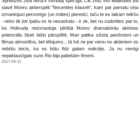
Spriedzes ziņā filma ir visnotaļ spēcīga. Cik zinu, visi lielākoties ļoti
slavē Monro aktierspēli "Necenties klauvēt", kam par pamatu viņa
izmantojusi personīgo (un mātes) pieredzi, taču te es laikam teikšu
- neko tik ļoti īpašu es te nesaskatu - ir ok, bet nu sūdzēties par to,
ka Holivuda neizmantoja pilnībā Monro dramatiskās aktrises
potenciālu šķiet bišķi pārspīlēti. Man patika sižeta pavērsieni un
filmas atmosfēra, bet tēlojums... tā īsti ne par vienu no aktieriem es
nebūtu teicis, ka es būtu līdz galam noticējis. Ja nu vienīgi
nepaklausīgais suns Rio bija patiešām līmenī.
2017-04-11