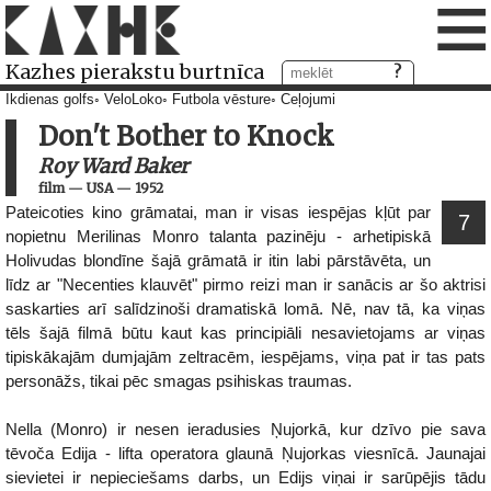
≡
Kazhes pierakstu burtnīca
Ikdienas golfs
VeloLoko
Futbola vēsture
Ceļojumi
Don't Bother to Knock
Roy Ward Baker
film
—
USA
—
1952
Pateicoties kino grāmatai, man ir visas iespējas kļūt par
7
nopietnu Merilinas Monro talanta pazinēju - arhetipiskā
Holivudas blondīne šajā grāmatā ir itin labi pārstāvēta, un
līdz ar "Necenties klauvēt" pirmo reizi man ir sanācis ar šo aktrisi
saskarties arī salīdzinoši dramatiskā lomā. Nē, nav tā, ka viņas
tēls šajā filmā būtu kaut kas principiāli nesavietojams ar viņas
tipiskākajām dumjajām zeltracēm, iespējams, viņa pat ir tas pats
personāžs, tikai pēc smagas psihiskas traumas.
Nella (Monro) ir nesen ieradusies Ņujorkā, kur dzīvo pie sava
tēvoča Edija - lifta operatora glaunā Ņujorkas viesnīcā. Jaunajai
sievietei ir nepieciešams darbs, un Edijs viņai ir sarūpējis tādu