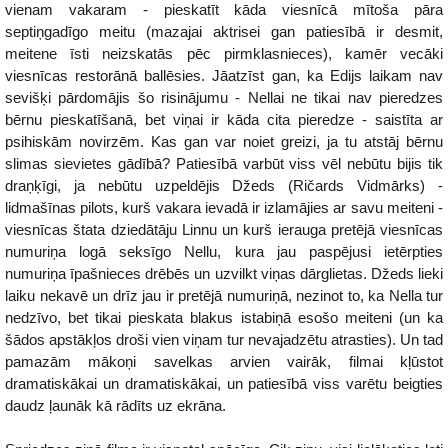
vienam vakaram - pieskatīt kāda viesnīcā mītoša pāra
septiņgadīgo meitu (mazajai aktrisei gan patiesībā ir desmit,
meitene īsti neizskatās pēc pirmklasnieces), kamēr vecāki
viesnīcas restorānā ballēsies. Jāatzīst gan, ka Edijs laikam nav
sevišķi pārdomājis šo risinājumu - Nellai ne tikai nav pieredzes
bērnu pieskatīšanā, bet viņai ir kāda cita pieredze - saistīta ar
psihiskām novirzēm. Kas gan var noiet greizi, ja tu atstāj bērnu
slimas sievietes gādībā? Patiesībā varbūt viss vēl nebūtu bijis tik
draņķīgi, ja nebūtu uzpeldējis Džeds (Ričards Vidmārks) -
lidmašīnas pilots, kurš vakara ievadā ir izlamājies ar savu meiteni -
viesnīcas štata dziedātāju Linnu un kurš ierauga pretējā viesnīcas
numuriņa logā seksīgo Nellu, kura jau paspējusi ietērpties
numuriņa īpašnieces drēbēs un uzvilkt viņas dārglietas. Džeds lieki
laiku nekavē un drīz jau ir pretējā numuriņā, nezinot to, ka Nella tur
nedzīvo, bet tikai pieskata blakus istabiņā esošo meiteni (un ka
šādos apstākļos droši vien viņam tur nevajadzētu atrasties). Un tad
pamazām mākoņi savelkas arvien vairāk, filmai kļūstot
dramatiskākai un dramatiskākai, un patiesībā viss varētu beigties
daudz ļaunāk kā rādīts uz ekrāna.