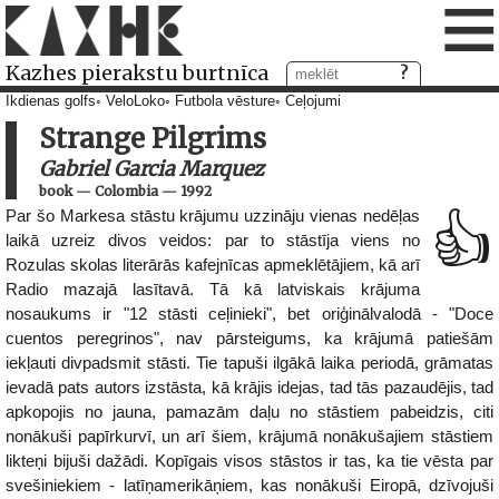
≡
Kazhes pierakstu burtnīca
Ikdienas golfs
VeloLoko
Futbola vēsture
Ceļojumi
Strange Pilgrims
Gabriel Garcia Marquez
book
—
Colombia
—
1992
Par šo Markesa stāstu krājumu uzzināju vienas nedēļas
👍
laikā uzreiz divos veidos: par to stāstīja viens no
Rozulas skolas literārās kafejnīcas apmeklētājiem, kā arī
Radio mazajā lasītavā. Tā kā latviskais krājuma
nosaukums ir "12 stāsti ceļinieki", bet oriģinālvalodā - "Doce
cuentos peregrinos", nav pārsteigums, ka krājumā patiešām
iekļauti divpadsmit stāsti. Tie tapuši ilgākā laika periodā, grāmatas
ievadā pats autors izstāsta, kā krājis idejas, tad tās pazaudējis, tad
apkopojis no jauna, pamazām daļu no stāstiem pabeidzis, citi
nonākuši papīrkurvī, un arī šiem, krājumā nonākušajiem stāstiem
likteņi bijuši dažādi. Kopīgais visos stāstos ir tas, ka tie vēsta par
svešiniekiem - latīņamerikāņiem, kas nonākuši Eiropā, dzīvojuši