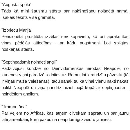
"Augusta spoki"
Tāds kā mini šausmu stāsts par nakšņošanu nolādētā namā,
īsākais teksts visā grāmatā.
"Izpriecu Marija"
Pensionēta prostitūta izvēlas sev kapavietu, kā arī aprakstītas
viņas pēdējās attiecības - ar kādu augstmani. Ļoti spilgtas
noskaņas stāsts.
"Septiņpadsmit noindēti angļi"
Padzīvojusi kundze no Dienvidamerikas ierodas Neapolē, no
kurienes viņai paredzēts doties uz Romu, lai ieraudzītu pāvestu (tā
ir viņas mūža vēlēšanās), taču sanāk tā, ka viņai vienu nakti nākas
palikt Neapolē un viņa gandrīz aiziet bojā kopā ar septiņpadsmit
noindētiem angļiem.
"Tramontāna"
Par vējiem no Āfrikas, kas atņem cilvēkam saprātu un par jaunu
latīņamerikāni, kuru pazudina neapdomīgi zviedru jaunieši.