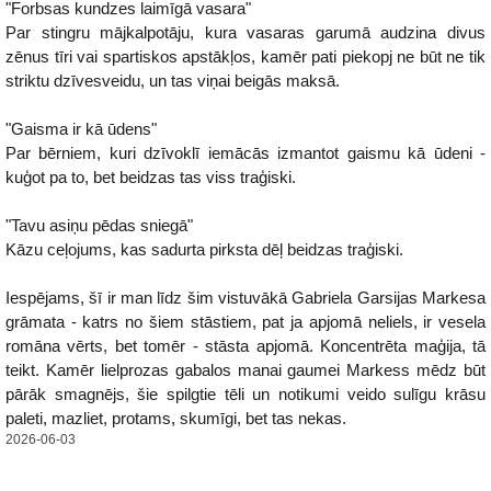
"Forbsas kundzes laimīgā vasara"
Par stingru mājkalpotāju, kura vasaras garumā audzina divus
zēnus tīri vai spartiskos apstākļos, kamēr pati piekopj ne būt ne tik
striktu dzīvesveidu, un tas viņai beigās maksā.
"Gaisma ir kā ūdens"
Par bērniem, kuri dzīvoklī iemācās izmantot gaismu kā ūdeni -
kuģot pa to, bet beidzas tas viss traģiski.
"Tavu asiņu pēdas sniegā"
Kāzu ceļojums, kas sadurta pirksta dēļ beidzas traģiski.
Iespējams, šī ir man līdz šim vistuvākā Gabriela Garsijas Markesa
grāmata - katrs no šiem stāstiem, pat ja apjomā neliels, ir vesela
romāna vērts, bet tomēr - stāsta apjomā. Koncentrēta maģija, tā
teikt. Kamēr lielprozas gabalos manai gaumei Markess mēdz būt
pārāk smagnējs, šie spilgtie tēli un notikumi veido sulīgu krāsu
paleti, mazliet, protams, skumīgi, bet tas nekas.
2026-06-03