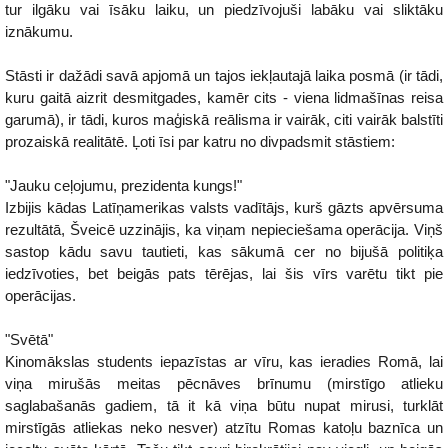
tur ilgāku vai īsāku laiku, un piedzīvojuši labāku vai sliktāku
iznākumu.
Stāsti ir dažādi savā apjomā un tajos iekļautajā laika posmā (ir tādi,
kuru gaitā aizrit desmitgades, kamēr cits - viena lidmašīnas reisa
garumā), ir tādi, kuros maģiskā reālisma ir vairāk, citi vairāk balstīti
prozaiskā realitātē. Ļoti īsi par katru no divpadsmit stāstiem:
"Jauku ceļojumu, prezidenta kungs!"
Izbijis kādas Latīņamerikas valsts vadītājs, kurš gāzts apvērsuma
rezultātā, Šveicē uzzinājis, ka viņam nepieciešama operācija. Viņš
sastop kādu savu tautieti, kas sākumā cer no bijušā politiķa
iedzīvoties, bet beigās pats tērējas, lai šis vīrs varētu tikt pie
operācijas.
"Svētā"
Kinomākslas students iepazīstas ar vīru, kas ieradies Romā, lai
viņa mirušās meitas pēcnāves brīnumu (mirstīgo atlieku
saglabašanās gadiem, tā it kā viņa būtu nupat mirusi, turklāt
mirstīgās atliekas neko nesver) atzītu Romas katoļu baznīca un