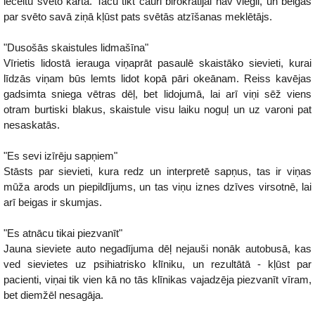
ieceltu svēto kārtā. Taču tikt cauri birokrātijai nav viegli, un beigās
par svēto savā ziņā kļūst pats svētās atzīšanas meklētājs.
"Dusošās skaistules lidmašīna"
Vīrietis lidostā ierauga viņaprāt pasaulē skaistāko sievieti, kurai
līdzās viņam būs lemts lidot kopā pāri okeānam. Reiss kavējas
gadsimta sniega vētras dēļ, bet lidojumā, lai arī viņi sēž viens
otram burtiski blakus, skaistule visu laiku noguļ un uz varoni pat
nesaskatās.
"Es sevi izīrēju sapņiem"
Stāsts par sievieti, kura redz un interpretē sapņus, tas ir viņas
mūža arods un piepildījums, un tas viņu iznes dzīves virsotnē, lai
arī beigas ir skumjas.
"Es atnācu tikai piezvanīt"
Jauna sieviete auto negadījuma dēļ nejauši nonāk autobusā, kas
ved sievietes uz psihiatrisko klīniku, un rezultātā - kļūst par
pacienti, viņai tik vien kā no tās klīnikas vajadzēja piezvanīt vīram,
bet diemžēl nesagāja.