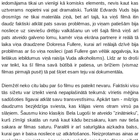
iedomājama tikai un vienīgi kā komisks elements, nevis kaut kas
uztverams nopietni vai pat dramatiski. Turklāt Edvards Vuds bija
drosmīgs ne tikai materiāla ziņā, bet arī tajā, ka viņš filmā itin
daudz faktiski atklāt pats savas problēmas, jo viņam patiešām bija
nosliece uz sieviešu drēbju valkāšanu un vēl šajā filmā viņš arī
pats atveido galveno lomu, kamēr viņa ekrāna partnere ir reālā tā
laika viņa draudzene Doloresa Fullere, kurai arī reālajā dzīvē bija
problēmas ar šo viņa noslieci (pati Fullere gan vēlāk apgalvoja, ka
lielākus iebildumus viņā raisīja Vuda alkoholisms). Līdz ar to droši
var teikt, ka šī filma savā būtībā ir patiesa, un brīžiem (vismaz
filmas pirmajā pusē) tā pat šķiet esam teju vai dokumentāla.
Diemžēl neko citu labu par šo filmu es pateikt nevaru. Faktiski visu
tās sižetu var izteikt vienā nepaplašinātā teikumā: vīrietis mēģina
sadūšoties līgavai atklāt savu transvestīsimu. Apkārt tam - milzīgs
daudzums bezjēdzīga sviesta, kas klājas viens otram virsū pa
slāņiem. Šausmu kino klasiķis Bela Lugoši te atveido "zinātnieku",
kurš zīmīgi skatās un runā kaut kādu bezsakaru, kam nav tieša
sakara ar filmas saturu. Paralēli ir arī saturīgāka aizkadra balss,
kurai gan ir baisa nosliece uz atkārtošanos. Neizprotamas ainas ar