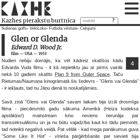
≡
Kazhes pierakstu burtnīca
Ikdienas golfs
VeloLoko
Futbola vēsture
Ceļojumi
Glen or Glenda
Edward D. Wood Jr.
film
—
USA
—
1953
Nudien nebiju domājis, ka vēl kādreiz skatīšos kādu
4
Edvarda Vuda filmu - it kā nepietiktu jau ar pirms vairāk
nekā 10 gadiem skatīto
Plan 9 from Outer Space
. Taču
Rietumas/Naumaņa kinogrāmatā šis šedevrs - "Glens vai Glenda"
- ir iekļauts, tad nu Jāņu dienā to noskatījāmies.
Savā ziņā "Glens vai Glenda" savam laikam bija izcili drosmīga
filma - piecdesmito gadu sākuma Amerikā (Heiza kodeksa
apstākļos!) mainstream kino neviens nerunāja par
transseksuālismu un ja nu būtu vajadzība kaut ko tādu pieminēt,
tad noteikti negatīvā veidā. Pat vēlāk - kad mega panākumus guva
"Some Like It Hot" - vīrieša pārģērbšanās par sievieti bija