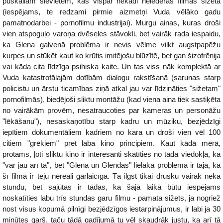
puskailām sievietēm, kas vispār nekādi neiederās filmas sižetā
(iespējams, te redzami pirmie aizmetņi Vuda vēlāko gadu
pamatnodarbei - pornofilmu industrijai). Murgu ainas, kuras droši
vien atspoguļo varoņa dvēseles stāvokli, bet vairāk rada iespaidu,
ka Glena galvenā problēma ir nevis vēlme vilkt augstpapēžu
kurpes un stūķēt kaut ko krūtis imitējošu blūzītē, bet gan šizofrēnija
vai kāda cita līdzīga psihiska kaite. Un tas viss nāk komplektā ar
Vuda katastrofālajām dotībām dialogu rakstīšanā (sarunas starp
policistu un ārstu ticamības ziņā atkal jau var līdzināties "sižetam"
pornofilmās), biedējoši sliktu montāžu (kad viena aina tiek sastiķēta
no vairākām provēm, nesatraucoties par kameras un personāžu
"lēkāšanu"), nesaskaņotību starp kadru un mūziku, bezjēdzīgi
iepītiem dokumentāliem kadriem no kara un droši vien vēl 100
citiem "grēkiem" pret laba kino principiem. Kaut kādā mērā,
protams, ļoti sliktu kino ir interesanti skatīties no tāda viedokļa, ka
"var jau arī tā", bet "Glena un Glendas" lielākā problēma ir tajā, ka
šī filma ir teju nereāli garlaicīga. Tā ilgst tikai drusku vairāk nekā
stundu, bet sajūtas ir tādas, ka šajā laikā būtu iespējams
noskatīties labu trīs stundas garu filmu - pamata sižets, ja nogriež
nost visus kopumā pilnīgi bezjēdzīgos iestarpinājumus, ir labi ja 30
minūtes garš, taču tādā gadījumā tu vēl skaudrāk justu, ka arī tā