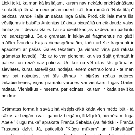
Lieki teikt, ka man kā lasītājam, kuram nav nekādu priekšzināšanu
konkrētajā tēmā, ir neiespējami identificēt, kur romānā "Rakstītāja"
beidzas Īvande Kaija un sākas Inga Gaile. Proti, cik lielā mērā šis
vēstījums ir balstīts Antonijas Lūkinas biogrāfijā un cik daudz vaļas
fantāzijai ir devusi Gaile. Lai šo identifikācijas uzdevumu padarītu
vēl sarežģītāku, Gaile grāmatā ir iekļāvusi fragmentus no gluži
reālām Īvandes Kaijas dienasgrāmatām, taču arī šie fragmenti ir
apaudzēti ar pašas Gailes tekstiem (tā vismaz viņa pati raksta
grāmatas ievadā), līdz ar to var pieņemt, ka viss šajā grāmatā ir
patiess un reizē nav patiess. Un kur nu vēl citas šīs grāmatas
sievietes, kuras atsevišķās nodaļās ieņem centrālo lomu - te man
nav pat nojautas, vai šīs dāmas ir bijušas reālas autores
laikabiedrenes, viņas grāmatu varones vai vienkārši Ingas Gailes
radītas. Vienlaikus - neesmu pārliecināts, ka tam ir kāda sevišķa
nozīme.
Grāmatas forma ir savā ziņā vistipiskākā kāda vien mēdz būt - tā
sākas ar beigām (vai - gandrīz beigām), līdzīgi kā, piemēram, Inga
Ābele "Klūgu mūkā" apraksta Franča Sebalda (vai faktiski - Franča
Trasuna) dzīvi. Jā, patiesībā "Klūgu mūkam" un "Rakstītājai"