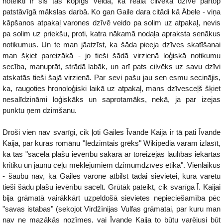
noteikti ir šis tas kopīgs veidā, kā reāla cilvēka dzīve pārtop
patstāvīgā mākslas darbā. Ko gan Gaile dara citādi kā Ābele - viņa
kāpšanos atpakaļ varones dzīvē veido pa solim uz atpakaļ, nevis
pa solim uz priekšu, proti, katra nākamā nodaļa apraksta senākus
notikumus. Un te man jāatzīst, ka šāda pieeja dzīves skatīšanai
man šķiet pareizākā - jo tieši šādā virzienā loģiskā notikumu
secība, manuprāt, strādā labāk, un arī pats cilvēks uz savu dzīvi
atskatās tieši šajā virzienā. Par sevi pašu jau sen esmu secinājis,
ka, raugoties hronoloģiski laikā uz atpakaļ, mans dzīvesceļš šķiet
nesalīdzināmi loģiskāks un saprotamāks, nekā, ja par izejas
punktu ņem dzimšanu.
Droši vien nav svarīgi, cik ļoti Gailes Īvande Kaija ir tā pati Īvande
Kaija, par kuras romānu "Iedzimtais grēks" Wikipedia varam izlasīt,
ka tas "sacēla plašu ievērību sakarā ar toreizējās laulības iekārtas
kritiku un jaunu ceļu meklējumiem dzimumdzīves ētikā". Vienlaikus
- šaubu nav, ka Gailes varone atbilst tādai sievietei, kura varētu
tieši šādu plašu ievērību sacelt. Grūtāk pateikt, cik svarīga Ī. Kaijai
bija grāmatā vairākkārt uzpeldošā sievietes nepieciešamība pēc
"savas istabas" (sekojot Virdžīnijas Vulfas grāmatai, par kuru man
nav ne mazākās nozīmes, vai Īvande Kaija to būtu varējusi būt