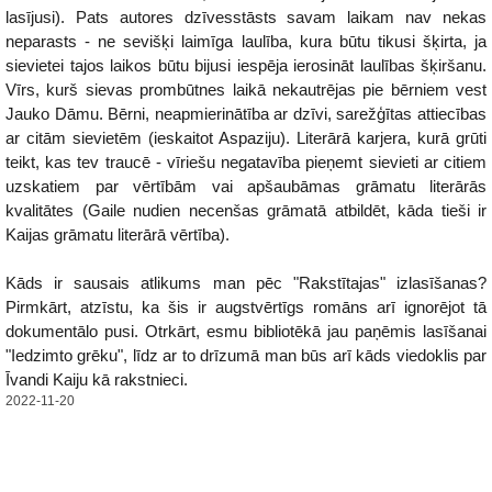
lasījusi). Pats autores dzīvesstāsts savam laikam nav nekas
neparasts - ne sevišķi laimīga laulība, kura būtu tikusi šķirta, ja
sievietei tajos laikos būtu bijusi iespēja ierosināt laulības šķiršanu.
Vīrs, kurš sievas prombūtnes laikā nekautrējas pie bērniem vest
Jauko Dāmu. Bērni, neapmierinātība ar dzīvi, sarežģītas attiecības
ar citām sievietēm (ieskaitot Aspaziju). Literārā karjera, kurā grūti
teikt, kas tev traucē - vīriešu negatavība pieņemt sievieti ar citiem
uzskatiem par vērtībām vai apšaubāmas grāmatu literārās
kvalitātes (Gaile nudien necenšas grāmatā atbildēt, kāda tieši ir
Kaijas grāmatu literārā vērtība).
Kāds ir sausais atlikums man pēc "Rakstītajas" izlasīšanas?
Pirmkārt, atzīstu, ka šis ir augstvērtīgs romāns arī ignorējot tā
dokumentālo pusi. Otrkārt, esmu bibliotēkā jau paņēmis lasīšanai
"Iedzimto grēku", līdz ar to drīzumā man būs arī kāds viedoklis par
Īvandi Kaiju kā rakstnieci.
2022-11-20