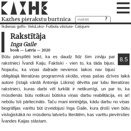
≡
Kazhes pierakstu burtnīca
Ikdienas golfs
VeloLoko
Futbola vēsture
Ceļojumi
Rakstītāja
Inga Gaile
book
—
Latvia
—
2020
Būtu pārspīlēti teikt, ka es daudz līdz šim zināju par
8.5
rakstnieci Īvandi Kaiju. Faktiski - vien to, ka tāda bijusi.
Nojaušu, ka viņas daiļrade nevienos laikos nav bijusi
obligātajā literatūras programmā skolās, viņas pašas dzīves laikā
autore (īstajā vārdā Antonija Lūkina) dēvēta par lubu literatūras
rakstnieci, kuras darbi vēl turklāt ir netikumīgi, un par to, ka
mūsdienās būtu notikusi būtiska viņas darbu reabilitācija, es arī
nebūtu īsti pārliecināts. Taču mani ieintriģēja, kādu darbu no viņas
biogrāfijas varētu būt izveidojusi Inga Gaile, kura droši vien būtu
visloģiskākā no mūsdienu latviešu literātēm, kas varētu pievērsties
Īvandes Kaijas stāstam.