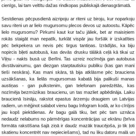
cienīgs, lai tam veltītu dažas rindkopas publiskajā dienasgrāmatā.
Sestdienas pēcpusdienā aizripoju ar riteni uz biroju, kur noparkoju
savu riteni un ar lielo mugursomu plecos devos uz autoostu. Kāpēc
lielo mugursomu? Pirkumi kaut kur taču jāliek, bet ar maisiņiem
rokās staigāt man nepatīk, turklāt vispār jau foršāk ir izskatīties
pēc bekpekera un nevis pēc tirgus tantiņas. Izrādījās, ka biju
nopircis biļeti autobusā, kas devās drusku tālākā ceļā kā tikai uz
Viļņu - nakts busā uz Berlīni. Tas uzreiz nozīmēja gan autobusa
divstāvainumu, gan diezgan starptautisku publiku (kas gan mani
tieši neskāra). Kas mani skāra, tā bija atklāsme pēc brauciena
uzsākšanas, ka lielās mugursomas kabatā bija palikuši manas
austiņas - gan pulkstenim, gan telefonam paredzētās, kas
nozīmēja bezmūzikas braucienu, un tas mazliet apbēdināja. Laiku
braucienā īsināju, rakstot epastus ārzemju draugiem un Latvijas
radiem, un mēģinot salabot vienu bagu Infogram kodā, ar ko cīnījos
jau kopš piektdienas. Ar bagu galā tiku, bet pēc tam uznāca
nedaudz nelabums no pārmērīgas koncentrācijas uz ekrānu (brīva
formāta rakstīšana šajā ziņā ir daudz mazāk traucējoša, jo tik ļoti
skatienu koncentrēt nav nepieciešams), tad nu liku datoru malā un