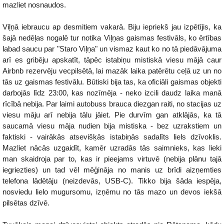
mazliet nosnaudos.
Viļņā iebraucu ap desmitiem vakarā. Biju iepriekš jau izpētījis, ka
šajā nedēļas nogalē tur notika Viļņas gaismas festivāls, ko ērtības
labad saucu par "Staro Viļņa" un vismaz kaut ko no tā piedāvājuma
arī es gribēju apskatīt, tāpēc istabiņu mistiskā viesu mājā caur
Airbnb rezervēju vecpilsētā, lai mazāk laika patērētu ceļā uz un no
tās uz gaismas festivālu. Būtiski bija tas, ka oficiāli gaismas objekti
darbojās līdz 23:00, kas nozīmēja - neko izcili daudz laika manā
rīcībā nebija. Par laimi autobuss brauca diezgan raiti, no stacijas uz
viesu māju arī nebija tālu jāiet. Pie durvīm gan atklājās, ka tā
saucamā viesu māja nudien bija mistiska - bez uzrakstiem un
faktiski - vairākās atsevišķās istabiņās sadalīts liels dzīvoklis.
Mazliet nācās uzgaidīt, kamēr uzradās tās saimnieks, kas lieki
man skaidroja par to, kas ir pieejams virtuvē (nebija plānu tajā
iegriezties) un tad vēl mēģināja no manis uz brīdi aizņemties
telefona lādētāju (neizdevās, USB-C). Tikko bija šāda iespēja,
nosviedu lielo mugursomu, izņēmu no tās mazo un devos iekšā
pilsētas dzīvē.