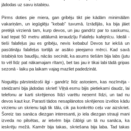
jādodas uz savu istabiņu.
Pirms doties pie miera, gan gribēju tikt pie kādām minimālām
vakariņām, un iegūglēju "kebab" tuvumā. Izrādījās, ka bija jāiet
pretējā virzienā tam, kurp devos, un jau gandrīz par to saskumu,
kad tepat 50 metru attālumā ieraudzīju Falafeļu kafejnīcu. Ideāli -
tieši falafeļus jau es gribēju, nevis kebabu! Devos tur iekšā un
pasūtināju falafeļus tortiljā ar asāko pieejamo mērci. Kad savā
istabiņā tos baudīju, nācās secināt, ka asums tiešām bija labs (jutu
to vēl līdz pat nākamajam rītam), bet tas jau ir tikai labi tādā gripas
sezonā - laiku pa laikam vajag mazliet padedzināt.
Nogulēju pārsteidzoši ilgi - gandrīz līdz astoņiem, kas nozīmēja -
steidzami bija jādodas skriet! Viļņā esmu bijis pietiekami daudz, lai
telefonu ar karti skrējienos līdzi varētu neņemt līdzi, un tad nu
devos kaut kur. Parasti tādos nesaplānotos skrējienos izvēlos kādu
virzienu un skrienu tajā tik tālu, cik pa konkrēto ceļu var aizskriet.
Šoreiz tas sanāca diezgan interesanti, jo iela diezgan strauji mani
izveda no pilsētas, ar ietvēm bija čābīgi un tā nu sanāca, ka
ieskrēju mežā. Kamēr bija takas, skriešana bija laba. Tad takas