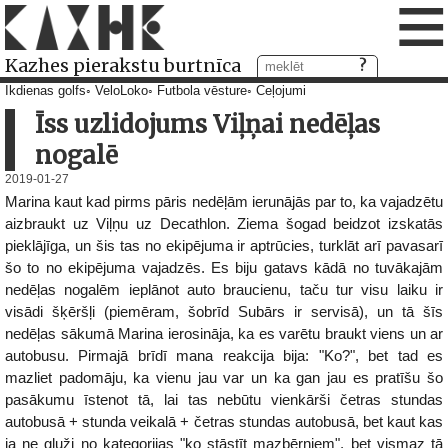
≡
Kazhes pierakstu burtnīca
Ikdienas golfs
VeloLoko
Futbola vēsture
Ceļojumi
Īss uzlidojums Viļņai nedēļas
nogalē
2019-01-27
Marina kaut kad pirms pāris nedēļām ierunājās par to, ka vajadzētu
aizbraukt uz Viļņu uz Decathlon. Ziema šogad beidzot izskatās
pieklājīga, un šis tas no ekipējuma ir aptrūcies, turklāt arī pavasarī
šo to no ekipējuma vajadzēs. Es biju gatavs kādā no tuvākajām
nedēļas nogalēm ieplānot auto braucienu, taču tur visu laiku ir
visādi šķēršļi (piemēram, šobrīd Subārs ir servisā), un tā šīs
nedēļas sākumā Marina ierosināja, ka es varētu braukt viens un ar
autobusu. Pirmajā brīdī mana reakcija bija: "Ko?", bet tad es
mazliet padomāju, ka vienu jau var un ka gan jau es pratīšu šo
pasākumu īstenot tā, lai tas nebūtu vienkārši četras stundas
autobusā + stunda veikalā + četras stundas autobusā, bet kaut kas
ja ne gluži no kategorijas "ko stāstīt mazbērniem", bet vismaz tā