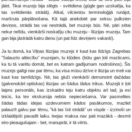
jāiet. Tikai muzejs bija slēgts - svētdiena (gūgle gan uzskatīja, ka
tas svētdienās strādā). Atkal, vilcieniņu terminoloģijā runājot,
maršruta pārplānošana. Kā tajā anekdotē par seksu pulksten
deviņos, strādā tas vai nestrādā, bet muzejs būs. Nē, pāri sētai
nekur nelīdu, vienkārši noskatīju citu muzeju - Ilūzijas muzeju. Tam
gan bija jāstrādā katru dienu (un pat līdz deviņiem vakarā!).
Ja tu domā, ka Viļņas Ilūzijas muzejs ir kaut kas līdzīgs Zagrebas
"Salauzto attiecību" muzejam, tu kļūdies (būtu gan ļoti mazticami,
ka tu tā varētu domāt, bet es katram gadījumam nodrošinos). Šis
muzejs galīgi nav par tēmu, ka visa mūsu dzīve ir ilūzija un meli vai
kaut kas tamlīdzīgs. Nē, tas gluži vienkārši demonstrē dažādas
(galvenokārt optiskas) ilūzijas un šādus tādus trikus. Muzejā ir ļoti
laipns personāls, kas izskaidro teju katru objektu arī tad, ja esi
teicis, ka tev ekskursija nebūs nepieciešama. Var pasmelties
šādas tādas idejas uzdevumiem kādos pasākumos, mazliet
palauzīt galvu par tēmu, "kā tas īsti strādā" un vispār - izzinoši un
izklaidējoši pavadīt laiku. Ieejas maksa nav pati mazākā - desmit
eiro pieaugušajam - bet, manuprāt, ir tā vērts.