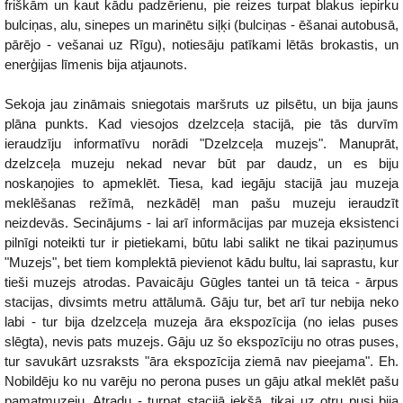
friškām un kaut kādu padzērienu, pie reizes turpat blakus iepirku
bulciņas, alu, sinepes un marinētu siļķi (bulciņas - ēšanai autobusā,
pārējo - vešanai uz Rīgu), notiesāju patīkami lētās brokastis, un
enerģijas līmenis bija atjaunots.
Sekoja jau zināmais sniegotais maršruts uz pilsētu, un bija jauns
plāna punkts. Kad viesojos dzelzceļa stacijā, pie tās durvīm
ieraudzīju informatīvu norādi "Dzelzceļa muzejs". Manuprāt,
dzelzceļa muzeju nekad nevar būt par daudz, un es biju
noskaņojies to apmeklēt. Tiesa, kad iegāju stacijā jau muzeja
meklēšanas režīmā, nezkādēļ man pašu muzeju ieraudzīt
neizdevās. Secinājums - lai arī informācijas par muzeja eksistenci
pilnīgi noteikti tur ir pietiekami, būtu labi salikt ne tikai paziņumus
"Muzejs", bet tiem komplektā pievienot kādu bultu, lai saprastu, kur
tieši muzejs atrodas. Pavaicāju Gūgles tantei un tā teica - ārpus
stacijas, divsimts metru attālumā. Gāju tur, bet arī tur nebija neko
labi - tur bija dzelzceļa muzeja āra ekspozīcija (no ielas puses
slēgta), nevis pats muzejs. Gāju uz šo ekspozīciju no otras puses,
tur savukārt uzsraksts "āra ekspozīcija ziemā nav pieejama". Eh.
Nobildēju ko nu varēju no perona puses un gāju atkal meklēt pašu
pamatmuzeju. Atradu - turpat stacijā iekšā, tikai uz otru pusi bija