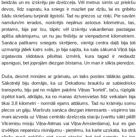
beidzās un es izskrēju pie dzelzceļa. Vēl metrus simts uz priekšu
devos, līdz sapratu, ka sniegs ir mazliet par dziļu, lai es gribētu
šādu skriešanu turpināt ilgstoši. Tad nu griezos uz riņķi. Pie savām
namdurvīm ierados, noskrējis nepilnus astoņus kilometrus, tas,
protams, bija par īsu, tāpēc vēl izskrēju vakardienas pastaigas
aplīša atkārtojumu, un nu jau finišēju ar vienpadsmit kilometriem.
Sanāca patīkams sniegots skrējiens, vienīgi centra daļā bija ļoti
uzmanīgi jāliek katrs solis, jo bija sajūta, ka sala sākumā Viļņā bija
izgatavota slidotava pilsētas izmērā, kura tagad ir nedaudz
apsnigusi, bet joprojām diezgan bīstama. Un man ir slikta pieredze.
Duša, desmit minūtes ar grāmatu, un laiks posties tālākās gaitās.
Sākotnēji biju domājis, ka uz Dekatlonu braukšu ar sabiedrisko
transportu, biju pat no mājām paķēris Viļņas "korteli", taču, rūpīgāk
izpētot karti, atklājās, ka no manas dzīvesvietas līdz veikalam bija
tikai 3.8 kilometri - normāli ejams attālums. Tad nu krāmēju somu
plecos un gāju. Maršruts sanāca diezgan interesants - vispirms tas
mani aizveda uz Viļņas centrālo dzelzceļa staciju (varētu sākt pildīt
Vilcieniņu misiju Viļņa-Atēnas vai Viļņa-Amsterdama), kur es gan
izvēlējos nepareizu risinājumu - pieņēmu, ka karte uzskata, ka otrā
sliežu pusē nokļūšu ejot cauri stacijai, bet tad sapratu, ka tas