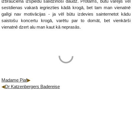
izbrauciena izspiedu salīdzinoši daudz. Protams, būtu varējis vēl
sestdienas vakarā iegriezties kādā krogā, bet tam man vienatnē
galīgi nav motivācijas - ja vēl būtu izdevies sainternetot kādu
saistošu koncertu krogā, varētu par to domāt, bet vienkārši
vienatnē dzert alu man kaut kā neprasās.
Madame Piaf
Dr Katzenbergers Badereise