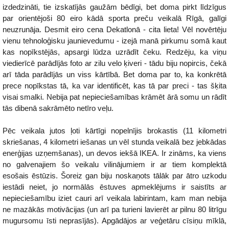
izdedzināti, tie izskatījās gaužām bēdīgi, bet doma pirkt līdzīgus
par orientējoši 80 eiro kādā sporta preču veikalā Rīgā, galīgi
neuzrunāja. Desmit eiro cena Dekatlonā - cita lieta! Vēl novērtēju
vienu tehnoloģisku jaunievedumu - izejā manā pirkumu somā kaut
kas nopīkstējās, apsargi lūdza uzrādīt čeku. Redzēju, ka viņu
viedierīcē parādījās foto ar zilu velo ķiveri - tādu biju nopircis, čekā
arī tāda parādījās un viss kārtībā. Bet doma par to, ka konkrētā
prece nopīkstas tā, ka var identificēt, kas tā par preci - tas šķita
visai smalki. Nebija pat nepieciešamības krāmēt ārā somu un rādīt
tās dibenā sakrāmēto netīro veļu.
Pēc veikala jutos ļoti kārtīgi nopelnījis brokastis (11 kilometri
skriešanas, 4 kilometri iešanas un vēl stunda veikalā bez jebkādas
enerģijas uzņemšanas), un devos iekšā IKEA. Ir zināms, ka viens
no galvenajiem šo veikalu vilinājumiem ir ar tiem komplektā
esošais ēstūzis. Šoreiz gan biju noskaņots tālāk par ātro uzkodu
iestādi neiet, jo normālās ēstuves apmeklējums ir saistīts ar
nepieciešamību iziet cauri arī veikala labirintam, kam man nebija
ne mazākās motivācijas (un arī pa turieni lavierēt ar pilnu 80 litrīgu
mugursomu īsti neprasījās). Apgādājos ar veģetāru cīsiņu mīklā,