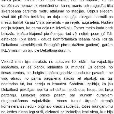
varbūt nav nemaz tik vienkārši un ka no manis tiek sagaidīta tilta
šķērsošana pārsimts metru attālumā no stacijas. Otrpus sliedēm
visai ātri pilsēta beidzās, un daļu ceļa gāju diezgan normāli pa
mežu, turklāt kā jau Viļņā pieņemts - pa reljefu augšā-lejā. Nudien
nebija sajūtas, ka esmu ceļā uz lielveikalu. Tomēr mežs kādā brīdī
beidzās, iznācu klajumā pie šosejas, tad vēl neliels posmiņš līdz
estakādei (bija ietve - daudz komfortablāka iešana nekā līdzīgā
Dekatlona apmeklējumā Portugālē pirms dažiem gadiem), garām
IKEA milzim un biju pie Dekatlona durvīm.
Veikalā man bija saraksts no aptuveni 10 lietām, ko vajadzēja
iegādāties, un es plānoju iekļauties 30 minūtēs. Es centos, no
tiesas centos, bet beigās sanāca gandrīz stundu tur pavadīt - ne
visu atradu no pirmā piegājiena, nācās iet atpakaļ, šis tas
neatradās tur, kur cerēju to ieraudzīt. Sarakstu izpildīju, kā jau
Dekatlonā pieklājas, iepirku arī dažas neplānotas lietas, bet laiku
pārtērēju. Lielākais prieks pašam par jauniem dūraiņiem
riteņbraukšanas vajadzībām. Vecos turpat ārpusē pirmajā
konteinerā izsviedu - oriģinālo krāsu zaudējuši, toties brūnganumu
no ķēdes rūsas ieguvuši, aizlīmēti ar izolācijas lenti vietā, kur bija