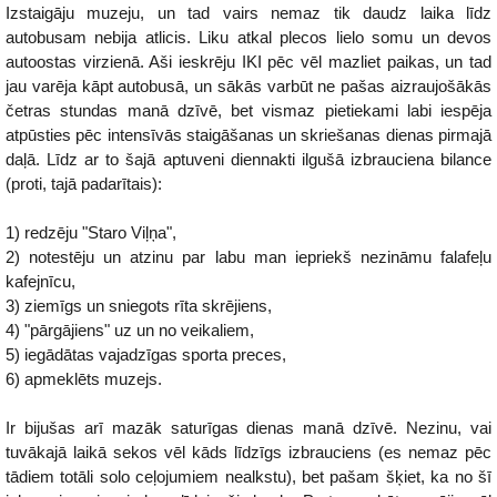
Izstaigāju muzeju, un tad vairs nemaz tik daudz laika līdz
autobusam nebija atlicis. Liku atkal plecos lielo somu un devos
autoostas virzienā. Aši ieskrēju IKI pēc vēl mazliet paikas, un tad
jau varēja kāpt autobusā, un sākās varbūt ne pašas aizraujošākās
četras stundas manā dzīvē, bet vismaz pietiekami labi iespēja
atpūsties pēc intensīvās staigāšanas un skriešanas dienas pirmajā
daļā. Līdz ar to šajā aptuveni diennakti ilgušā izbrauciena bilance
(proti, tajā padarītais):
1) redzēju "Staro Viļņa",
2) notestēju un atzinu par labu man iepriekš nezināmu falafeļu
kafejnīcu,
3) ziemīgs un sniegots rīta skrējiens,
4) "pārgājiens" uz un no veikaliem,
5) iegādātas vajadzīgas sporta preces,
6) apmeklēts muzejs.
Ir bijušas arī mazāk saturīgas dienas manā dzīvē. Nezinu, vai
tuvākajā laikā sekos vēl kāds līdzīgs izbrauciens (es nemaz pēc
tādiem totāli solo ceļojumiem nealkstu), bet pašam šķiet, ka no šī