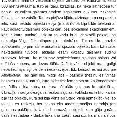
Tuvākais manai dzīvesvietai objekts atradās pie Rātsnama, kādu
300 metru attālumā, turp arī gāju. Izrādījās, ka nekā satriecoša tur
nebija - ar zaļiem gaismas stariem izgaismots laukums, izskatījās
tīri labi, bet ne vairāk. Tad es pieļāvu kļūdu, aiziedams pa nepareizu
ielu, kurā nekādu objektu nebija (manā rīcībā bija bilde telefonā ar
kaut nosacītu gaismas objektu karti bez jebkādiem skaidrojumiem,
kas ir katrā punktā), līdz ar to kādu brīdi vienkārši paklīdu pa
naksnīgu Viļņu, līdz attapos pie katedrāles. Tur es tiku mazliet
apčakarēts, jo pirmais ieraudzītais spožais objekts, kam kā stulbs
naktstauriņš tuvojos, atklājās esam dažādu gaismas sūdiņu
tirgotava. Izlēmu, ka man nav nepieciešams spīdošs balons vai
spīdošs zobens, un devos tālāk. Daži tuvākie objekti mani galīgi
nepārliecināja, ilgi pie tiem neuzkavējos, līdz beidzot es nonācu pie
Atbalsotāja. Tas gan bija riktīgi labs - baznīcā (nezinu es Viļņas
baznīcu nosaukumus), kura šķiet tiek izmantota arī kā koncertzālē
uzstādīts stikla kubs, no kura nākošās gaismas komplektā ar
vibrācijām radīja diezgan sirreālas sajūtas. Faktiski es teiktu, ka šis
bija tas objekts, kura dēļ bija vērts šo Staro Viļņa apmeklēt - vēl šo
to citu es redzēju, bet nekas cits tādas emocijas neradīja (arī
gaismas paklāji ne). Un tad pamazām objekti, kam gāju garām,
vairs nestrādāja - darba laiks bija cauri, sapratu, ka man arī būs