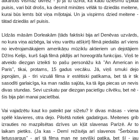
atkārtots vismaz divreiz - jo ja tu dzirdi, kā kādu dziesmu izpilda
puisis, vari būt drošs, ka desmit minūtes vēlāk to dziedās meitene,
kurai būs lemts būt viņa mīļotajai. Un ja vispirms dzied meitene -
tātad dziedās arī puisis.
Līdzās māsām Dorleakām (tāds faktiski bija arī Denēvas uzvārds,
no kura viņa aizbēga, lai viņu varētu atšķirt) filmā piedalās arī viens
no ievērojamākajiem amerikāņu mūziklu aktieriem un dejotājiem
Džīns Kelijs, kurš šajā filmā pildījis arī horeogrāfa funkcijas. Viņš te
atveido diezgan izteikti to pašu personāžu kā "An American in
Paris", tikai, protams, 15 gadus vecāku. Jā, viņš smuki dejo
joprojām, jā - tīri vizuāli filma ir estētiski patīkama, bet tā ir tik
sasodīti garlaicīga, ka man radās sajūta, ka tā ilga piecas un nevis
divas stundas. Sevi uzskatu par diezgan pacietīgu cilvēku, bet nē -
šis bija pāri manai pacietībai.
Vai vajadzētu kaut ko pateikt par sižetu? Ir divas māsas - viena
spēlē klavieres, otra dejo. Pilsētā notiek gadatirgus. Meitenes grib
izrauties no mazpilsētas dzīves un kļūt slavenas Parīzē. Ar to
laikam pietiks. (Ja kas - Demī režisēja arī slavenos "Šerbūras
lietussargus" - arī tā filma man ne sevišķi patika, bet šī - jau