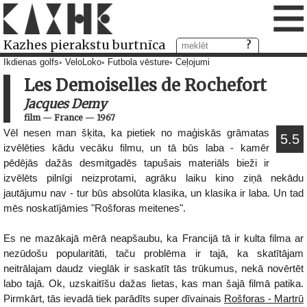
≡
Kazhes pierakstu burtnīca
Ikdienas golfs
VeloLoko
Futbola vēsture
Ceļojumi
Les Demoiselles de Rochefort
Jacques Demy
film
—
France
—
1967
Vēl nesen man šķita, ka pietiek no maģiskās grāmatas
5.5
izvēlēties kādu vecāku filmu, un tā būs laba - kamēr
pēdējās dažās desmitgadēs tapušais materiāls bieži ir
izvēlēts pilnīgi neizprotami, agrāku laiku kino ziņā nekādu
jautājumu nav - tur būs absolūta klasika, un klasika ir laba. Un tad
mēs noskatījāmies "Rošforas meitenes".
Es ne mazākajā mērā neapšaubu, ka Francijā tā ir kulta filma ar
nezūdošu popularitāti, taču problēma ir tajā, ka skatītājam
neitrālajam daudz vieglāk ir saskatīt tās trūkumus, nekā novērtēt
labo tajā. Ok, uzskaitīšu dažas lietas, kas man šajā filmā patika.
Pirmkārt, tās ievadā tiek parādīts super dīvainais
Rošforas - Martrū