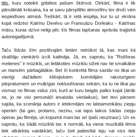
tilts
, kuru noteikti gribētos pašam šķērsot. Otrkārt, filma ir tik
pārsātināti krāsaina, ka ar savu pārspīlēto atmosfēru tev droši vien
iespiedīsies atmiņā. Treškārt, tā ir retā iespēja, kur tu uz ekrāna
kopā redzēsi Katrīnu Denēvu un Fransuāzu Dorleaku - Katrīnas
māsu, kuras dzīve neilgi pēc šīs filmas tapšanas aprāvās traģiskā
autonegadījumā.
Taču līdzās šīm pozitīvajām lietām netrūkst tā, kas mani kā
skatītāju vienkārši izcili kaitināja. Jā, es saprotu, ka "Rošforas
meitenes" ir mūzikls, un lielākoties mūziklu sižeti nav tie smalkākie
un niansēm pārbagātākie. Bet šī konkrētā filma sastāv no tikai un
vienīgi dažādiem klišejiskiem komēdijām raksturīgiem
pārpratumiem un muļķīgas noklusēšanas sekām, ka tu ne tikai jau
vismaz no filmas vidus zini, kurš ar kuru beigās paliks kopā (ātrāk
ne, jo ne visi personāži iesaistās vienlaikus), bet tevi pārņem
sajūta, ka scenārija autors ir ietekmējies no latiņamerikāņu ziepju
operām (lai gan, protams, nezinu, vai tajos laikos šādas ziepju
operas jau filmēja, un kopumā mani tas arī īpaši neuztrauc). Un es
saprotu, ka šādā mūziklā tas ir normāli, ka viena muzikālā tēma
tiek atkārtota vairākkārt, taču šeit patiesībā teju vai viss tiek